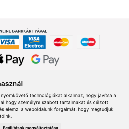
NLINE BANKKÁRTYÁVAL
ukereső.hu
használ
b nyomkövető technológiákat alkalmaz, hogy javítsa a
al hogy személyre szabott tartalmakat és célzott
, és elemzi a weboldalunk forgalmát, hogy megtudjuk
tóink.
Beállítások megváltoztatása