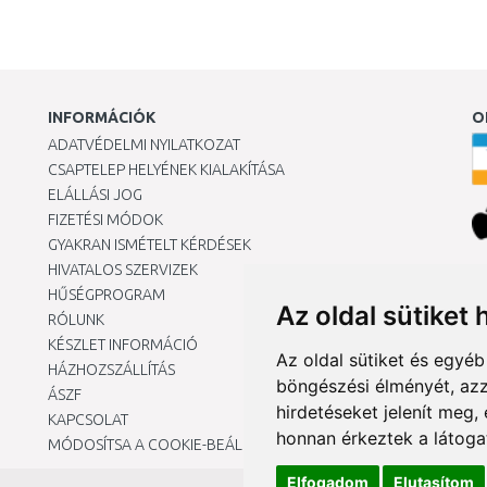
INFORMÁCIÓK
O
ADATVÉDELMI NYILATKOZAT
CSAPTELEP HELYÉNEK KIALAKÍTÁSA
ELÁLLÁSI JOG
FIZETÉSI MÓDOK
GYAKRAN ISMÉTELT KÉRDÉSEK
HIVATALOS SZERVIZEK
Ár
HŰSÉGPROGRAM
Az oldal sütiket 
RÓLUNK
KÉSZLET INFORMÁCIÓ
Az oldal sütiket és egyé
HÁZHOZSZÁLLÍTÁS
böngészési élményét, azz
ÁSZF
hirdetéseket jelenít meg
KAPCSOLAT
honnan érkeztek a látoga
MÓDOSÍTSA A COOKIE-BEÁLLÍTÁSAIMAT
Elfogadom
Elutasítom