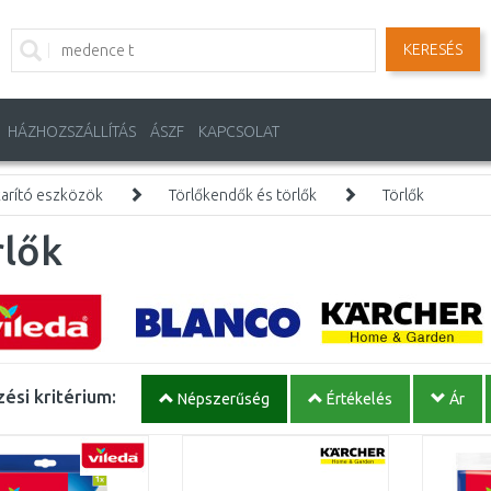
KERESÉS
HÁZHOZSZÁLLÍTÁS
ÁSZF
KAPCSOLAT
karító eszközök
Törlőkendők és törlők
Törlők
rlők
ési kritérium:
Népszerűség
Értékelés
Ár