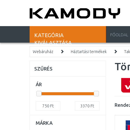
KATEGÓRIA
FŐOLDAL
KIVÁLASZTÁSA
Webáruház
Háztartási termékek
Ta
Tö
SZŰRÉS
ÁR
Rendez
750
Ft
3370
Ft
MÁRKA