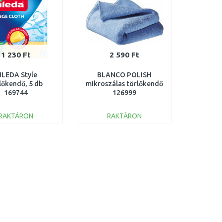
1 230 Ft
2 590 Ft
ILEDA Style
BLANCO POLISH
lőkendő, 5 db
mikroszálas törlőkendő
169744
126999
RAKTÁRON
RAKTÁRON
KOSÁRBA
KOSÁRBA
Összehasonlítás
Összehasonlítás