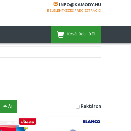
INFO@KAMODY.HU
BEJELENTKEZÉS
/
REGISZTRÁCIÓ
Kosár
0db - 0 Ft
Raktáron
Ár