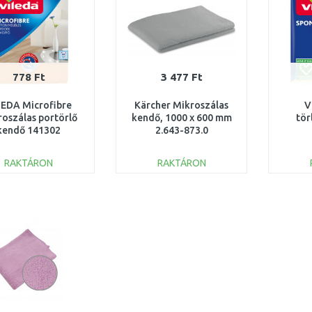
778 Ft
3 477 Ft
LEDA Microfibre
Kärcher Mikroszálas
V
oszálas portörlő
kendő, 1000 x 600 mm
tör
kendő 141302
2.643-873.0
RAKTÁRON
RAKTÁRON
KOSÁRBA
KOSÁRBA
Összehasonlítás
Összehasonlítás