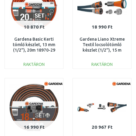
10 870 Ft
18 990 Ft
Gardena Basic Kerti
Gardena Liano Xtreme
tömlő készlet, 13 mm
Textil locsolótömlő
(1/2"), 20m 18970-29
készlet (1/2"), 15 m
18465-20
RAKTÁRON
RAKTÁRON
KOSÁRBA
KOSÁRBA
Összehasonlítás
Összehasonlítás
16 990 Ft
20 967 Ft