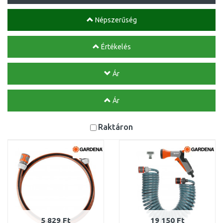
Népszerűség
Értékelés
Ár
Ár
Raktáron
5 829 Ft
19 150 Ft