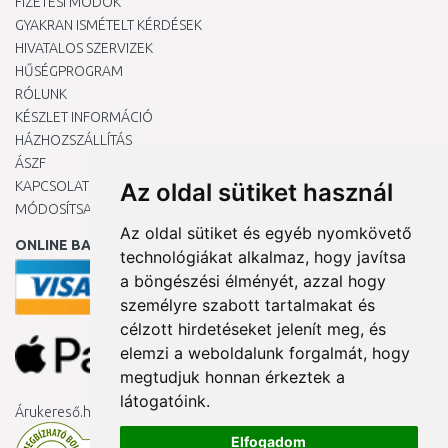
FIZETÉSI MÓDOK
GYAKRAN ISMÉTELT KÉRDÉSEK
HIVATALOS SZERVIZEK
HŰSÉGPROGRAM
RÓLUNK
KÉSZLET INFORMÁCIÓ
HÁZHOZSZÁLLÍTÁS
ÁSZF
KAPCSOLAT
Az oldal sütiket használ
MÓDOSÍTSA A COOKIE-BEÁLLÍTÁSAIMAT
Az oldal sütiket és egyéb nyomkövető
ONLINE BANKKÁRTYÁVAL
technológiákat alkalmaz, hogy javítsa
a böngészési élményét, azzal hogy
személyre szabott tartalmakat és
célzott hirdetéseket jelenít meg, és
elemzi a weboldalunk forgalmát, hogy
megtudjuk honnan érkeztek a
látogatóink.
Árukereső.hu
Elfogadom