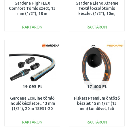
Gardena HighFLEX
Gardena Liano Xtreme
Comfort Tömlő szett, 13
Textil locsolótömlő
mm (1/2"), 18 m
készlet (1/2"), 10m,
Csatlakozó készlet,
adapterrel 18490-20
18062-20
RAKTÁRON
RAKTÁRON
KOSÁRBA
KOSÁRBA
Összehasonlítás
Összehasonlítás
19 093 Ft
17 400 Ft
Gardena EcoLine tömlő
Fiskars Premium öntöző
Indulókészlettel, 13 mm
készlet 15 m 1/2" (13
(1/2"), 20 m 18931-20
mm) tömlővel, fali
tartóval 1027678
RAKTÁRON
RAKTÁRON