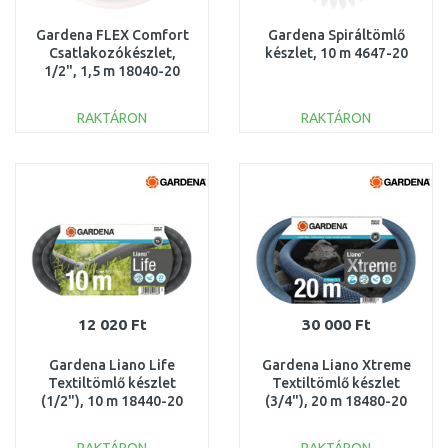
Gardena FLEX Comfort
Gardena Spiráltömlő
Csatlakozókészlet,
készlet, 10 m 4647-20
1/2", 1,5 m 18040-20
RAKTÁRON
RAKTÁRON
KOSÁRBA
KOSÁRBA
Összehasonlítás
Összehasonlítás
12 020 Ft
30 000 Ft
Gardena Liano Life
Gardena Liano Xtreme
Textiltömlő készlet
Textiltömlő készlet
(1/2"), 10 m 18440-20
(3/4"), 20 m 18480-20