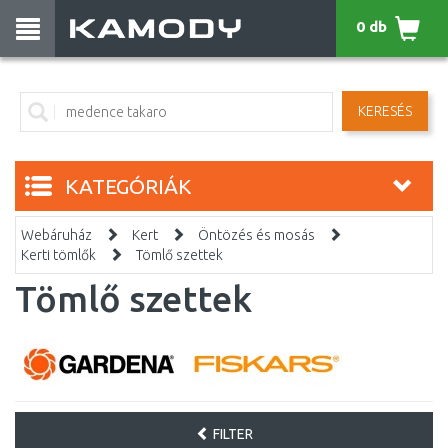
0 db
KERESÉS
KATEGÓRIÁK
Webáruház
Kert
Öntözés és mosás
Kerti tömlők
Tömlő szettek
Tömlő szettek
FILTER