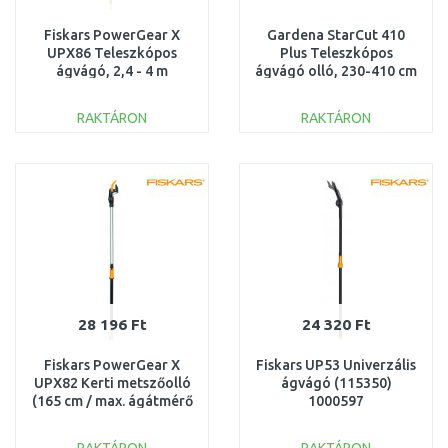
Fiskars PowerGear X
Gardena StarCut 410
UPX86 Teleszkópos
Plus Teleszkópos
ágvágó, 2,4 - 4 m
ágvágó olló, 230-410 cm
1023624
12001-20
RAKTÁRON
RAKTÁRON
KOSÁRBA
KOSÁRBA
Összehasonlítás
Összehasonlítás
28 196 Ft
24 320 Ft
Fiskars PowerGear X
Fiskars UP53 Univerzális
UPX82 Kerti metszőolló
ágvágó (115350)
(165 cm / max. ágátmérő
1000597
32 mm) 1023625