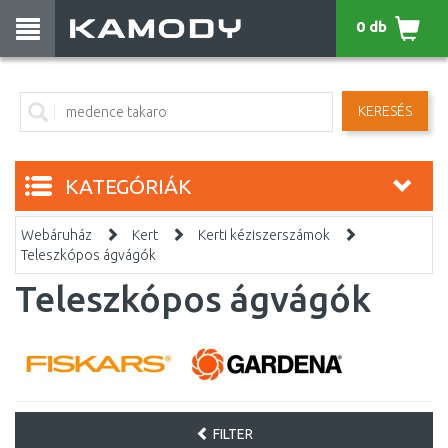
0 db
KERESÉS
KATEGÓRIÁK
Webáruház
Kert
Kerti kéziszerszámok
Teleszkópos ágvágók
Teleszkópos ágvágók
FILTER