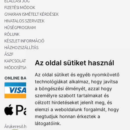
ELÁLLÁSI JOG
FIZETÉSI MÓDOK
GYAKRAN ISMÉTELT KÉRDÉSEK
HIVATALOS SZERVIZEK
HŰSÉGPROGRAM
RÓLUNK
KÉSZLET INFORMÁCIÓ
HÁZHOZSZÁLLÍTÁS
ÁSZF
KAPCSOLAT
Az oldal sütiket használ
MÓDOSÍTSA A COOKIE-BEÁLLÍTÁSAIMAT
Az oldal sütiket és egyéb nyomkövető
ONLINE BANKKÁRTYÁVAL
technológiákat alkalmaz, hogy javítsa
a böngészési élményét, azzal hogy
személyre szabott tartalmakat és
célzott hirdetéseket jelenít meg, és
elemzi a weboldalunk forgalmát, hogy
megtudjuk honnan érkeztek a
látogatóink.
Árukereső.hu