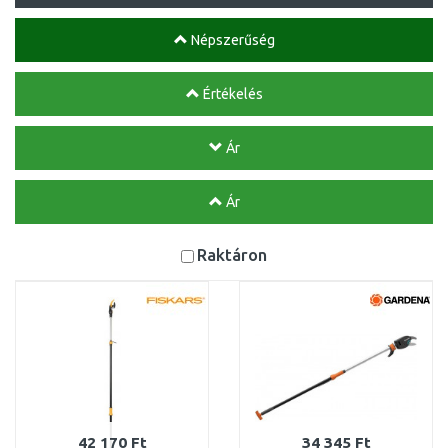
Népszerűség
Értékelés
Ár
Ár
Raktáron
42 170 Ft
34 345 Ft