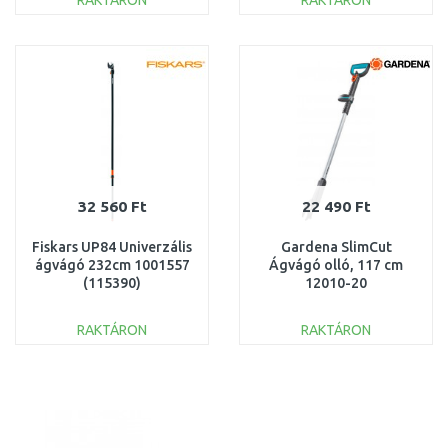
RAKTÁRON
RAKTÁRON
KOSÁRBA
KOSÁRBA
Összehasonlítás
Összehasonlítás
32 560 Ft
22 490 Ft
Fiskars UP84 Univerzális
Gardena SlimCut
ágvágó 232cm 1001557
Ágvágó olló, 117 cm
(115390)
12010-20
RAKTÁRON
RAKTÁRON
KOSÁRBA
KOSÁRBA
Összehasonlítás
Összehasonlítás