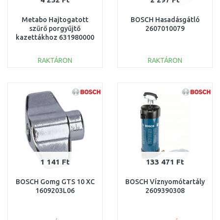
Metabo Hajtogatott
BOSCH Hasadásgátló
szűrő porgyűjtő
2607010079
kazettákhoz 631980000
RAKTÁRON
RAKTÁRON
KOSÁRBA
KOSÁRBA
Összehasonlítás
Összehasonlítás
1 141 Ft
133 471 Ft
BOSCH Gomg GTS 10 XC
BOSCH Víznyomótartály
1609203L06
2609390308