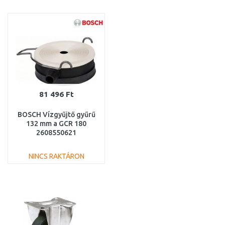
KOSÁRBA
KOSÁRBA
Összehasonlítás
Összehasonlítás
81 496 Ft
BOSCH Vízgyűjtő gyűrű
132 mm a GCR 180
2608550621
NINCS RAKTÁRON
KOSÁRBA
Összehasonlítás