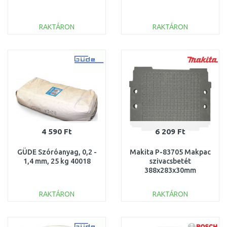
RAKTÁRON
RAKTÁRON
KOSÁRBA
KOSÁRBA
Összehasonlítás
Összehasonlítás
4 590 Ft
6 209 Ft
GÜDE Szóróanyag, 0,2 -
Makita P-83705 Makpac
1,4 mm, 25 kg 40018
szivacsbetét
388x283x30mm
RAKTÁRON
RAKTÁRON
KOSÁRBA
KOSÁRBA
Összehasonlítás
Összehasonlítás