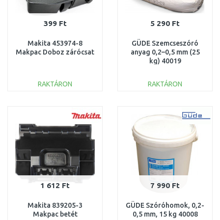
399 Ft
5 290 Ft
Makita 453974-8
GÜDE Szemcseszóró
Makpac Doboz zárócsat
anyag 0,2–0,5 mm (25
kg) 40019
RAKTÁRON
RAKTÁRON
KOSÁRBA
KOSÁRBA
Összehasonlítás
Összehasonlítás
1 612 Ft
7 990 Ft
Makita 839205-3
GÜDE Szóróhomok, 0,2-
Makpac betét
0,5 mm, 15 kg 40008