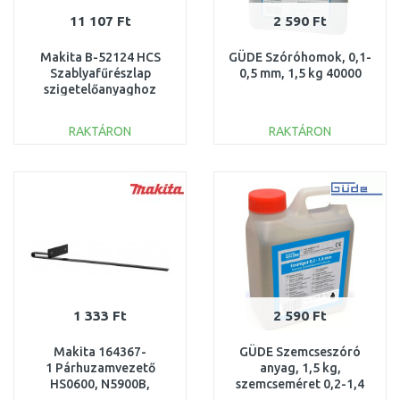
11 107 Ft
2 590 Ft
Makita B-52124 HCS
GÜDE Szóróhomok, 0,1-
Szablyafűrészlap
0,5 mm, 1,5 kg 40000
szigetelőanyaghoz
305x1,5 mm, 2db
RAKTÁRON
RAKTÁRON
KOSÁRBA
KOSÁRBA
Összehasonlítás
Összehasonlítás
1 333 Ft
2 590 Ft
Makita 164367-
GÜDE Szemcseszóró
1 Párhuzamvezető
anyag, 1,5 kg,
HS0600, N5900B,
szemcseméret 0,2-1,4