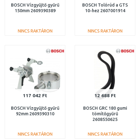
BOSCH Vízgyűjtő gyűrű
BOSCH Tolórúd a GTS
150mm 2609390389
10-hez 2607001914
NINCS RAKTÁRON
NINCS RAKTÁRON
KOSÁRBA
KOSÁRBA
Összehasonlítás
Összehasonlítás
117 042 Ft
12 688 Ft
BOSCH Vízgyűjtő gyűrű
BOSCH GRC 180 gumi
92mm 2609390310
tömítőgyűrű
2608550625
NINCS RAKTÁRON
NINCS RAKTÁRON