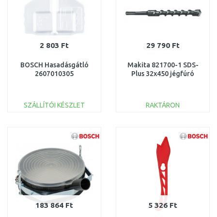
2 803 Ft
29 790 Ft
BOSCH Hasadásgátló
Makita 821700-1 SDS-
2607010305
Plus 32x450 jégfúró
SZÁLLÍTÓI KÉSZLET
RAKTÁRON
KOSÁRBA
KOSÁRBA
Összehasonlítás
Összehasonlítás
183 864 Ft
5 326 Ft