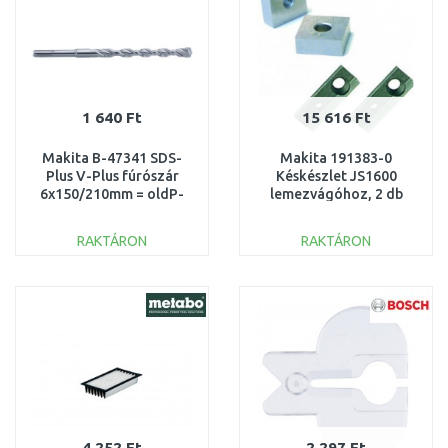
1 640 Ft
15 616 Ft
Makita B-47341 SDS-
Makita 191383-0
Plus V-Plus fúrószár
Késkészlet JS1600
6x150/210mm = oldP-
lemezvágóhoz, 2 db
29278
RAKTÁRON
RAKTÁRON
KOSÁRBA
KOSÁRBA
Összehasonlítás
Összehasonlítás
4 252 Ft
2 297 Ft