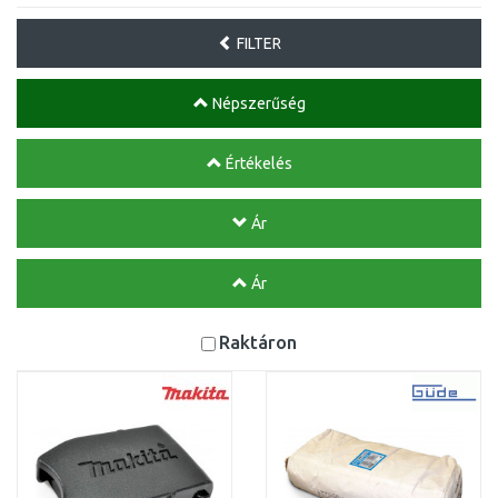
FILTER
Népszerűség
Értékelés
Ár
Ár
Raktáron