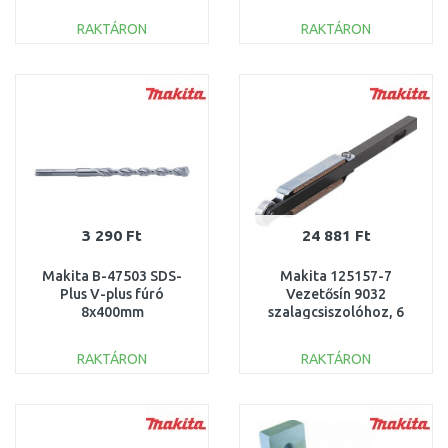
DHS900 körfűrészhez
mm 40004
RAKTÁRON
RAKTÁRON
KOSÁRBA
KOSÁRBA
Összehasonlítás
Összehasonlítás
3 290 Ft
24 881 Ft
Makita B-47503 SDS-
Makita 125157-7
Plus V-plus fúró
Vezetősín 9032
8x400mm
szalagcsiszolóhoz, 6
mm
RAKTÁRON
RAKTÁRON
KOSÁRBA
KOSÁRBA
Összehasonlítás
Összehasonlítás