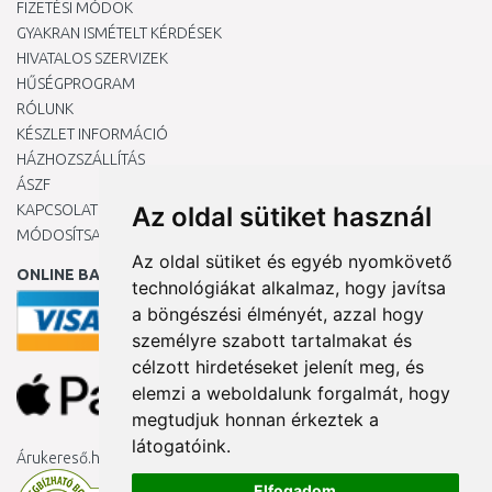
FIZETÉSI MÓDOK
GYAKRAN ISMÉTELT KÉRDÉSEK
HIVATALOS SZERVIZEK
HŰSÉGPROGRAM
RÓLUNK
KÉSZLET INFORMÁCIÓ
HÁZHOZSZÁLLÍTÁS
ÁSZF
KAPCSOLAT
Az oldal sütiket használ
MÓDOSÍTSA A COOKIE-BEÁLLÍTÁSAIMAT
Az oldal sütiket és egyéb nyomkövető
ONLINE BANKKÁRTYÁVAL
technológiákat alkalmaz, hogy javítsa
a böngészési élményét, azzal hogy
személyre szabott tartalmakat és
célzott hirdetéseket jelenít meg, és
elemzi a weboldalunk forgalmát, hogy
megtudjuk honnan érkeztek a
látogatóink.
Árukereső.hu
Elfogadom