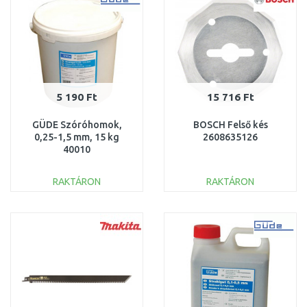
5 190 Ft
15 716 Ft
GÜDE Szóróhomok,
BOSCH Felső kés
0,25-1,5 mm, 15 kg
2608635126
40010
RAKTÁRON
RAKTÁRON
KOSÁRBA
KOSÁRBA
Összehasonlítás
Összehasonlítás