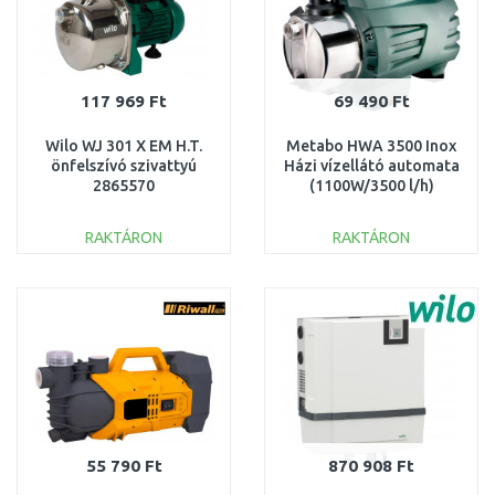
117 969 Ft
69 490 Ft
Wilo WJ 301 X EM H.T.
Metabo HWA 3500 Inox
önfelszívó szivattyú
Házi vízellátó automata
2865570
(1100W/3500 l/h)
600978000
RAKTÁRON
RAKTÁRON
KOSÁRBA
KOSÁRBA
Összehasonlítás
Összehasonlítás
55 790 Ft
870 908 Ft