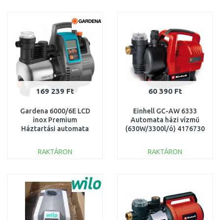
KOSÁRBA
KOSÁRBA
Összehasonlítás
Összehasonlítás
169 239 Ft
60 390 Ft
Gardena 6000/6E LCD
Einhell GC-AW 6333
inox Premium
Automata házi vízmű
Háztartási automata
(630W/3300l/ó) 4176730
szivattyú 01760-20
RAKTÁRON
RAKTÁRON
KOSÁRBA
KOSÁRBA
Összehasonlítás
Összehasonlítás