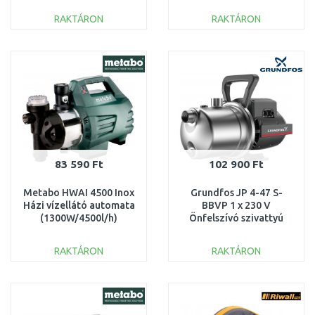
RAKTÁRON
RAKTÁRON
KOSÁRBA
KOSÁRBA
Összehasonlítás
Összehasonlítás
83 590 Ft
102 900 Ft
Metabo HWAI 4500 Inox
Grundfos JP 4-47 S-
Házi vízellátó automata
BBVP 1 x 230 V
(1300W/4500l/h)
Önfelszívó szivattyú
600979000
99458767
RAKTÁRON
RAKTÁRON
KOSÁRBA
KOSÁRBA
Összehasonlítás
Összehasonlítás