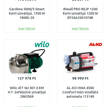
Gardena 5000/5 Smart
Riwall PRO REJP 1200
Kerti szivattyú, 1300 W
Kerti szivattyú 1200 W
19080-20
EP26A2001076B
RAKTÁRON
RAKTÁRON
KOSÁRBA
KOSÁRBA
Összehasonlítás
Összehasonlítás
127 978 Ft
98 990 Ft
Wilo JET WJ 401 X EM
AL-KO HWA 4500
H.T. önfelszívó szivattyú
Comfort Házi vízellátó
2865569
automata 113140