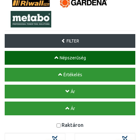
FILTER
Népszerűség
Értékelés
Ár
Ár
Raktáron