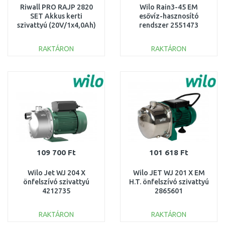
Riwall PRO RAJP 2820
Wilo Rain3-45 EM
SET Akkus kerti
esővíz-hasznosító
szivattyú (20V/1x4,0Ah)
rendszer 2551473
AP26F2201010B
RAKTÁRON
RAKTÁRON
KOSÁRBA
KOSÁRBA
Összehasonlítás
Összehasonlítás
109 700 Ft
101 618 Ft
Wilo Jet WJ 204 X
Wilo JET WJ 201 X EM
önfelszívó szivattyú
H.T. önfelszívó szivattyú
4212735
2865601
RAKTÁRON
RAKTÁRON