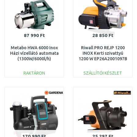
87 990 Ft
28 850 Ft
Metabo HWA 6000 Inox
Riwall PRO REJP 1200
Házi vízellátó automata
INOX Kerti szivattyú
(1300W/6000l/h)
1200 W EP26A2001097B
600980000
RAKTÁRON
SZÁLLÍTÓI KÉSZLET
KOSÁRBA
KOSÁRBA
Összehasonlítás
Összehasonlítás
170 990 Ft
25 297 Ft