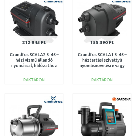
212 945 Ft
155 390 Ft
Grundfos SCALA2 3-45 –
Grundfos SCALA1 3-45 –
házi vízmű állandó
háztartási szivattyú
nyomással, hálózathoz
nyomásnövelésre vagy
és kúthoz 93013252
kútból szívásra
99530405
RAKTÁRON
RAKTÁRON
KOSÁRBA
KOSÁRBA
Összehasonlítás
Összehasonlítás