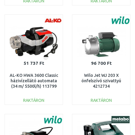
RAKTÁRON
RAKTÁRON
KOSÁRBA
KOSÁRBA
Összehasonlítás
Összehasonlítás
51 737 Ft
96 700 Ft
AL-KO HWA 3600 Classic
Wilo Jet WJ 203 X
házivízellátó automata
önfelszívó szivattyú
(34 m/ 5500l/h) 113799
4212734
RAKTÁRON
RAKTÁRON
KOSÁRBA
KOSÁRBA
Összehasonlítás
Összehasonlítás