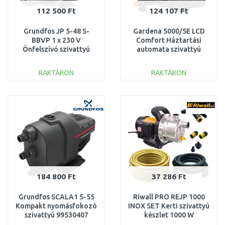
112 500 Ft
124 107 Ft
Grundfos JP 5-48 S-
Gardena 5000/5E LCD
BBVP 1 x 230 V
Comfort Háztartási
Önfelszívó szivattyú
automata szivattyú
99458769
(1300 W/5 000 l/h) 1759-
20
RAKTÁRON
RAKTÁRON
KOSÁRBA
KOSÁRBA
Összehasonlítás
Összehasonlítás
184 800 Ft
37 286 Ft
Grundfos SCALA1 5-55
Riwall PRO REJP 1000
Kompakt nyomásfokozó
INOX SET Kerti szivattyú
szivattyú 99530407
készlet 1000 W
EP26A2001096B