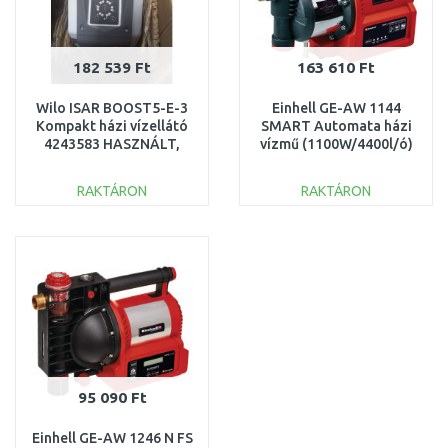
182 539 Ft
163 610 Ft
Wilo ISAR BOOST5-E-3
Einhell GE-AW 1144
Kompakt házi vízellátó
SMART Automata házi
4243583 HASZNÁLT,
vízmű (1100W/4400l/ó)
SZERVIZELT
4180380
RAKTÁRON
RAKTÁRON
KOSÁRBA
KOSÁRBA
Összehasonlítás
Összehasonlítás
95 090 Ft
Einhell GE-AW 1246 N FS