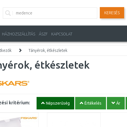
KERESÉS
HÁZHOZSZÁLLÍTÁS
ÁSZF
KAPCSOLAT
tkezők
Tányérok, étkészletek
yérok, étkészletek
ési kritérium:
Népszerűség
Értékelés
Ár