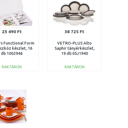
23 490 Ft
38 725 Ft
rs Functional Form
VETRO-PLUS Alto
szköz készlet, 16
Saphir tányérkészlet,
db 1002946
19 db 05J1940
RAKTÁRON
RAKTÁRON
KOSÁRBA
KOSÁRBA
Összehasonlítás
Összehasonlítás