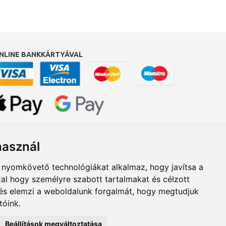
NLINE BANKKÁRTYÁVAL
ukereső.hu
használ
b nyomkövető technológiákat alkalmaz, hogy javítsa a
al hogy személyre szabott tartalmakat és célzott
, és elemzi a weboldalunk forgalmát, hogy megtudjuk
tóink.
Beállítások megváltoztatása