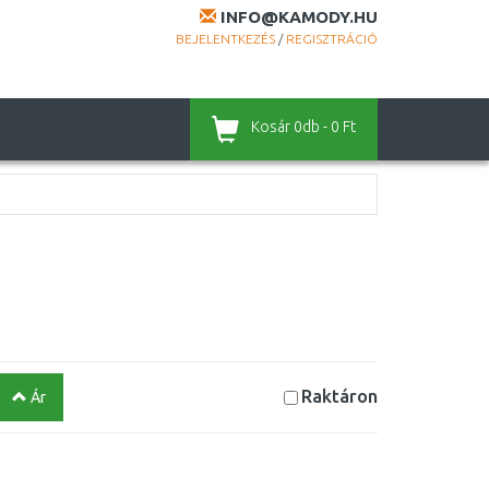
INFO@KAMODY.HU
BEJELENTKEZÉS
/
REGISZTRÁCIÓ
Kosár
0db - 0 Ft
Raktáron
Ár