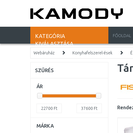
KATEGÓRIA
FŐOLDAL
KIVÁLASZTÁSA
Webáruház
Konyhafelszerel-ések
É
Tán
SZŰRÉS
ÁR
Rendez
22700
Ft
37600
Ft
MÁRKA