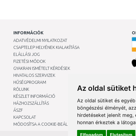
INFORMÁCIÓK
O
ADATVÉDELMI NYILATKOZAT
CSAPTELEP HELYÉNEK KIALAKÍTÁSA
ELÁLLÁSI JOG
FIZETÉSI MÓDOK
GYAKRAN ISMÉTELT KÉRDÉSEK
HIVATALOS SZERVIZEK
Ár
HŰSÉGPROGRAM
Az oldal sütiket 
RÓLUNK
KÉSZLET INFORMÁCIÓ
Az oldal sütiket és egyé
HÁZHOZSZÁLLÍTÁS
böngészési élményét, azz
ÁSZF
hirdetéseket jelenít meg
KAPCSOLAT
honnan érkeztek a látoga
MÓDOSÍTSA A COOKIE-BEÁLLÍTÁSAIMAT
Elfogadom
Elutasítom