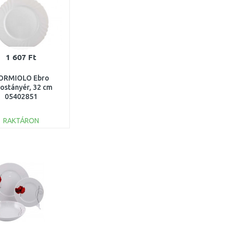
1 607 Ft
ORMIOLO Ebro
postányér, 32 cm
05402851
RAKTÁRON
KOSÁRBA
Összehasonlítás