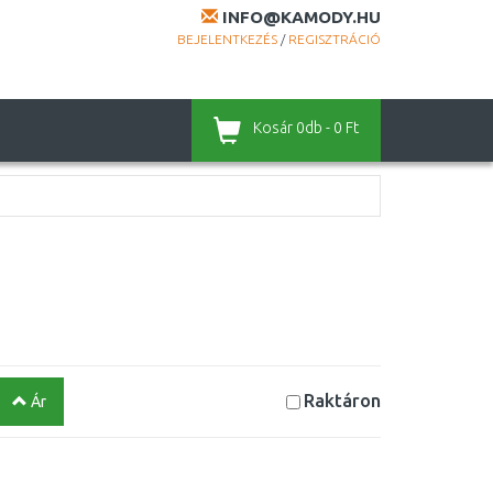
INFO@KAMODY.HU
BEJELENTKEZÉS
/
REGISZTRÁCIÓ
Kosár
0db - 0 Ft
Raktáron
Ár