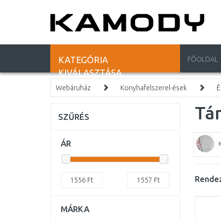
KATEGÓRIA
FŐOLDAL
KIVÁLASZTÁSA
Webáruház
Konyhafelszerel-ések
É
Tá
SZŰRÉS
ÁR
Rendez
1556
Ft
1557
Ft
MÁRKA