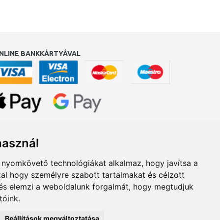
NLINE BANKKÁRTYÁVAL
ukereső.hu
használ
b nyomkövető technológiákat alkalmaz, hogy javítsa a
al hogy személyre szabott tartalmakat és célzott
, és elemzi a weboldalunk forgalmát, hogy megtudjuk
tóink.
Beállítások megváltoztatása