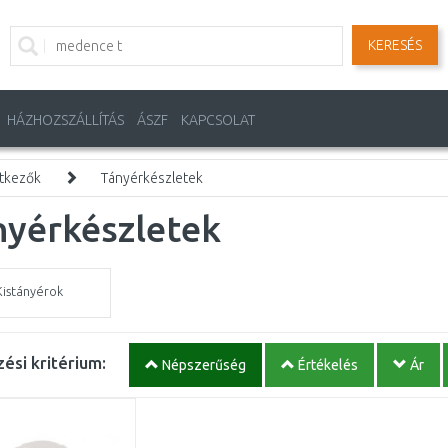
KERESÉS
HÁZHOZSZÁLLÍTÁS
ÁSZF
KAPCSOLAT
tkezők
Tányérkészletek
nyérkészletek
Kistányérok
ési kritérium:
Népszerűség
Értékelés
Ár