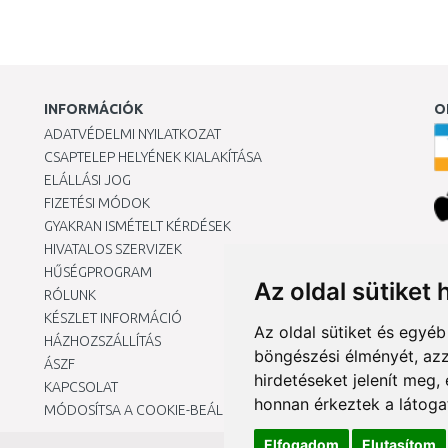
INFORMÁCIÓK
O
ADATVÉDELMI NYILATKOZAT
CSAPTELEP HELYÉNEK KIALAKÍTÁSA
ELÁLLÁSI JOG
FIZETÉSI MÓDOK
GYAKRAN ISMÉTELT KÉRDÉSEK
HIVATALOS SZERVIZEK
Ár
HŰSÉGPROGRAM
Az oldal sütiket 
RÓLUNK
KÉSZLET INFORMÁCIÓ
Az oldal sütiket és egyé
HÁZHOZSZÁLLÍTÁS
böngészési élményét, azz
ÁSZF
hirdetéseket jelenít meg
KAPCSOLAT
honnan érkeztek a látoga
MÓDOSÍTSA A COOKIE-BEÁLLÍTÁSAIMAT
Elfogadom
Elutasítom