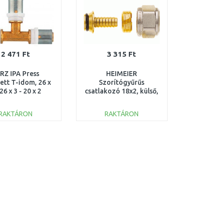
2 471 Ft
3 315 Ft
RZ IPA Press
HEIMEIER
ett T-idom, 26 x
Szorítógyűrűs
 26 x 3 - 20 x 2
csatlakozó 18x2, külső,
P722615
műanyag csövekhez
1311-18.351
RAKTÁRON
RAKTÁRON
KOSÁRBA
KOSÁRBA
Összehasonlítás
Összehasonlítás