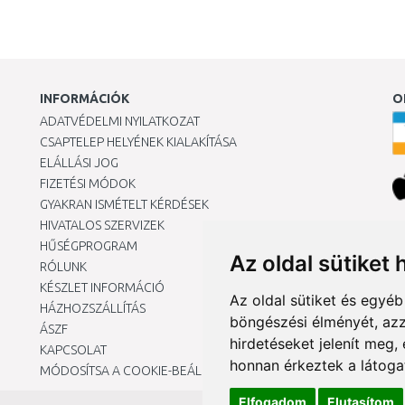
INFORMÁCIÓK
O
ADATVÉDELMI NYILATKOZAT
CSAPTELEP HELYÉNEK KIALAKÍTÁSA
ELÁLLÁSI JOG
FIZETÉSI MÓDOK
GYAKRAN ISMÉTELT KÉRDÉSEK
HIVATALOS SZERVIZEK
Ár
HŰSÉGPROGRAM
Az oldal sütiket 
RÓLUNK
KÉSZLET INFORMÁCIÓ
Az oldal sütiket és egyé
HÁZHOZSZÁLLÍTÁS
böngészési élményét, azz
ÁSZF
hirdetéseket jelenít meg
KAPCSOLAT
honnan érkeztek a látoga
MÓDOSÍTSA A COOKIE-BEÁLLÍTÁSAIMAT
Elfogadom
Elutasítom