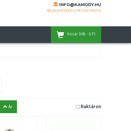
INFO@KAMODY.HU
BEJELENTKEZÉS
/
REGISZTRÁCIÓ
Kosár
0db - 0 Ft
Raktáron
Ár