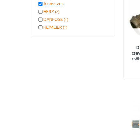
Az összes
HERZ
(2)
DANFOSS
(1)
HEIMEIER
(1)
D
csav
cső