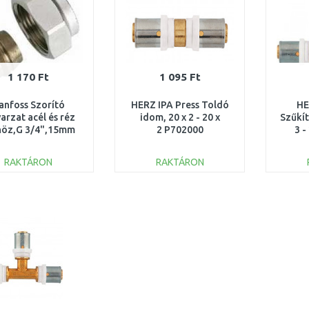
1 170 Ft
1 095 Ft
anfoss Szorító
HERZ IPA Press Toldó
HE
arzat acél és réz
idom, 20 x 2 - 20 x
Szűkít
höz,G 3/4",15mm
2 P702000
3 -
013G4125
RAKTÁRON
RAKTÁRON
KOSÁRBA
KOSÁRBA
Összehasonlítás
Összehasonlítás