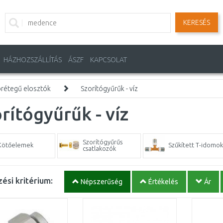
KERESÉS
HÁZHOZSZÁLLÍTÁS
ÁSZF
KAPCSOLAT
rétegű elosztók
Szorítógyűrűk - víz
rítógyűrűk - víz
Szorítógyűrűs
Kötőelemek
Szűkített T-idomok
csatlakozók
ési kritérium:
Népszerűség
Értékelés
Ár