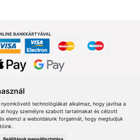
NLINE BANKKÁRTYÁVAL
ukereső.hu
használ
b nyomkövető technológiákat alkalmaz, hogy javítsa a
al hogy személyre szabott tartalmakat és célzott
, és elemzi a weboldalunk forgalmát, hogy megtudjuk
tóink.
Beállítások megváltoztatása