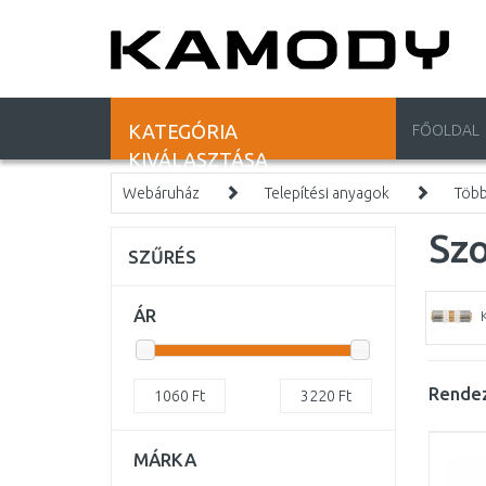
KATEGÓRIA
FŐOLDAL
KIVÁLASZTÁSA
Webáruház
Telepítési anyagok
Több
Szo
SZŰRÉS
ÁR
Rendez
1060
Ft
3220
Ft
MÁRKA