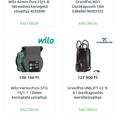
Wilo Atmos Pico 25/1-8-
Grundfos MS1
180 nedves keringető
Úszókapcsoló 10m
szivattyú 4232696
kábellel 96003332
RAKTÁRON
RAKTÁRON
KOSÁRBA
KOSÁRBA
Összehasonlítás
Összehasonlítás
106 180 Ft
127 900 Ft
Wilo Varios Pico-STG
Grundfos UNILIFT CC 9-
15/1-7 130mm
A1 úszókapcsolós
keringtető szivattyú
merülőszivattyú
4215540
96280970
RAKTÁRON
RAKTÁRON