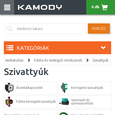
0 db
KERESÉS
KATEGÓRIÁK
Webáruház
Fűtési és melegvíz rendszerek
Szivattyúk
Szivattyúk
Áramláskapcsolók
Keringető-sszivattyúk
Szennyvíz és
Fűtési keringető szivattyúk
szennyezettvíz