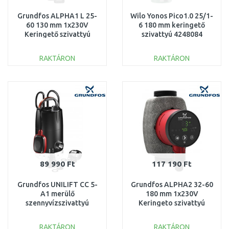
Grundfos ALPHA1 L 25-
Wilo Yonos Pico1.0 25/1-
60 130 mm 1x230V
6 180 mm keringető
Keringető szivattyú
szivattyú 4248084
99160583
RAKTÁRON
RAKTÁRON
KOSÁRBA
KOSÁRBA
Összehasonlítás
Összehasonlítás
89 990 Ft
117 190 Ft
Grundfos UNILIFT CC 5-
Grundfos ALPHA2 32-60
A1 merülő
180 mm 1x230V
szennyvízszivattyú
Keringeto szivattyú
úszókapcsolóval
99411221
96280966
RAKTÁRON
RAKTÁRON