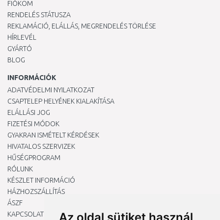
FIÓKOM
RENDELÉS STÁTUSZA
REKLAMÁCIÓ, ELÁLLÁS, MEGRENDELÉS TÖRLÉSE
HÍRLEVÉL
GYÁRTÓ
BLOG
INFORMÁCIÓK
ADATVÉDELMI NYILATKOZAT
CSAPTELEP HELYÉNEK KIALAKÍTÁSA
ELÁLLÁSI JOG
FIZETÉSI MÓDOK
GYAKRAN ISMÉTELT KÉRDÉSEK
HIVATALOS SZERVIZEK
HŰSÉGPROGRAM
RÓLUNK
KÉSZLET INFORMÁCIÓ
HÁZHOZSZÁLLÍTÁS
ÁSZF
KAPCSOLAT
Az oldal sütiket használ