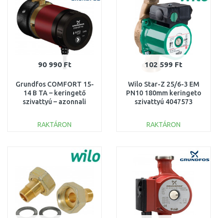
90 990 Ft
102 599 Ft
Grundfos COMFORT 15-
Wilo Star-Z 25/6-3 EM
14 B TA – keringető
PN10 180mm keringeto
szivattyú – azonnali
szivattyú 4047573
melegvíz 97916757
RAKTÁRON
RAKTÁRON
KOSÁRBA
KOSÁRBA
Összehasonlítás
Összehasonlítás