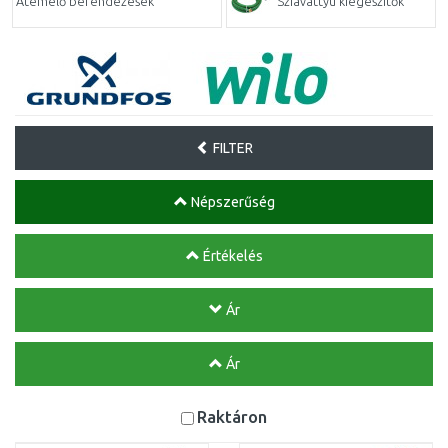
Átemelő berendezések
Sziavattyú kiegészítők
FILTER
Népszerűség
Értékelés
Ár
Ár
Raktáron