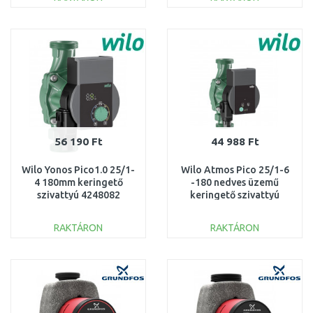
KOSÁRBA
KOSÁRBA
Összehasonlítás
Összehasonlítás
56 190 Ft
44 988 Ft
Wilo Yonos Pico1.0 25/1-
Wilo Atmos Pico 25/1-6
4 180mm keringető
-180 nedves üzemű
szivattyú 4248082
keringető szivattyú
4232694
RAKTÁRON
RAKTÁRON
KOSÁRBA
KOSÁRBA
Összehasonlítás
Összehasonlítás