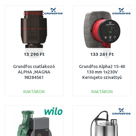
KOSÁRBA
KOSÁRBA
Összehasonlítás
Összehasonlítás
13 290 Ft
133 261 Ft
Grundfos csatlakozó
Grundfos Alpha2 15-40
ALPHA ,MAGNA
130 mm 1x230V
98284561
Keringeto szivattyú
99411107
RAKTÁRON
RAKTÁRON
KOSÁRBA
KOSÁRBA
Összehasonlítás
Összehasonlítás