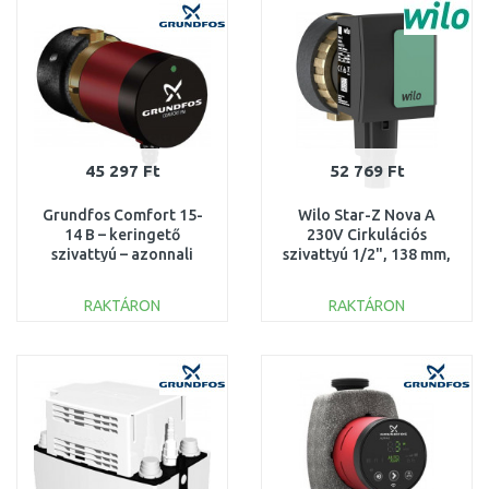
45 297 Ft
52 769 Ft
Grundfos Comfort 15-
Wilo Star-Z Nova A
14 B – keringető
230V Cirkulációs
szivattyú – azonnali
szivattyú 1/2", 138 mm,
melegvíz 97916771
4132761
RAKTÁRON
RAKTÁRON
KOSÁRBA
KOSÁRBA
Összehasonlítás
Összehasonlítás