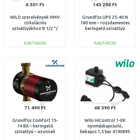
6 301 Ft
143 290 Ft
WILO szerelvények HMV
Grundfos UPS 25-40 N
cirkulációs
180 mm – rozsdamentes
szivattyúkhoz R 1/2 "/
keringető szivattyú
15 x G 1" 4092743
fűtés/ivóvíz ,6/4"
96913060
RAKTÁRON
RAKTÁRON
KOSÁRBA
KOSÁRBA
Összehasonlítás
Összehasonlítás
71 490 Ft
68 390 Ft
Grundfos Comfort 15-
Wilo HiControl 1-EK
14 BX – keringető
nyomáskapcsoló,
szivattyú – azonnali
bekapcs 1,5 bar 4190895
melegvíz 97916772