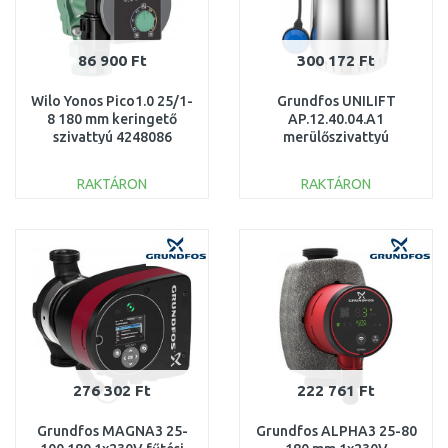
86 900 Ft
300 172 Ft
Wilo Yonos Pico1.0 25/1-
Grundfos UNILIFT
8 180 mm keringető
AP.12.40.04.A1
szivattyú 4248086
merülőszivattyú
96011018
RAKTÁRON
RAKTÁRON
KOSÁRBA
KOSÁRBA
Összehasonlítás
Összehasonlítás
276 302 Ft
222 761 Ft
Grundfos MAGNA3 25-
Grundfos ALPHA3 25-80