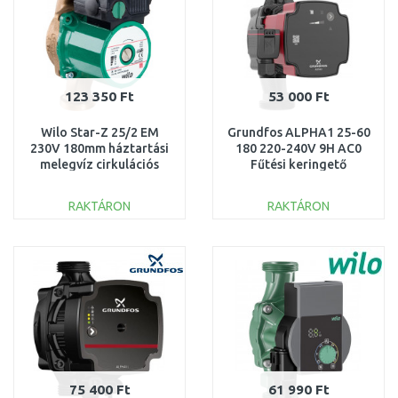
123 350 Ft
53 000 Ft
Wilo Star-Z 25/2 EM
Grundfos ALPHA1 25-60
230V 180mm háztartási
180 220-240V 9H AC0
melegvíz cirkulációs
Fűtési keringető
szivattyú 4029062
szivattyú 93074163
RAKTÁRON
RAKTÁRON
KOSÁRBA
KOSÁRBA
Összehasonlítás
Összehasonlítás
75 400 Ft
61 990 Ft