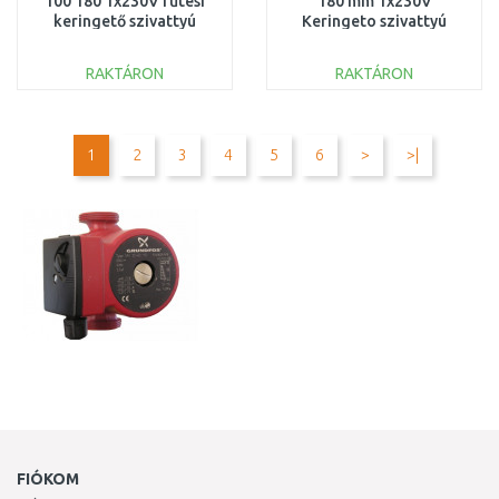
100 180 1x230V fűtési
180 mm 1x230V
keringető szivattyú
Keringeto szivattyú
PN6/10, 97924247
99371961
RAKTÁRON
RAKTÁRON
KOSÁRBA
KOSÁRBA
Összehasonlítás
Összehasonlítás
1
2
3
4
5
6
>
>|
FIÓKOM