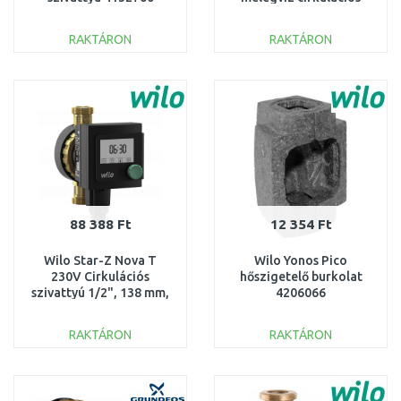
szivattyú 4028111
RAKTÁRON
RAKTÁRON
KOSÁRBA
KOSÁRBA
Összehasonlítás
Összehasonlítás
88 388 Ft
12 354 Ft
Wilo Star-Z Nova T
Wilo Yonos Pico
230V Cirkulációs
hőszigetelő burkolat
szivattyú 1/2", 138 mm,
4206066
4222650
RAKTÁRON
RAKTÁRON
KOSÁRBA
KOSÁRBA
Összehasonlítás
Összehasonlítás