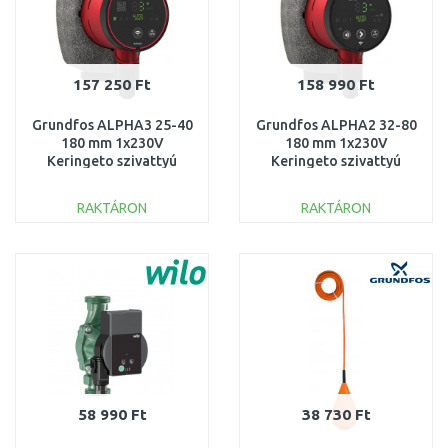
157 250 Ft
158 990 Ft
Grundfos ALPHA3 25-40
Grundfos ALPHA2 32-80
180 mm 1x230V
180 mm 1x230V
Keringeto szivattyú
Keringeto szivattyú
99371956
99411263
RAKTÁRON
RAKTÁRON
KOSÁRBA
KOSÁRBA
Összehasonlítás
Összehasonlítás
58 990 Ft
38 730 Ft