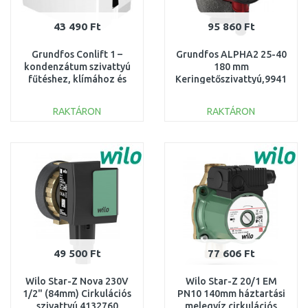
43 490 Ft
95 860 Ft
Grundfos Conlift 1 –
Grundfos ALPHA2 25-40
kondenzátum szivattyú
180 mm
fűtéshez, klímához és
Keringetőszivattyú,9941116
fagyasztókhoz
97936156
RAKTÁRON
RAKTÁRON
KOSÁRBA
KOSÁRBA
Összehasonlítás
Összehasonlítás
49 500 Ft
77 606 Ft
Wilo Star-Z Nova 230V
Wilo Star-Z 20/1 EM
1/2" (84mm) Cirkulációs
PN10 140mm háztartási
szivattyú 4132760
melegvíz cirkulációs