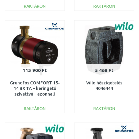
RAKTÁRON
RAKTÁRON
KOSÁRBA
KOSÁRBA
Összehasonlítás
Összehasonlítás
113 900 Ft
5 468 Ft
Grundfos COMFORT 15-
Wilo hőszigetelés
14 BX TA – keringető
4046444
szivattyú – azonnali
melegvíz 97916749
RAKTÁRON
RAKTÁRON
KOSÁRBA
KOSÁRBA
Összehasonlítás
Összehasonlítás