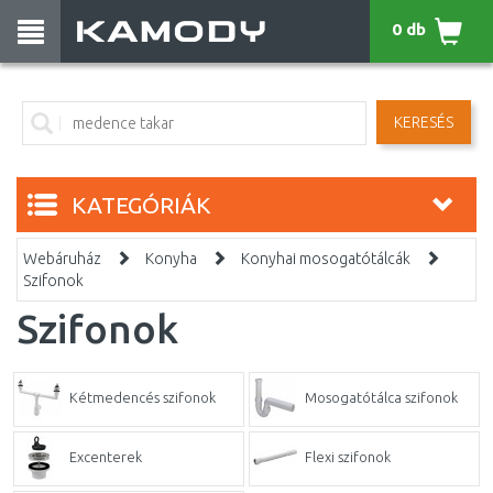
0 db
KERESÉS
KATEGÓRIÁK
Webáruház
Konyha
Konyhai mosogatótálcák
Szifonok
Szifonok
Kétmedencés szifonok
Mosogatótálca szifonok
Excenterek
Flexi szifonok