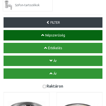
Szifon-tartozékok
FILTER
Népszerűség
Értékelés
Ár
Ár
Raktáron