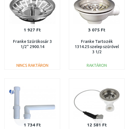
1 927 Ft
3 075 Ft
Franke Szűrőkosár 3
Franke Tartozék
1/2" 2900.14
1314.25 szelep szűrővel
3 1/2
NINCS RAKTÁRON
RAKTÁRON
KOSÁRBA
KOSÁRBA
Összehasonlítás
Összehasonlítás
1 734 Ft
12 581 Ft