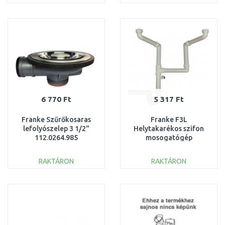
KOSÁRBA
KOSÁRBA
Összehasonlítás
Összehasonlítás
6 770 Ft
5 317 Ft
Franke Szűrőkosaras
Franke F3L
lefolyószelep 3 1/2"
Helytakarékos szifon
112.0264.985
mosogatógép
kivezetéssel
112.0066.087
RAKTÁRON
RAKTÁRON
KOSÁRBA
KOSÁRBA
Összehasonlítás
Összehasonlítás