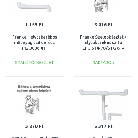
1 153 Ft
8 416 Ft
Franke Helytakarékos
Franke Szelepkészlet +
műanyag szifonrész
helytakarékos szifon
112.0006.411
EFG 614-78/STG 614
112.0086.316
SZÁLLÍTÓI KÉSZLET
RAKTÁRON
KOSÁRBA
KOSÁRBA
Összehasonlítás
Összehasonlítás
3 870 Ft
5 317 Ft