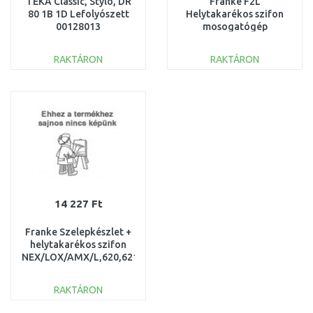
TEKA Classic, Stylo, DR
Franke F2L
80 1B 1D Lefolyószett
Helytakarékos szifon
00128013
mosogatógép
kivezetéssel
112.0167.983
RAKTÁRON
RAKTÁRON
KOSÁRBA
KOSÁRBA
Összehasonlítás
Összehasonlítás
14 227 Ft
Franke Szelepkészlet +
helytakarékos szifon
NEX/LOX/AMX/L,620,621
112.0085.987
RAKTÁRON
KOSÁRBA