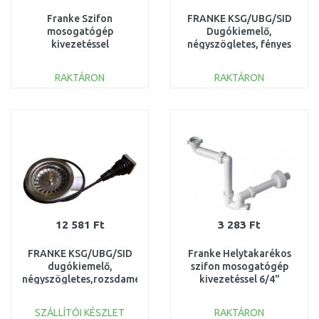
Franke Szifon
FRANKE KSG/UBG/SID
mosogatógép
Dugókiemelő,
kivezetéssel
négyszögletes, fényes
112.0085.144
króm, 3 1/2" 1314.57 /
112.0304.599
RAKTÁRON
RAKTÁRON
KOSÁRBA
KOSÁRBA
Összehasonlítás
Összehasonlítás
12 581 Ft
3 283 Ft
FRANKE KSG/UBG/SID
Franke Helytakarékos
dugókiemelő,
szifon mosogatógép
négyszögletes,rozsdamentes,
kivezetéssel 6/4"
3 1/2", 1314.70 /
112.0066.085
112.0304.603
SZÁLLÍTÓI KÉSZLET
RAKTÁRON