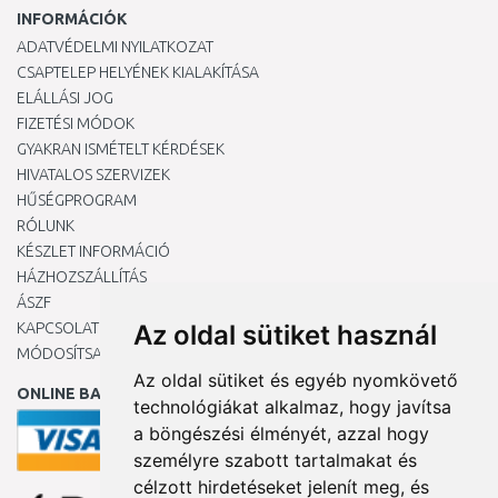
INFORMÁCIÓK
ADATVÉDELMI NYILATKOZAT
CSAPTELEP HELYÉNEK KIALAKÍTÁSA
ELÁLLÁSI JOG
FIZETÉSI MÓDOK
GYAKRAN ISMÉTELT KÉRDÉSEK
HIVATALOS SZERVIZEK
HŰSÉGPROGRAM
RÓLUNK
KÉSZLET INFORMÁCIÓ
HÁZHOZSZÁLLÍTÁS
ÁSZF
KAPCSOLAT
Az oldal sütiket használ
MÓDOSÍTSA A COOKIE-BEÁLLÍTÁSAIMAT
Az oldal sütiket és egyéb nyomkövető
ONLINE BANKKÁRTYÁVAL
technológiákat alkalmaz, hogy javítsa
a böngészési élményét, azzal hogy
személyre szabott tartalmakat és
célzott hirdetéseket jelenít meg, és