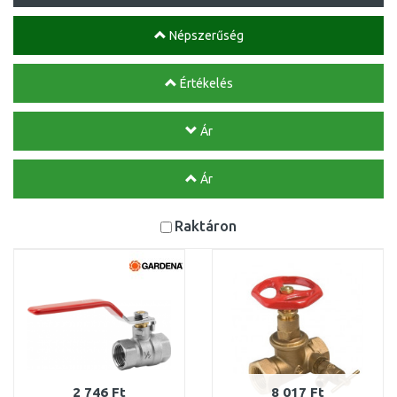
Népszerűség
Értékelés
Ár
Ár
Raktáron
2 746 Ft
8 017 Ft