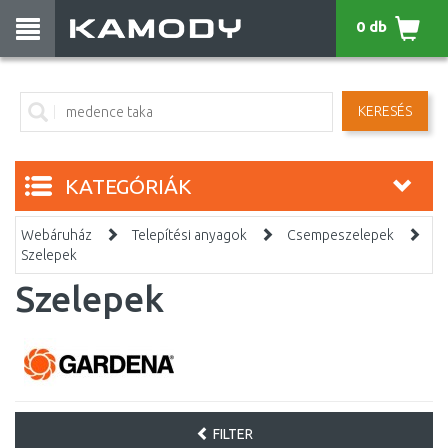
0 db
KERESÉS
KATEGÓRIÁK
Webáruház
Telepítési anyagok
Csempeszelepek
Szelepek
Szelepek
FILTER