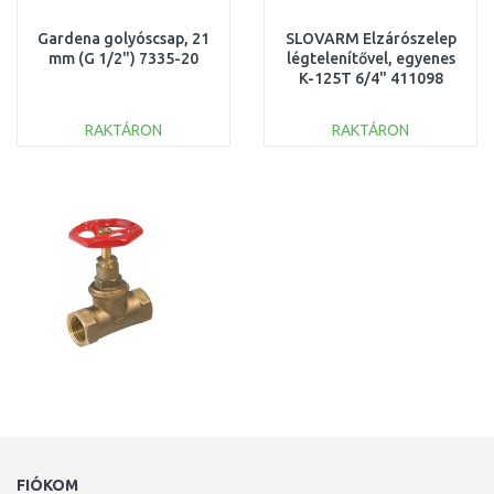
Gardena golyóscsap, 21
SLOVARM Elzárószelep
mm (G 1/2") 7335-20
légtelenítővel, egyenes
K-125T 6/4" 411098
RAKTÁRON
RAKTÁRON
KOSÁRBA
KOSÁRBA
Összehasonlítás
Összehasonlítás
FIÓKOM