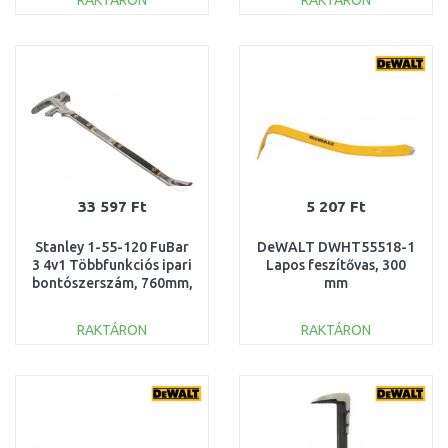
RAKTÁRON
RAKTÁRON
KOSÁRBA
KOSÁRBA
Összehasonlítás
Összehasonlítás
33 597 Ft
5 207 Ft
Stanley 1-55-120 FuBar
DeWALT DWHT55518-1
3 4v1 Többfunkciós ipari
Lapos feszítővas, 300
bontószerszám, 760mm,
mm
3850g
RAKTÁRON
RAKTÁRON
KOSÁRBA
KOSÁRBA
Összehasonlítás
Összehasonlítás