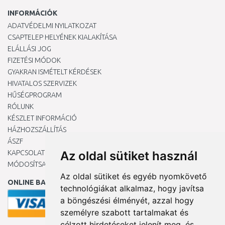
INFORMÁCIÓK
ADATVÉDELMI NYILATKOZAT
CSAPTELEP HELYÉNEK KIALAKÍTÁSA
ELÁLLÁSI JOG
FIZETÉSI MÓDOK
GYAKRAN ISMÉTELT KÉRDÉSEK
HIVATALOS SZERVIZEK
HŰSÉGPROGRAM
RÓLUNK
KÉSZLET INFORMÁCIÓ
HÁZHOZSZÁLLÍTÁS
ÁSZF
KAPCSOLAT
Az oldal sütiket használ
MÓDOSÍTSA A COOKIE-BEÁLLÍTÁSAIMAT
Az oldal sütiket és egyéb nyomkövető
ONLINE BANKKÁRTYÁVAL
technológiákat alkalmaz, hogy javítsa
a böngészési élményét, azzal hogy
személyre szabott tartalmakat és
célzott hirdetéseket jelenít meg, és