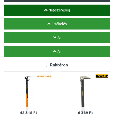
Népszerűség
Értékelés
Ár
Ár
Raktáron
42 318 Ft
6 389 Ft