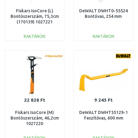
Fiskars IsoCore (L)
DeWALT DWHT0-55524
Bontószerszám, 75,3cm
Bontóvas, 254 mm
(170139) 1027221
RAKTÁRON
RAKTÁRON
KOSÁRBA
KOSÁRBA
Összehasonlítás
Összehasonlítás
22 828 Ft
9 243 Ft
Fiskars IsoCore (M)
DeWALT DWHT55129-1
Bontószerszám, 46,2cm
Feszítővas, 600 mm
1027220