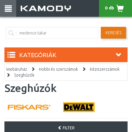
0 db
KERESÉS
KATEGÓRIÁK
Webáruház
Hobbi és szerszámok
Kéziszerszámok
Szeghúzók
Szeghúzók
FILTER