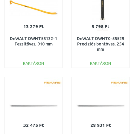
13 279 Ft
5 798 Ft
DeWALT DWHT55132-1
DeWALT DWHT0-55529
Feszítővas, 910 mm
Precíziós bontóvas, 254
mm
RAKTÁRON
RAKTÁRON
KOSÁRBA
KOSÁRBA
Összehasonlítás
Összehasonlítás
32 475 Ft
28 931 Ft