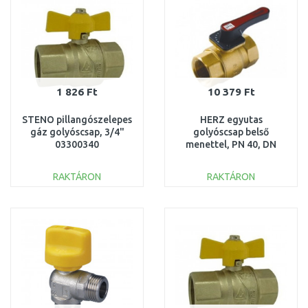
1 826 Ft
10 379 Ft
STENO pillangószelepes
HERZ egyutas
gáz golyóscsap, 3/4"
golyóscsap belső
03300340
menettel, PN 40, DN
25 1211703
RAKTÁRON
RAKTÁRON
KOSÁRBA
KOSÁRBA
Összehasonlítás
Összehasonlítás