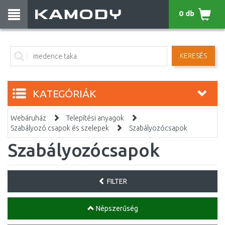
0 db
KERESÉS
KATEGÓRIÁK
Webáruház
Telepítési anyagok
Szabályozó csapok és szelepek
Szabályozócsapok
Szabályozócsapok
FILTER
Népszerűség