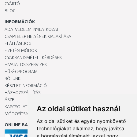
GYÁRTÓ
BLOG
INFORMÁCIÓK
ADATVÉDELMI NYILATKOZAT
CSAPTELEP HELYÉNEK KIALAKÍTÁSA
ELÁLLÁSI JOG
FIZETÉSI MÓDOK
GYAKRAN ISMÉTELT KÉRDÉSEK
HIVATALOS SZERVIZEK
HŰSÉGPROGRAM
RÓLUNK
KÉSZLET INFORMÁCIÓ
HÁZHOZSZÁLLÍTÁS
ÁSZF
KAPCSOLAT
Az oldal sütiket használ
MÓDOSÍTSA A COOKIE-BEÁLLÍTÁSAIMAT
Az oldal sütiket és egyéb nyomkövető
ONLINE BANKKÁRTYÁVAL
technológiákat alkalmaz, hogy javítsa
a böngészési élményét, azzal hogy