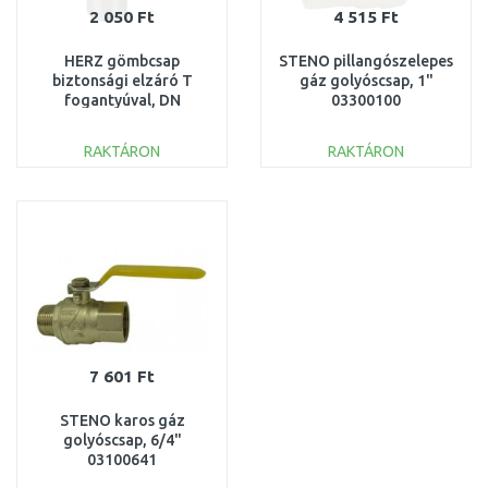
2 050 Ft
4 515 Ft
HERZ gömbcsap
STENO pillangószelepes
biztonsági elzáró T
gáz golyóscsap, 1"
fogantyúval, DN
03300100
10 1236200
RAKTÁRON
RAKTÁRON
KOSÁRBA
KOSÁRBA
Összehasonlítás
Összehasonlítás
7 601 Ft
STENO karos gáz
golyóscsap, 6/4"
03100641