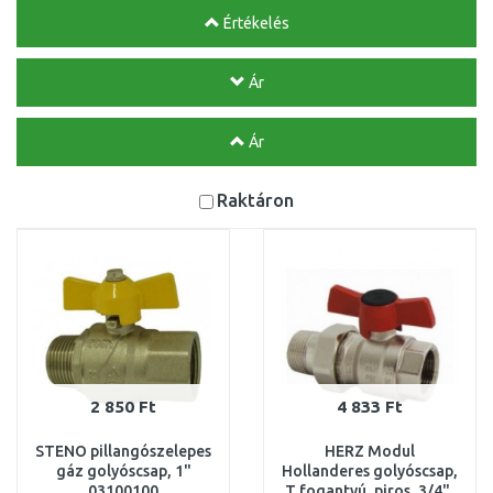
Értékelés
Ár
Ár
Raktáron
2 850 Ft
4 833 Ft
STENO pillangószelepes
HERZ Modul
gáz golyóscsap, 1"
Hollanderes golyóscsap,
03100100
T fogantyú, piros, 3/4",