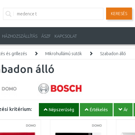
KERESÉS
HÁZHOZSZÁLLÍTÁS
ÁSZF
KAPCSOLAT
és és grillezés
Mikrohullámú sütők
Szabadon álló
abadon álló
ési kritérium:
Népszerűség
Értékelés
Ár