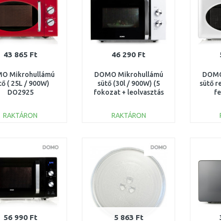
43 865 Ft
46 290 Ft
O Mikrohullámú
DOMO Mikrohullámú
DOMO
tő ( 25L / 900W)
sütő (30l / 900W) (5
sütő r
DO2925
fokozat + leolvasztás
f
funkció) DO42231
RAKTÁRON
RAKTÁRON
KOSÁRBA
KOSÁRBA
Összehasonlítás
Összehasonlítás
56 990 Ft
5 863 Ft