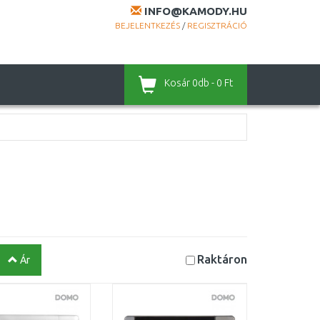
INFO@KAMODY.HU
BEJELENTKEZÉS
/
REGISZTRÁCIÓ
Kosár
0db - 0 Ft
Raktáron
Ár