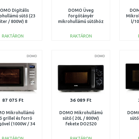
OMO Digitális
DOMO Üveg
DOM
ohullámú sütő (23
forgótányér
Mikro
liter / 800W) 8
mikrohullámú sütőhöz
l/1
omata program,
24,5 cm DO2317G-T04
DO2924
RAKTÁRON
RAKTÁRON
KOSÁRBA
KOSÁRBA
Összehasonlítás
Összehasonlítás
87 075 Ft
36 089 Ft
O Mikrohullámú
DOMO Mikrohullámú
DOMO
ő grillel és forró
sütő ( 20L / 800W)
sütő
gővel (1000W / 34
fekete DO2520
L) DO2334CG
RAKTÁRON
RAKTÁRON