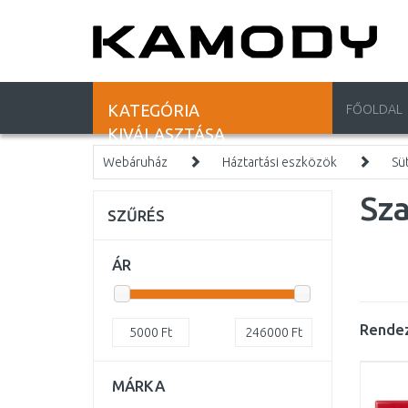
KATEGÓRIA
FŐOLDAL
KIVÁLASZTÁSA
Webáruház
Háztartási eszközök
Süt
Sz
SZŰRÉS
ÁR
Rendez
5000
Ft
246000
Ft
MÁRKA