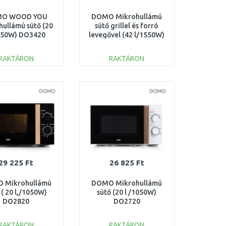
O WOOD YOU
DOMO Mikrohullámú
hullámú sütő (20
sütő grillel és forró
050W) DO3420
levegővel (42 l/1550W)
DO24201C
RAKTÁRON
RAKTÁRON
KOSÁRBA
KOSÁRBA
Összehasonlítás
Összehasonlítás
29 225 Ft
26 825 Ft
 Mikrohullámú
DOMO Mikrohullámú
 ( 20 l,/1050W)
sütő (20 l /1050W)
DO2820
DO2720
RAKTÁRON
RAKTÁRON