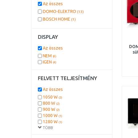
Az összes
DOMO-ELEKTRO
(13)
BOSCH HOME
(1)
DISPLAY
DOM
Az összes
sü
NEM
(8)
IGEN
(4)
FELVETT TELJESÍTMÉNY
Az összes
1050 W
(2)
800 W
(2)
900 W
(2)
1000 W
(1)
1280 W
(1)
TÖBB
1550 W
(1)