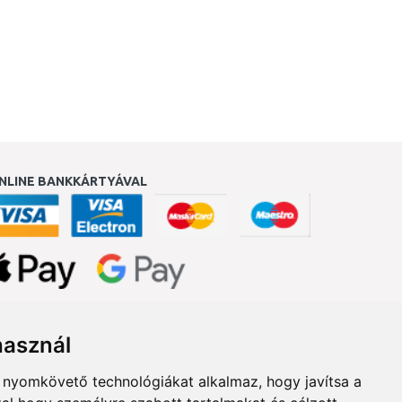
NLINE BANKKÁRTYÁVAL
ukereső.hu
használ
b nyomkövető technológiákat alkalmaz, hogy javítsa a