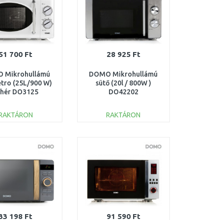
51 700 Ft
28 925 Ft
 Mikrohullámú
DOMO Mikrohullámú
etro (25L/900 W)
sütő (20l / 800W )
ehér DO3125
DO42202
RAKTÁRON
RAKTÁRON
KOSÁRBA
KOSÁRBA
Összehasonlítás
Összehasonlítás
33 198 Ft
91 590 Ft