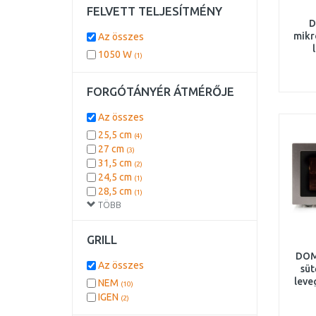
FELVETT TELJESÍTMÉNY
D
mikr
Az összes
1050 W
(1)
aut
FORGÓTÁNYÉR ÁTMÉRŐJE
Az összes
25,5 cm
(4)
27 cm
(3)
31,5 cm
(2)
24,5 cm
(1)
28,5 cm
(1)
TÖBB
34,5 cm
(1)
GRILL
DOM
Az összes
süt
leve
NEM
(10)
IGEN
(2)