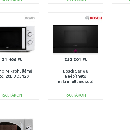
KOSÁRBA
KOSÁRBA
Összehasonlítás
Összehasonlítás
31 466 Ft
253 201 Ft
O Mikrohullámú
Bosch Serie 8
tő, 20L DO3120
Beépíthető
mikrohullámú sütő
Fekete BFL7221B1
RAKTÁRON
RAKTÁRON
KOSÁRBA
KOSÁRBA
Összehasonlítás
Összehasonlítás