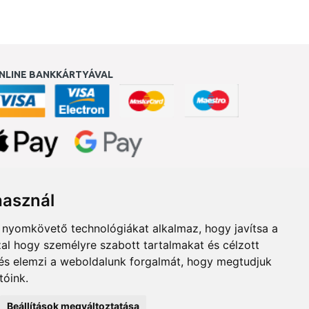
NLINE BANKKÁRTYÁVAL
ukereső.hu
használ
b nyomkövető technológiákat alkalmaz, hogy javítsa a
al hogy személyre szabott tartalmakat és célzott
, és elemzi a weboldalunk forgalmát, hogy megtudjuk
tóink.
Beállítások megváltoztatása