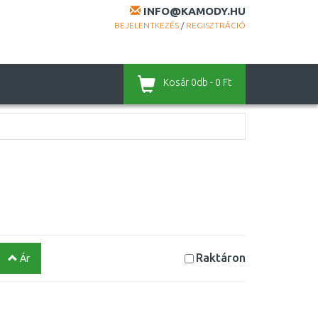
INFO@KAMODY.HU
BEJELENTKEZÉS
/
REGISZTRÁCIÓ
Kosár
0db - 0 Ft
Raktáron
Ár