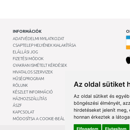
INFORMÁCIÓK
O
ADATVÉDELMI NYILATKOZAT
CSAPTELEP HELYÉNEK KIALAKÍTÁSA
ELÁLLÁSI JOG
FIZETÉSI MÓDOK
GYAKRAN ISMÉTELT KÉRDÉSEK
HIVATALOS SZERVIZEK
Ár
HŰSÉGPROGRAM
Az oldal sütiket 
RÓLUNK
KÉSZLET INFORMÁCIÓ
Az oldal sütiket és egyé
HÁZHOZSZÁLLÍTÁS
böngészési élményét, azz
ÁSZF
hirdetéseket jelenít meg
KAPCSOLAT
honnan érkeztek a látoga
MÓDOSÍTSA A COOKIE-BEÁLLÍTÁSAIMAT
Elfogadom
Elutasítom