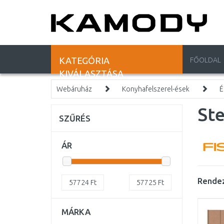
KATEGÓRIA
FŐOLDAL
KIVÁLASZTÁSA
Webáruház
Konyhafelszerel-ések
É
Ste
SZŰRÉS
ÁR
Rendez
57724
Ft
57725
Ft
MÁRKA