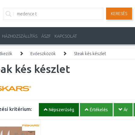
KERESÉS
HÁZHOZSZÁLLÍTÁS
ÁSZF
KAPCSOLAT
tkezők
Evőeszközök
Steak kés készlet
ak kés készlet
ési kritérium:
Népszerűség
Értékelés
Ár