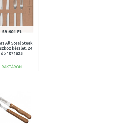
59 601 Ft
ars All Steel Steak
szköz készlet, 24
db 1071625
RAKTÁRON
KOSÁRBA
Összehasonlítás