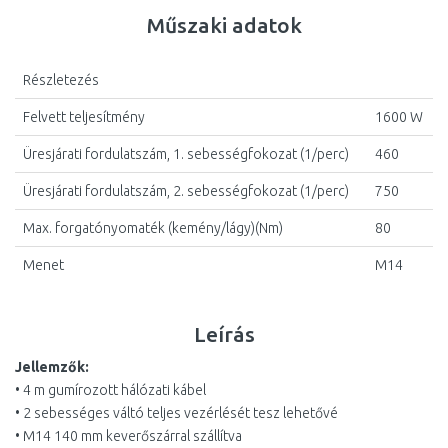
Műszaki adatok
Részletezés
Felvett teljesítmény
1600 W
Üresjárati fordulatszám, 1. sebességfokozat (1/perc)
460
Üresjárati fordulatszám, 2. sebességfokozat (1/perc)
750
Max. forgatónyomaték (kemény/lágy)(Nm)
80
Menet
M14
Leírás
Jellemzők:
• 4 m gumírozott hálózati kábel
• 2 sebességes váltó teljes vezérlését tesz lehetővé
• M14 140 mm keverőszárral szállítva