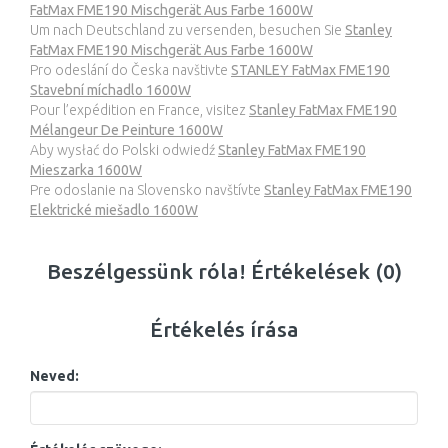
FatMax FME190 Mischgerät Aus Farbe 1600W
Um nach Deutschland zu versenden, besuchen Sie
Stanley
FatMax FME190 Mischgerät Aus Farbe 1600W
Pro odeslání do Česka navštivte
STANLEY FatMax FME190
Stavební míchadlo 1600W
Pour l’expédition en France, visitez
Stanley FatMax FME190
Mélangeur De Peinture 1600W
Aby wysłać do Polski odwiedź
Stanley FatMax FME190
Mieszarka 1600W
Pre odoslanie na Slovensko navštívte
Stanley FatMax FME190
Elektrické miešadlo 1600W
Beszélgessünk róla! Értékelések (0)
Értékelés írása
Neved: