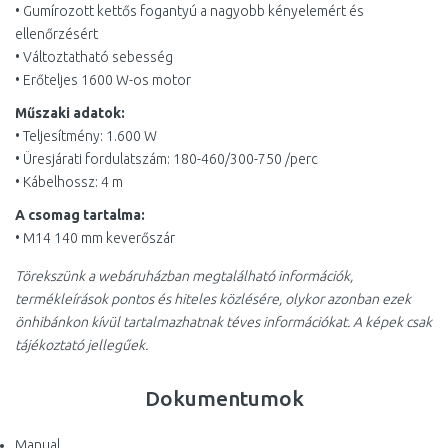
• Gumírozott kettős fogantyú a nagyobb kényelemért és
ellenőrzésért
• Változtatható sebesség
• Erőteljes 1600 W-os motor
Műszaki adatok:
• Teljesítmény: 1.600 W
• Üresjárati fordulatszám: 180-460/300-750 /perc
• Kábelhossz: 4 m
A csomag tartalma:
• M14 140 mm keverőszár
Törekszünk a webáruházban megtalálható információk,
termékleírások pontos és hiteles közlésére, olykor azonban ezek
önhibánkon kívül tartalmazhatnak téves információkat. A képek csak
tájékoztató jellegűek.
Dokumentumok
Manual