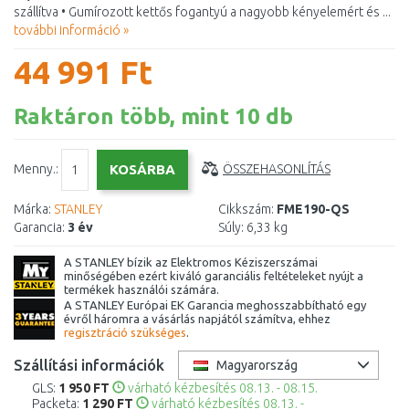
szállítva • Gumírozott kettős fogantyú a nagyobb kényelemért és ...
további információ »
44 991 Ft
Raktáron több, mint 10 db
Menny.:
ÖSSZEHASONLÍTÁS
Márka:
STANLEY
Cikkszám:
FME190-QS
Garancia:
3 év
Súly:
6,33 kg
A STANLEY bízik az Elektromos Kéziszerszámai
minőségében ezért kiváló garanciális feltételeket nyújt a
termékek használói számára.
A STANLEY Európai EK Garancia meghosszabbítható egy
évről háromra a vásárlás napjától számítva, ehhez
regisztráció szükséges
.
Szállítási információk
Magyarország
GLS:
1 950 FT
várható kézbesítés 08.13. - 08.15.
Packeta:
1 290 FT
várható kézbesítés 08.13. -