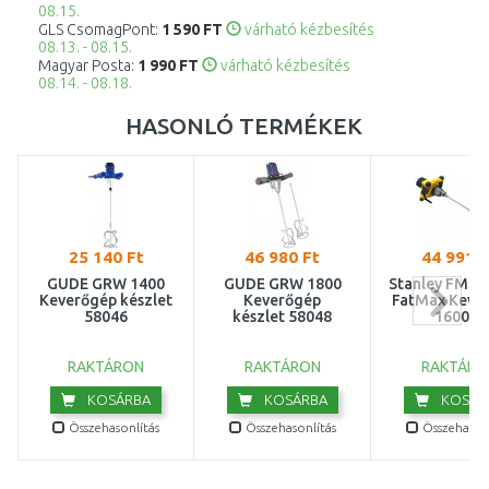
08.15.
GLS CsomagPont:
1 590 FT
várható kézbesítés
08.13. - 08.15.
Magyar Posta:
1 990 FT
várható kézbesítés
08.14. - 08.18.
HASONLÓ TERMÉKEK
25 140 Ft
46 980 Ft
44 991 F
GÜDE GRW 1400
GÜDE GRW 1800
Stanley FME1
Keverőgép készlet
Keverőgép
FatMax Keve
58046
készlet 58048
1600W
RAKTÁRON
RAKTÁRON
RAKTÁRO
KOSÁRBA
KOSÁRBA
KOSÁR
Összehasonlítás
Összehasonlítás
Összehasonl