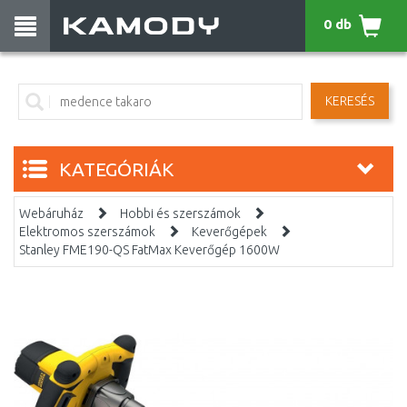
0 db
KERESÉS
KATEGÓRIÁK
Webáruház
Hobbi és szerszámok
Elektromos szerszámok
Keverőgépek
Stanley FME190-QS FatMax Keverőgép 1600W