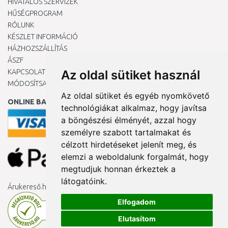
HIVATALOS SZERVIZEK
HŰSÉGPROGRAM
RÓLUNK
KÉSZLET INFORMÁCIÓ
HÁZHOZSZÁLLÍTÁS
ÁSZF
KAPCSOLAT
Az oldal sütiket használ
MÓDOSÍTSA A COOKIE-BEÁLLÍTÁSAIMAT
Az oldal sütiket és egyéb nyomkövető
ONLINE BANKKÁRTYÁVAL
technológiákat alkalmaz, hogy javítsa
a böngészési élményét, azzal hogy
személyre szabott tartalmakat és
célzott hirdetéseket jelenít meg, és
elemzi a weboldalunk forgalmát, hogy
megtudjuk honnan érkeztek a
látogatóink.
Árukereső.hu
Elfogadom
Elutasítom