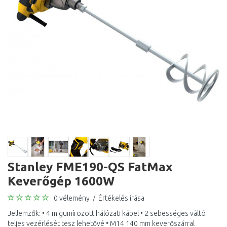
Stanley FME190-QS FatMax
Keverőgép 1600W
0 vélemény
/
Értékelés írása
Jellemzők: • 4 m gumírozott hálózati kábel • 2 sebességes váltó
teljes vezérlését tesz lehetővé • M14 140 mm keverőszárral