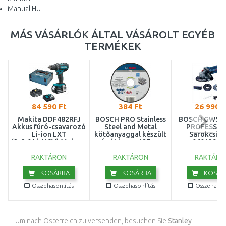
Manual HU
MÁS VÁSÁRLÓK ÁLTAL VÁSÁROLT EGYÉB
TERMÉKEK
84 590 Ft
384 Ft
26 990 F
Makita DDF482RFJ
BOSCH PRO Stainless
BOSCH GWS 9-
Akkus fúró-csavarozó
Steel and Metal
PROFESSIO
Li-ion LXT
kötőanyaggal készült
Sarokcsisz
(2x3,0Ah/18V) Makpac
vágótárcsa, 125 mm
06013961
2
26086031172
RAKTÁRON
RAKTÁRON
RAKTÁRO
KOSÁRBA
KOSÁRBA
KOSÁR
Összehasonlítás
Összehasonlítás
Összehasonl
Um nach Österreich zu versenden, besuchen Sie
Stanley