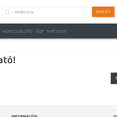
KERESÉS
HÁZHOZSZÁLLÍTÁS
ÁSZF
KAPCSOLAT
ató!
T
INFORMÁCIÓK
O