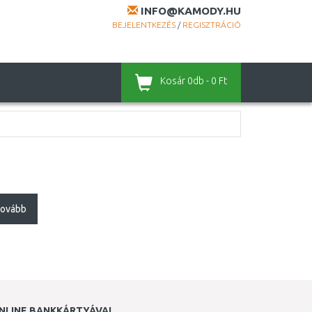
INFO@KAMODY.HU
BEJELENTKEZÉS
/
REGISZTRÁCIÓ
Kosár
0db - 0 Ft
ovább
NLINE BANKKÁRTYÁVAL