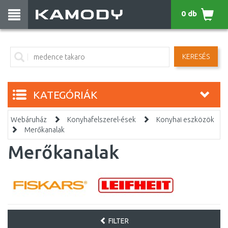
0 db
KERESÉS
KATEGÓRIÁK
Webáruház
Konyhafelszerel-ések
Konyhai eszközök
Merőkanalak
Merőkanalak
FILTER