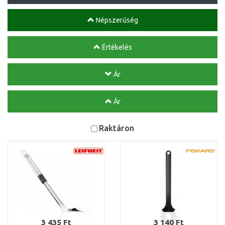
Népszerűség
Értékelés
Ár
Ár
Raktáron
3 435 Ft
3 140 Ft