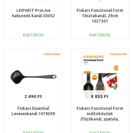
LEIFHEIT ProLine
Fiskars Functional Form
habszedő kanál 03052
Tésztakanál, 29cm
1027301
RAKTÁRON
RAKTÁRON
KOSÁRBA
KOSÁRBA
Összehasonlítás
Összehasonlítás
2 690 Ft
8 835 Ft
Fiskars Essential
Fiskars Functional Form
Leveseskanál 1079059
Indítókészlet
(főzőkanál, spatula,
fogó) 1027306