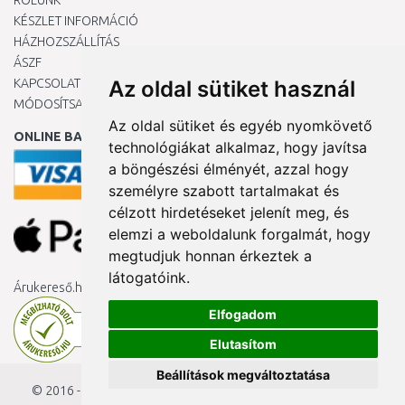
RÓLUNK
KÉSZLET INFORMÁCIÓ
HÁZHOZSZÁLLÍTÁS
ÁSZF
KAPCSOLAT
Az oldal sütiket használ
MÓDOSÍTSA A COOKIE-BEÁLLÍTÁSAIMAT
Az oldal sütiket és egyéb nyomkövető
ONLINE BANKKÁRTYÁVAL
technológiákat alkalmaz, hogy javítsa
a böngészési élményét, azzal hogy
személyre szabott tartalmakat és
célzott hirdetéseket jelenít meg, és
elemzi a weboldalunk forgalmát, hogy
megtudjuk honnan érkeztek a
látogatóink.
Árukereső.hu
Elfogadom
Elutasítom
Beállítások megváltoztatása
© 2016 - 2026
KAMODY.hu