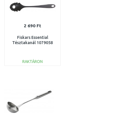
2 690 Ft
Fiskars Essential
Tésztakanál 1079058
RAKTÁRON
KOSÁRBA
Összehasonlítás