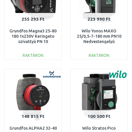
255 293 Ft
223 990 Ft
Grundfos Magna3 25-80
Wilo Yonos MAXO
180 1x230V Keringeto
25/0,5-7-180 mm PN10
szivattyú PN 10
Nedvestengelyű
97924246
keringetőszivattyú
2120639
RAKTÁRON
RAKTÁRON
KOSÁRBA
KOSÁRBA
Összehasonlítás
Összehasonlítás
148 815 Ft
100 500 Ft
Grundfos ALPHA2 32-40
Wilo Stratos Pico