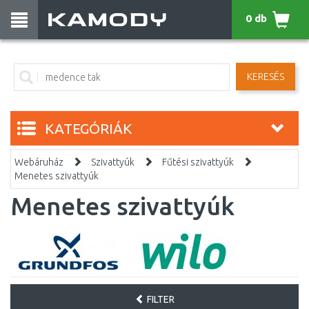
0 db
KERESÉS
KATEGÓRIÁK
Webáruház
Szivattyúk
Fűtési szivattyúk
Menetes szivattyúk
Menetes szivattyúk
FILTER