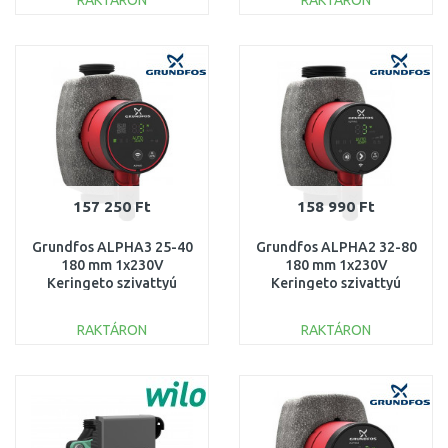
RAKTÁRON
RAKTÁRON
KOSÁRBA
KOSÁRBA
Összehasonlítás
Összehasonlítás
157 250 Ft
158 990 Ft
Grundfos ALPHA3 25-40
Grundfos ALPHA2 32-80
180 mm 1x230V
180 mm 1x230V
Keringeto szivattyú
Keringeto szivattyú
99371956
99411263
RAKTÁRON
RAKTÁRON
KOSÁRBA
KOSÁRBA
Összehasonlítás
Összehasonlítás