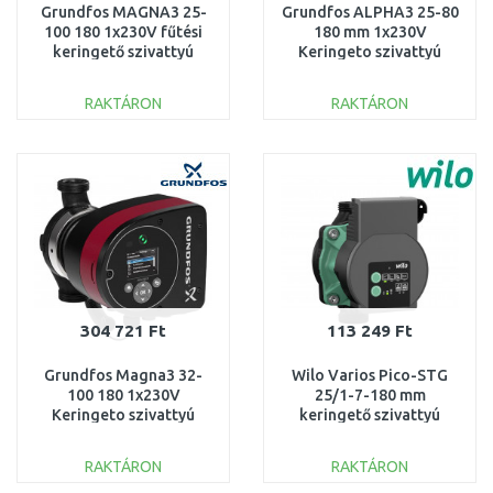
Grundfos MAGNA3 25-
Grundfos ALPHA3 25-80
100 180 1x230V fűtési
180 mm 1x230V
keringető szivattyú
Keringeto szivattyú
PN6/10, 97924247
99371961
RAKTÁRON
RAKTÁRON
KOSÁRBA
KOSÁRBA
Összehasonlítás
Összehasonlítás
304 721 Ft
113 249 Ft
Grundfos Magna3 32-
Wilo Varios Pico-STG
100 180 1x230V
25/1-7-180 mm
Keringeto szivattyú
keringető szivattyú
PN10 97924257
4215542
RAKTÁRON
RAKTÁRON