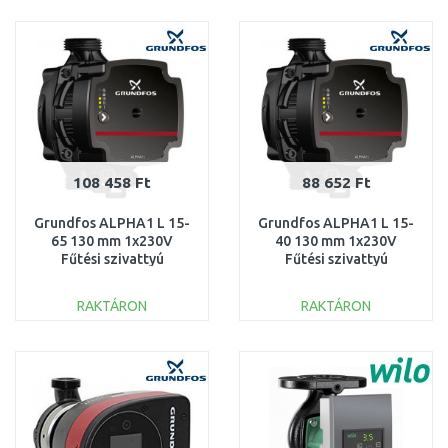
KOSÁRBA
KOSÁRBA
Összehasonlítás
Összehasonlítás
108 458 Ft
88 652 Ft
Grundfos ALPHA1 L 15-
Grundfos ALPHA1 L 15-
65 130 mm 1x230V
40 130 mm 1x230V
Fűtési szivattyú
Fűtési szivattyú
99165123
99160550
RAKTÁRON
RAKTÁRON
KOSÁRBA
KOSÁRBA
Összehasonlítás
Összehasonlítás