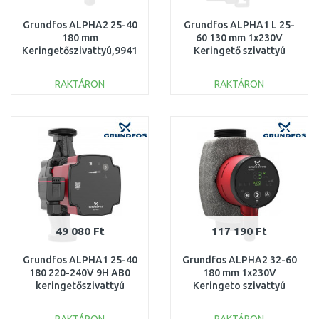
Grundfos ALPHA2 25-40
Grundfos ALPHA1 L 25-
180 mm
60 130 mm 1x230V
Keringetőszivattyú,99411165
Keringető szivattyú
99160583
RAKTÁRON
RAKTÁRON
KOSÁRBA
KOSÁRBA
Összehasonlítás
Összehasonlítás
49 080 Ft
117 190 Ft
Grundfos ALPHA1 25-40
Grundfos ALPHA2 32-60
180 220-240V 9H AB0
180 mm 1x230V
keringetőszivattyú
Keringeto szivattyú
93074166
99411221