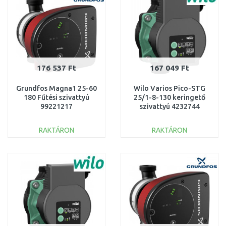
176 537 Ft
167 049 Ft
Grundfos Magna1 25-60
Wilo Varios Pico-STG
180 Fűtési szivattyú
25/1-8-130 keringető
99221217
szivattyú 4232744
RAKTÁRON
RAKTÁRON
KOSÁRBA
KOSÁRBA
Összehasonlítás
Összehasonlítás