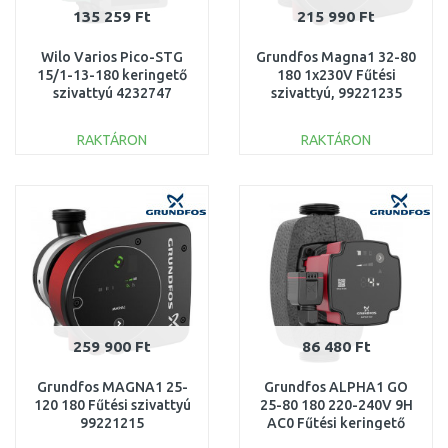
135 259 Ft
215 990 Ft
Wilo Varios Pico-STG
Grundfos Magna1 32-80
15/1-13-180 keringető
180 1x230V Fűtési
szivattyú 4232747
szivattyú, 99221235
RAKTÁRON
RAKTÁRON
KOSÁRBA
KOSÁRBA
Összehasonlítás
Összehasonlítás
259 900 Ft
86 480 Ft
Grundfos MAGNA1 25-
Grundfos ALPHA1 GO
120 180 Fűtési szivattyú
25-80 180 220-240V 9H
99221215
AC0 Fűtési keringető
szivattyú 93074179