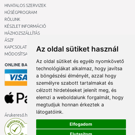
HIVATALOS SZERVIZEK
HŰSÉGPROGRAM
RÓLUNK
KÉSZLET INFORMÁCIÓ
HÁZHOZSZÁLLÍTÁS
ÁSZF
KAPCSOLAT
Az oldal sütiket használ
MÓDOSÍTSA A COOKIE-BEÁLLÍTÁSAIMAT
Az oldal sütiket és egyéb nyomkövető
ONLINE BANKKÁRTYÁVAL
technológiákat alkalmaz, hogy javítsa
a böngészési élményét, azzal hogy
személyre szabott tartalmakat és
célzott hirdetéseket jelenít meg, és
elemzi a weboldalunk forgalmát, hogy
megtudjuk honnan érkeztek a
látogatóink.
Árukereső.hu
Elfogadom
Elutasítom