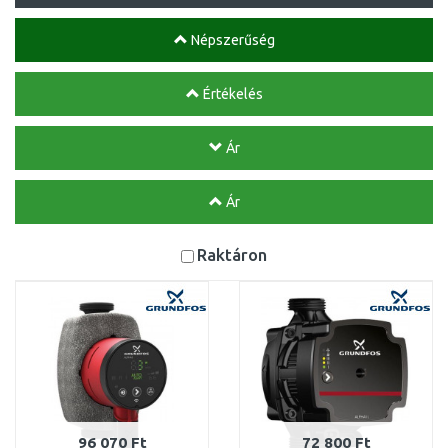
Népszerűség
Értékelés
Ár
Ár
Raktáron
96 070 Ft
72 800 Ft