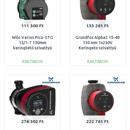
111 300 Ft
133 261 Ft
Wilo Varios Pico-STG
Grundfos Alpha2 15-40
15/1-7 130mm
130 mm 1x230V
keringtető szivattyú
Keringeto szivattyú
4215540
99411107
RAKTÁRON
RAKTÁRON
KOSÁRBA
KOSÁRBA
Összehasonlítás
Összehasonlítás
276 302 Ft
222 761 Ft