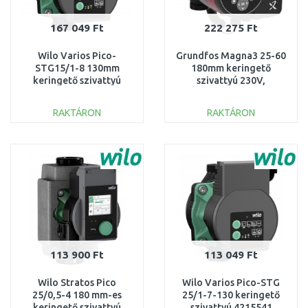
167 049 Ft
222 275 Ft
Wilo Varios Pico-
Grundfos Magna3 25-60
STG15/1-8 130mm
180mm keringető
keringető szivattyú
szivattyú 230V,
4232742
97924245
RAKTÁRON
RAKTÁRON
KOSÁRBA
KOSÁRBA
Összehasonlítás
Összehasonlítás
113 900 Ft
113 049 Ft
Wilo Stratos Pico
Wilo Varios Pico-STG
25/0,5-4 180 mm-es
25/1-7-130 keringető
keringető szivattyú
szivattyú 4215541