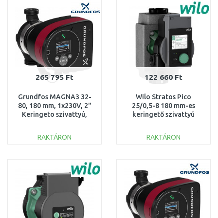
Összehasonlítás
Összehasonlítás
265 795 Ft
122 660 Ft
Grundfos MAGNA3 32-
Wilo Stratos Pico
80, 180 mm, 1x230V, 2"
25/0,5-8 180 mm-es
Keringeto szivattyú,
keringető szivattyú
97924256
4244397
RAKTÁRON
RAKTÁRON
KOSÁRBA
KOSÁRBA
Összehasonlítás
Összehasonlítás