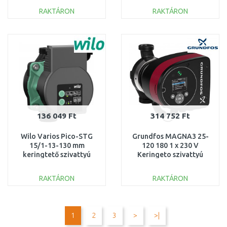
RAKTÁRON
RAKTÁRON
KOSÁRBA
KOSÁRBA
Összehasonlítás
Összehasonlítás
136 049 Ft
314 752 Ft
Wilo Varios Pico-STG
Grundfos MAGNA3 25-
15/1-13-130 mm
120 180 1 x 230 V
keringtető szivattyú
Keringeto szivattyú
4232746
PN10 97924248
RAKTÁRON
RAKTÁRON
KOSÁRBA
KOSÁRBA
Összehasonlítás
Összehasonlítás
1
2
3
>
>|