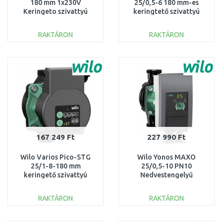
180 mm 1x230V
25/0,5-6 180 mm-es
Keringeto szivattyú
keringtető szivattyú
99411207
4244395
RAKTÁRON
RAKTÁRON
KOSÁRBA
KOSÁRBA
Összehasonlítás
Összehasonlítás
167 249 Ft
227 990 Ft
Wilo Varios Pico-STG
Wilo Yonos MAXO
25/1-8-180 mm
25/0,5-10 PN10
keringető szivattyú
Nedvestengelyű
4232743
keringetőszivattyú
2120640
RAKTÁRON
RAKTÁRON
KOSÁRBA
KOSÁRBA