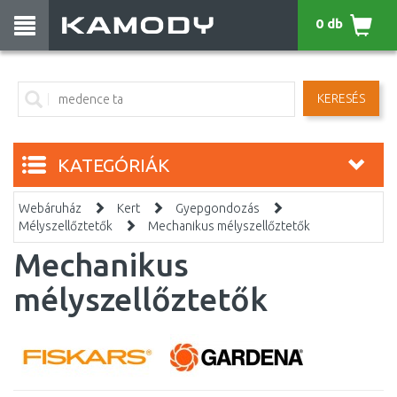
0 db
KERESÉS
KATEGÓRIÁK
Webáruház
Kert
Gyepgondozás
Mélyszellőztetők
Mechanikus mélyszellőztetők
Mechanikus
mélyszellőztetők