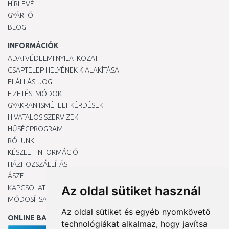
HÍRLEVÉL
GYÁRTÓ
BLOG
INFORMÁCIÓK
ADATVÉDELMI NYILATKOZAT
CSAPTELEP HELYÉNEK KIALAKÍTÁSA
ELÁLLÁSI JOG
FIZETÉSI MÓDOK
GYAKRAN ISMÉTELT KÉRDÉSEK
HIVATALOS SZERVIZEK
HŰSÉGPROGRAM
RÓLUNK
KÉSZLET INFORMÁCIÓ
HÁZHOZSZÁLLÍTÁS
ÁSZF
KAPCSOLAT
Az oldal sütiket használ
MÓDOSÍTSA A COOKIE-BEÁLLÍTÁSAIMAT
Az oldal sütiket és egyéb nyomkövető
ONLINE BANKKÁRTYÁVAL
technológiákat alkalmaz, hogy javítsa