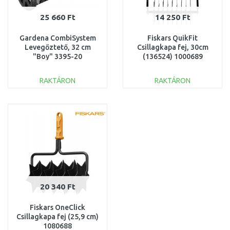
25 660 Ft
14 250 Ft
Gardena CombiSystem
Fiskars QuikFit
Levegőztető, 32 cm
Csillagkapa fej, 30cm
"Boy" 3395-20
(136524) 1000689
RAKTÁRON
RAKTÁRON
KOSÁRBA
KOSÁRBA
Összehasonlítás
Összehasonlítás
20 340 Ft
Fiskars OneClick
Csillagkapa fej (25,9 cm)
1080688