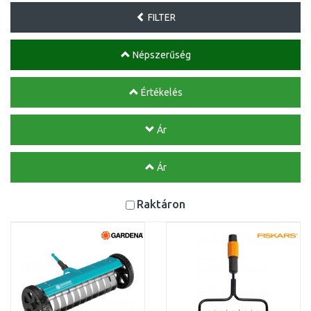
FILTER
Népszerűség
Értékelés
Ár
Ár
Raktáron