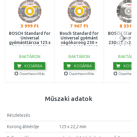
3 999 Ft
7 967 Ft
8 331 F
BOSCH Standard for
Bosch Standard for
BOSCH Standa
Universal
Universal gyémánt
Concret
gyémánttárcsa 125 x
vágókorong 230 ×
230x22.2x2.3
22.2, 2608615059
22,23, 2608615065
gyémánt vágó
26086022
RAKTÁRON
RAKTÁRON
RAKTÁRO
KOSÁRBA
KOSÁRBA
KOSÁR
Összehasonlítás
Összehasonlítás
Összehasonl
Műszaki adatok
Részletezés
Korong átmérője
125 x 22,2 mm