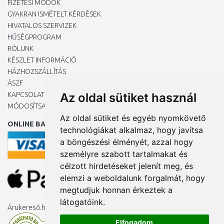
FIZETÉSI MÓDOK
GYAKRAN ISMÉTELT KÉRDÉSEK
HIVATALOS SZERVIZEK
HŰSÉGPROGRAM
RÓLUNK
KÉSZLET INFORMÁCIÓ
HÁZHOZSZÁLLÍTÁS
ÁSZF
KAPCSOLAT
Az oldal sütiket használ
MÓDOSÍTSA A COOKIE-BEÁLLÍTÁSAIMAT
Az oldal sütiket és egyéb nyomkövető
ONLINE BANKKÁRTYÁVAL
technológiákat alkalmaz, hogy javítsa
a böngészési élményét, azzal hogy
személyre szabott tartalmakat és
célzott hirdetéseket jelenít meg, és
elemzi a weboldalunk forgalmát, hogy
megtudjuk honnan érkeztek a
látogatóink.
Árukereső.hu
Elfogadom