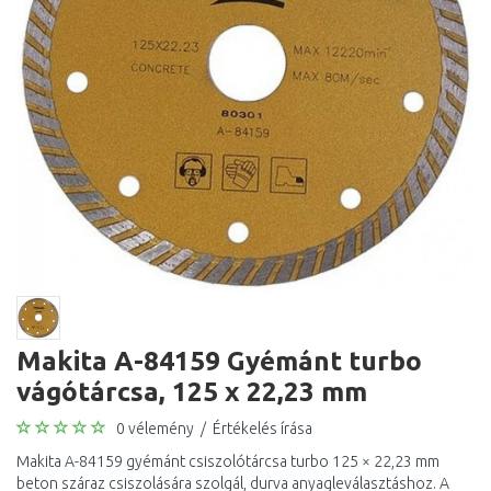
Makita A-84159 Gyémánt turbo
vágótárcsa, 125 x 22,23 mm
0 vélemény
/
Értékelés írása
Makita A-84159 gyémánt csiszolótárcsa turbo 125 × 22,23 mm
beton száraz csiszolására szolgál, durva anyagleválasztáshoz. A