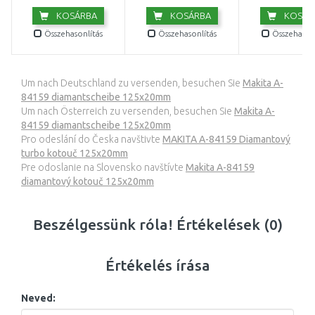
KOSÁRBA
KOSÁRBA
KOSÁR
Összehasonlítás
Összehasonlítás
Összehasonl
Um nach Deutschland zu versenden, besuchen Sie
Makita A-
84159 diamantscheibe 125x20mm
Um nach Österreich zu versenden, besuchen Sie
Makita A-
84159 diamantscheibe 125x20mm
Pro odeslání do Česka navštivte
MAKITA A-84159 Diamantový
turbo kotouč 125x20mm
Pre odoslanie na Slovensko navštívte
Makita A-84159
diamantový kotouč 125x20mm
Beszélgessünk róla! Értékelések (0)
Értékelés írása
Neved: