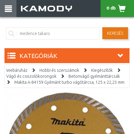
0 db
KERESÉS
KATEGÓRIÁK
Webáruház
Hobbi és szerszámok
Kiegészítők
Vágó és csiszolókorongok
Betonvágó gyémánttárcsák
Makita A-84159 Gyémánt turbo vágótárcsa, 125 x 22,23 mm