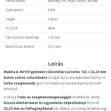
Felhasználás
márvány, kő, tégla, beton, aszfalt
Gyémántos
IGEN
Vágás
száraz
X-LOCK
NEM
Tárcsa külső átmérője
125 mm
Belső furat átmérő
22,2 mm
Leírás
Makita A-84159 gyémánt csiszolótárcsa turbo 125 × 22,23 mm
beton száraz csiszolására
szolgál, durva anyagleválasztáshoz. A
turbo szegmensek
gyors és hatékony munkavégzést tesznek
lehetővé.
A tárcsa
7 mm-es szegmensmagassággal
rendelkezik, amely
hosszú élettartamot és egyenletes teljesítményt
biztosít.
22,23 mm-es felfogónyílással
van ellátva, a csomag tartalmaz egy