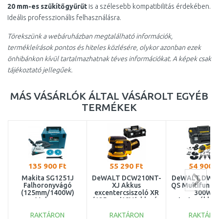
20 mm-es szűkítőgyűrűt
is a szélesebb kompatibilitás érdekében.
Ideális professzionális felhasználásra.
Törekszünk a webáruházban megtalálható információk,
termékleírások pontos és hiteles közlésére, olykor azonban ezek
önhibánkon kívül tartalmazhatnak téves információkat. A képek csak
tájékoztató jellegűek.
MÁS VÁSÁRLÓK ÁLTAL VÁSÁROLT EGYÉB
TERMÉKEK
135 900 Ft
55 290 Ft
54 900 F
Makita SG1251J
DeWALT DCW210NT-
DeWALT DWE3
Falhoronyvágó
XJ Akkus
QS Multifunkc
(125mm/1400W)
excentercsiszoló XR
300W +
Makpac
(125mm/18V/akku és
tartozékkés
töltő nélkül) Tstak
TSTAK-Box
RAKTÁRON
RAKTÁRON
RAKTÁRO