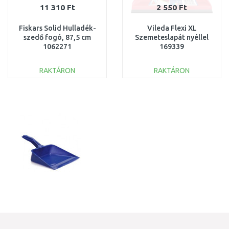
11 310 Ft
2 550 Ft
Fiskars Solid Hulladék-
Vileda Flexi XL
szedő fogó, 87,5 cm
Szemeteslapát nyéllel
1062271
169339
RAKTÁRON
RAKTÁRON
KOSÁRBA
KOSÁRBA
Összehasonlítás
Összehasonlítás