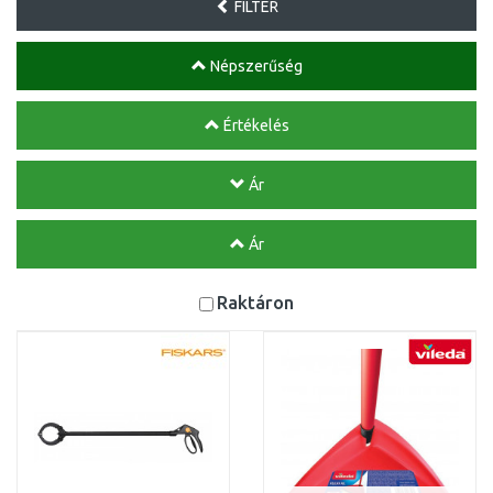
FILTER
Népszerűség
Értékelés
Ár
Ár
Raktáron