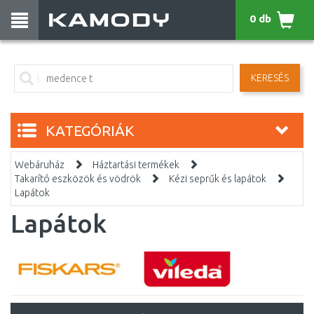
0 db
KERESÉS
KATEGÓRIÁK
Webáruház
Háztartási termékek
Takarító eszközök és vödrök
Kézi seprűk és lapátok
Lapátok
Lapátok