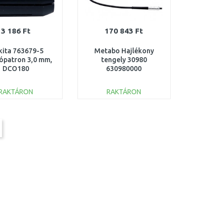
3 186 Ft
170 843 Ft
ita 763679-5
Metabo Hajlékony
tópatron 3,0 mm,
tengely 30980
DCO180
630980000
RAKTÁRON
RAKTÁRON
KOSÁRBA
KOSÁRBA
Összehasonlítás
Összehasonlítás