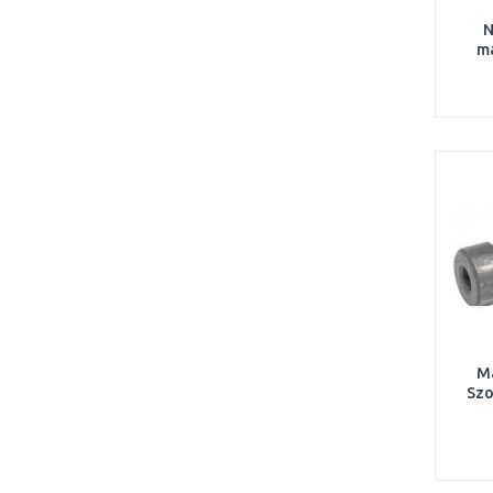
N
ma
M
Szo