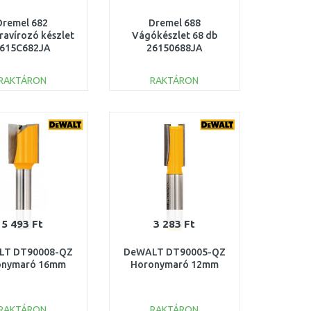
Dremel 682
Dremel 688
avírozó készlet
Vágókészlet 68 db
615C682JA
26150688JA
RAKTÁRON
RAKTÁRON
KOSÁRBA
KOSÁRBA
Összehasonlítás
Összehasonlítás
5 493 Ft
3 283 Ft
LT DT90008-QZ
DeWALT DT90005-QZ
onymaró 16mm
Horonymaró 12mm
RAKTÁRON
RAKTÁRON