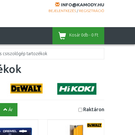
INFO@KAMODY.HU
BEJELENTKEZÉS
/
REGISZTRÁCIÓ
Kosár
0db - 0 Ft
s csiszológép tartozékok
zékok
Raktáron
Ár