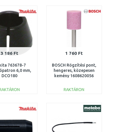
KOSÁRBA
KOSÁRBA
Összehasonlítás
Összehasonlítás
3 186 Ft
1 760 Ft
ita 763678-7
BOSCH Rögzítési pont,
tópatron 6,0 mm,
hengeres, közepesen
DCO180
kemény 1608620056
RAKTÁRON
RAKTÁRON
KOSÁRBA
KOSÁRBA
Összehasonlítás
Összehasonlítás