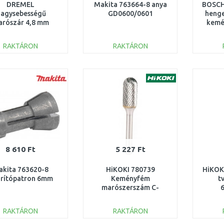
DREMEL
Makita 763664-8 anya
BOSCH 
agysebességű
GD0600/0601
henge
rószár 4,8 mm
kemé
26150192JA
RAKTÁRON
RAKTÁRON
KOSÁRBA
KOSÁRBA
Összehasonlítás
Összehasonlítás
8 610 Ft
5 227 Ft
akita 763620-8
HiKOKI 780739
HiKOKI
rítópatron 6mm
Keményfém
t
marószerszám C-
6x18/50mm
RAKTÁRON
RAKTÁRON