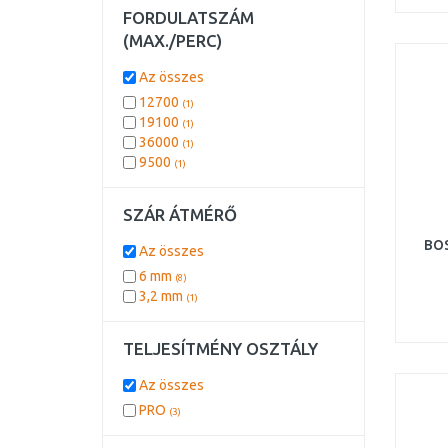
FORDULATSZÁM
(MAX./PERC)
Az összes
12700
(1)
19100
(1)
36000
(1)
9500
(1)
SZÁR ÁTMÉRŐ
BOS
Az összes
6 mm
(8)
3,2 mm
(1)
TELJESÍTMÉNY OSZTÁLY
Az összes
PRO
(3)