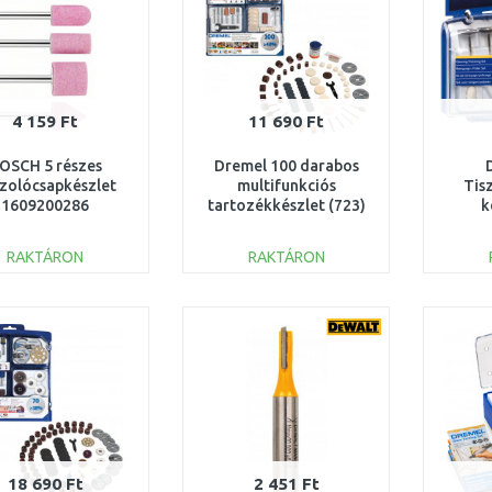
4 159 Ft
11 690 Ft
OSCH 5 részes
Dremel 100 darabos
szolócsapkészlet
multifunkciós
Tis
1609200286
tartozékkészlet (723)
k
2615S723JA
2
RAKTÁRON
RAKTÁRON
KOSÁRBA
KOSÁRBA
Összehasonlítás
Összehasonlítás
18 690 Ft
2 451 Ft