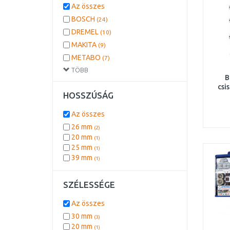
Az összes
BOSCH
(24)
DREMEL
(10)
MAKITA
(9)
METABO
(7)
TÖBB
DEWALT
(6)
B
Hikoki
(2)
csi
HOSSZÚSÁG
Az összes
26 mm
(2)
20 mm
(1)
25 mm
(1)
39 mm
(1)
SZÉLESSÉGE
Az összes
30 mm
(3)
20 mm
(1)