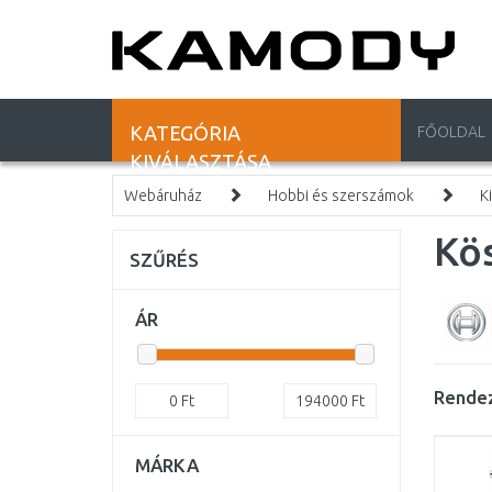
KATEGÓRIA
FŐOLDAL
KIVÁLASZTÁSA
Webáruház
Hobbi és szerszámok
K
Kös
SZŰRÉS
ÁR
Rendez
0
Ft
194000
Ft
MÁRKA