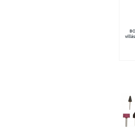
BO
vill