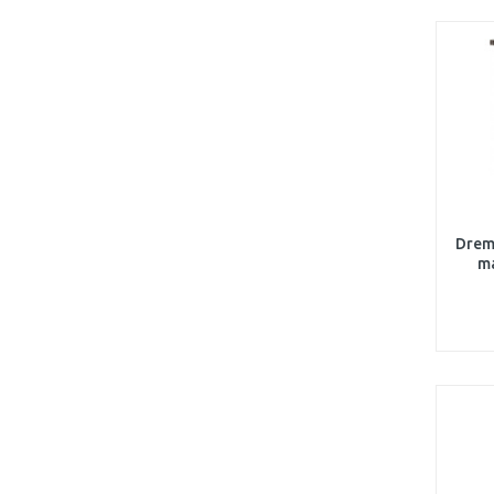
Drem
ma