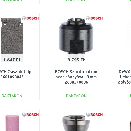
KOSÁRBA
KOSÁRBA
Összehasonlítás
Összehasonlítás
1 647 Ft
9 795 Ft
CH Csiszolótalp
BOSCH Szorítópatron
DeWA
2601098043
szorítóanyával, 8 mm
Leker
2608570086
golyó
RAKTÁRON
RAKTÁRON
KOSÁRBA
KOSÁRBA
Összehasonlítás
Összehasonlítás