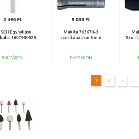
2 490 Ft
9 036 Ft
SCH Egynyílású
Makita 763670-3
Mak
áskulcs 1607950525
szorítópatron 6 mm
Szorí
RAKTÁRON
RAKTÁRON
KOSÁRBA
KOSÁRBA
Összehasonlítás
Összehasonlítás
1
2
>
>|