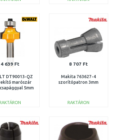
KOSÁRBA
KOSÁRBA
Összehasonlítás
Összehasonlítás
4 639 Ft
8 707 Ft
LT DT90013-QZ
Makita 763627-4
ekítő marószár
szorítópatron 3mm
scsapággyal 5mm
RAKTÁRON
RAKTÁRON
KOSÁRBA
KOSÁRBA
Összehasonlítás
Összehasonlítás