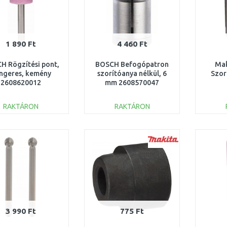
1 890 Ft
4 460 Ft
H Rögzítési pont,
BOSCH Befogópatron
Mak
ngeres, kemény
szorítóanya nélkül, 6
Szor
2608620012
mm 2608570047
RAKTÁRON
RAKTÁRON
KOSÁRBA
KOSÁRBA
Összehasonlítás
Összehasonlítás
3 990 Ft
775 Ft