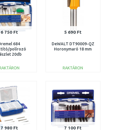
6 750 Ft
5 690 Ft
Dremel 684
DeWALT DT90009-QZ
ztító/polírozó
Horonymaró 18 mm
észlet 20db
6150684JA
RAKTÁRON
RAKTÁRON
KOSÁRBA
KOSÁRBA
Összehasonlítás
Összehasonlítás
7 980 Ft
7 100 Ft