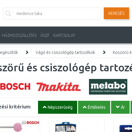
KERESÉS
HÁZHOZSZÁLLÍTÁS
ÁSZF
KAPCSOLAT
iegészítők
Vágó és csiszológép tartozékok
Köszörű é
zörű és csiszológép tarto
ési kritérium:
Népszerűség
Értékelés
Ár