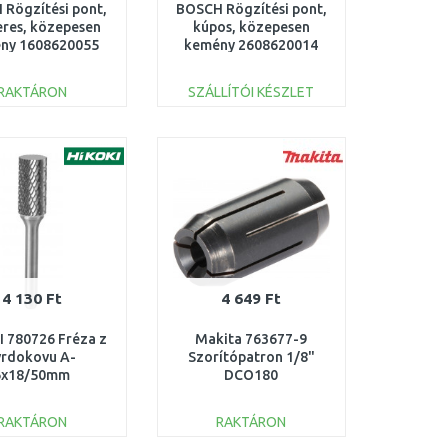
Rögzítési pont,
BOSCH Rögzítési pont,
res, közepesen
kúpos, közepesen
ny 1608620055
kemény 2608620014
RAKTÁRON
SZÁLLÍTÓI KÉSZLET
KOSÁRBA
KOSÁRBA
Összehasonlítás
Összehasonlítás
4 130 Ft
4 649 Ft
 780726 Fréza z
Makita 763677-9
vrdokovu A-
Szorítópatron 1/8"
6x18/50mm
DCO180
RAKTÁRON
RAKTÁRON