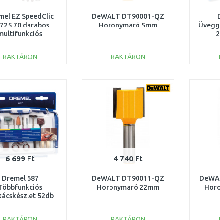
mel EZ SpeedClic
DeWALT DT90001-QZ
725 70 darabos
Horonymaró 5mm
Üveggr
multifunkciós
2
artozékkészlet
2615E725JA
RAKTÁRON
RAKTÁRON
KOSÁRBA
KOSÁRBA
Összehasonlítás
Összehasonlítás
6 699 Ft
4 740 Ft
Dremel 687
DeWALT DT90011-QZ
DeWA
Többfunkciós
Horonymaró 22mm
Hor
kácskészlet 52db
26150687JA
RAKTÁRON
RAKTÁRON