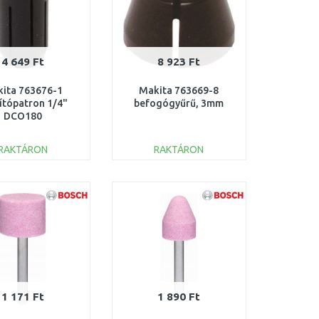
4 649 Ft
8 923 Ft
ita 763676-1
Makita 763669-8
ítópatron 1/4"
befogógyűrű, 3mm
DCO180
RAKTÁRON
RAKTÁRON
KOSÁRBA
KOSÁRBA
Összehasonlítás
Összehasonlítás
1 171 Ft
1 890 Ft