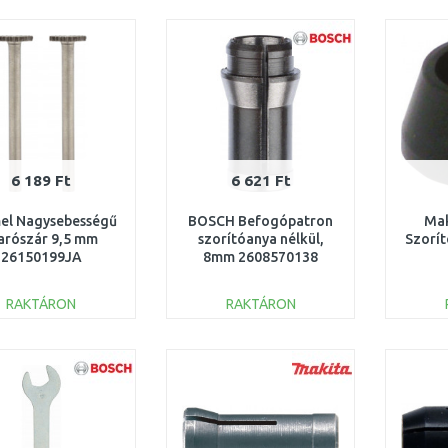
KOSÁRBA
KOSÁRBA
Összehasonlítás
Összehasonlítás
6 189 Ft
6 621 Ft
el Nagysebességű
BOSCH Befogópatron
Mak
rószár 9,5 mm
szorítóanya nélkül,
Szorí
26150199JA
8mm 2608570138
RAKTÁRON
RAKTÁRON
KOSÁRBA
KOSÁRBA
Összehasonlítás
Összehasonlítás