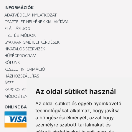
INFORMÁCIÓK
ADATVÉDELMI NYILATKOZAT
CSAPTELEP HELYÉNEK KIALAKÍTÁSA
ELÁLLÁSI JOG
FIZETÉSI MÓDOK
GYAKRAN ISMÉTELT KÉRDÉSEK
HIVATALOS SZERVIZEK
HŰSÉGPROGRAM
RÓLUNK
KÉSZLET INFORMÁCIÓ
HÁZHOZSZÁLLÍTÁS
ÁSZF
KAPCSOLAT
Az oldal sütiket használ
MÓDOSÍTSA A COOKIE-BEÁLLÍTÁSAIMAT
Az oldal sütiket és egyéb nyomkövető
ONLINE BANKKÁRTYÁVAL
technológiákat alkalmaz, hogy javítsa
a böngészési élményét, azzal hogy
személyre szabott tartalmakat és
célzott hirdetéseket jelenít meg, és