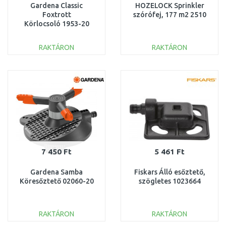
Gardena Classic
HOZELOCK Sprinkler
Foxtrott
szórófej, 177 m2 2510
Körlocsoló 1953-20
RAKTÁRON
RAKTÁRON
KOSÁRBA
KOSÁRBA
Összehasonlítás
Összehasonlítás
7 450 Ft
5 461 Ft
Gardena Samba
Fiskars Álló esőztető,
Köresőztető 02060-20
szögletes 1023664
RAKTÁRON
RAKTÁRON