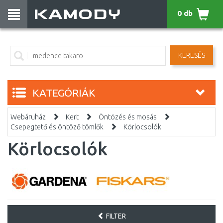
0 db
KERESÉS
KATEGÓRIÁK
Webáruház
Kert
Öntözés és mosás
Csepegtető és öntöző tömlők
Körlocsolók
Körlocsolók
FILTER