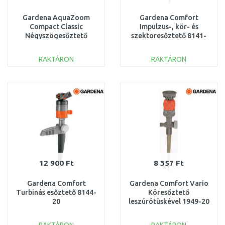
Gardena AquaZoom
Gardena Comfort
Compact Classic
Impulzus-, kör- és
Négyszögesőztető
szektoresőztető 8141-
18708-20
20
RAKTÁRON
RAKTÁRON
KOSÁRBA
KOSÁRBA
Összehasonlítás
Összehasonlítás
12 900 Ft
8 357 Ft
Gardena Comfort
Gardena Comfort Vario
Turbinás esőztető 8144-
Köresőztető
20
leszúrótüskével 1949-20