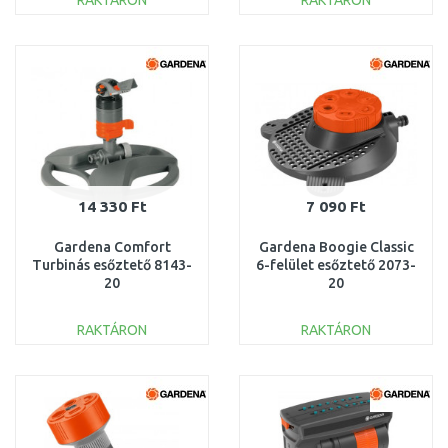
RAKTÁRON
RAKTÁRON
KOSÁRBA
KOSÁRBA
Összehasonlítás
Összehasonlítás
14 330 Ft
7 090 Ft
Gardena Comfort
Gardena Boogie Classic
Turbinás esőztető 8143-
6-felület esőztető 2073-
20
20
RAKTÁRON
RAKTÁRON
KOSÁRBA
KOSÁRBA
Összehasonlítás
Összehasonlítás