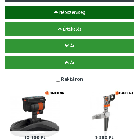
Népszerűség
Értékelés
Ár
Ár
Raktáron
13 190 Ft
9 880 Ft