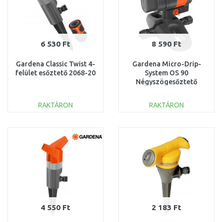
6 530 Ft
8 590 Ft
Gardena Classic Twist 4-
Gardena Micro-Drip-
felület esőztető 2068-20
System OS 90
Négyszögesőztető
13325-20
RAKTÁRON
RAKTÁRON
KOSÁRBA
KOSÁRBA
Összehasonlítás
Összehasonlítás
4 550 Ft
2 183 Ft