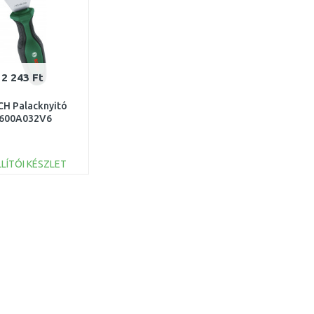
2 243 Ft
H Palacknyitó
600A032V6
LÍTÓI KÉSZLET
KOSÁRBA
Összehasonlítás