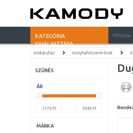
KATEGÓRIA
FŐOLDAL
KIVÁLASZTÁSA
Webáruház
Konyhafelszerel-ések
K
Du
SZŰRÉS
ÁR
Rendez
2170
Ft
5040
Ft
MÁRKA