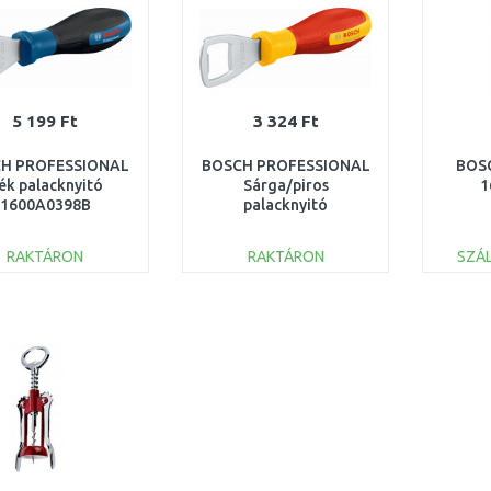
5 199 Ft
3 324 Ft
H PROFESSIONAL
BOSCH PROFESSIONAL
BOSC
ék palacknyitó
Sárga/piros
1
1600A0398B
palacknyitó
1600A0398A
RAKTÁRON
RAKTÁRON
SZÁL
KOSÁRBA
KOSÁRBA
Összehasonlítás
Összehasonlítás