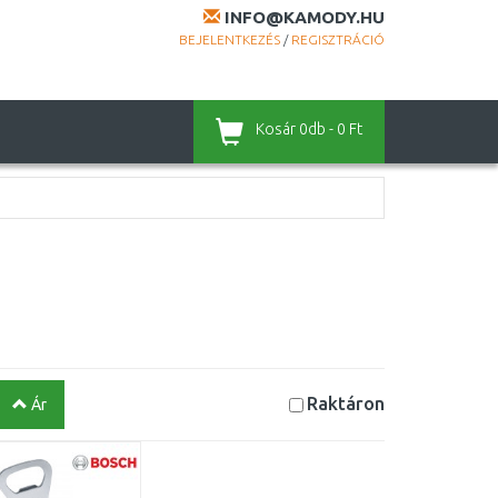
INFO@KAMODY.HU
BEJELENTKEZÉS
/
REGISZTRÁCIÓ
Kosár
0db - 0 Ft
Raktáron
Ár