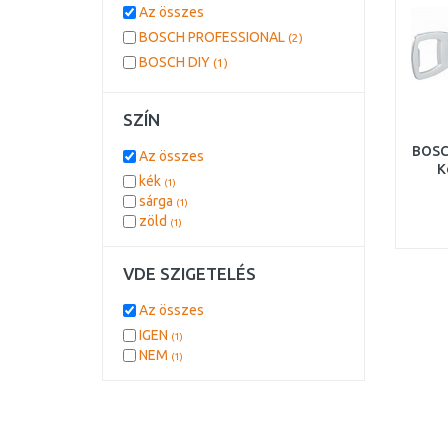
Az összes
BOSCH PROFESSIONAL
(2)
BOSCH DIY
(1)
SZÍN
BOSC
Az összes
K
kék
(1)
sárga
(1)
zöld
(1)
VDE SZIGETELÉS
Az összes
IGEN
(1)
NEM
(1)