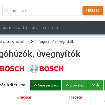
KERESÉS
HÁZHOZSZÁLLÍTÁS
ÁSZF
KAPCSOLAT
onyhai eszközök
Dugóhúzók, üvegnyítók
góhúzók, üvegnyítók
ési kritérium:
Népszerűség
Értékelés
Ár