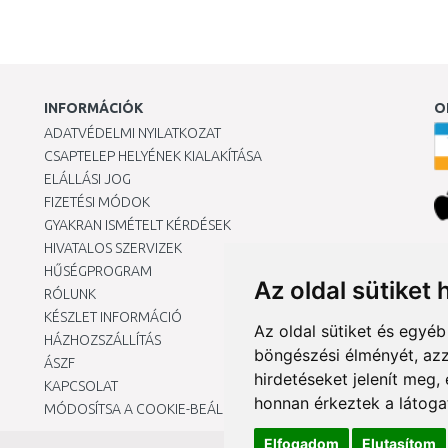
INFORMÁCIÓK
O
ADATVÉDELMI NYILATKOZAT
CSAPTELEP HELYÉNEK KIALAKÍTÁSA
ELÁLLÁSI JOG
FIZETÉSI MÓDOK
GYAKRAN ISMÉTELT KÉRDÉSEK
HIVATALOS SZERVIZEK
Ár
HŰSÉGPROGRAM
Az oldal sütiket 
RÓLUNK
KÉSZLET INFORMÁCIÓ
Az oldal sütiket és egyé
HÁZHOZSZÁLLÍTÁS
böngészési élményét, azz
ÁSZF
hirdetéseket jelenít meg
KAPCSOLAT
honnan érkeztek a látoga
MÓDOSÍTSA A COOKIE-BEÁLLÍTÁSAIMAT
Elfogadom
Elutasítom