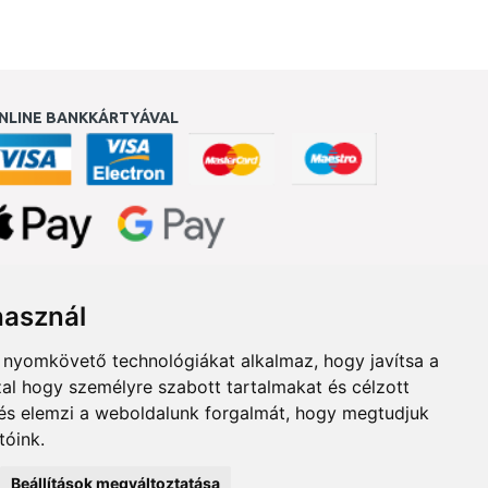
NLINE BANKKÁRTYÁVAL
ukereső.hu
használ
b nyomkövető technológiákat alkalmaz, hogy javítsa a
al hogy személyre szabott tartalmakat és célzott
, és elemzi a weboldalunk forgalmát, hogy megtudjuk
tóink.
Beállítások megváltoztatása