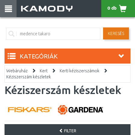
0 db
KERESÉS
KATEGÓRIÁK
Webáruház
Kert
Kerti kéziszerszámok
Kéziszerszám készletek
Kéziszerszám készletek
FILTER