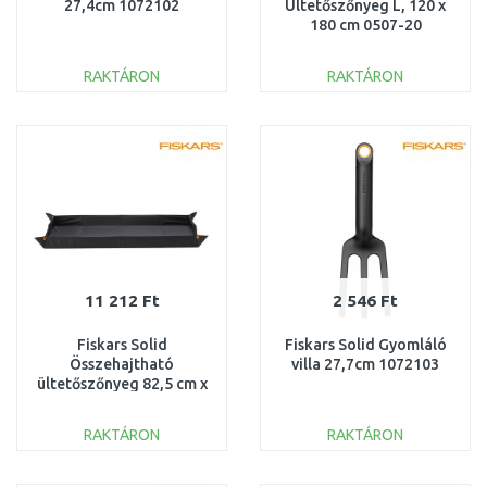
27,4cm 1072102
Ültetőszőnyeg L, 120 x
180 cm 0507-20
RAKTÁRON
RAKTÁRON
KOSÁRBA
KOSÁRBA
Összehasonlítás
Összehasonlítás
11 212 Ft
2 546 Ft
Fiskars Solid
Fiskars Solid Gyomláló
Összehajtható
villa 27,7cm 1072103
ültetőszőnyeg 82,5 cm x
44,5 cm, 1071304
RAKTÁRON
RAKTÁRON
KOSÁRBA
KOSÁRBA