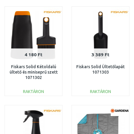
KOSÁRBA
KOSÁRBA
Összehasonlítás
Összehasonlítás
4 180 Ft
3 389 Ft
Fiskars Solid Kétoldalú
Fiskars Solid Ültetőlapát
ültető és miniseprű szett
1071303
1071302
RAKTÁRON
RAKTÁRON
KOSÁRBA
KOSÁRBA
Összehasonlítás
Összehasonlítás