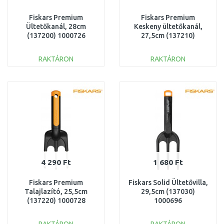
Fiskars Premium
Fiskars Premium
Ültetőkanál, 28cm
Keskeny ültetőkanál,
(137200) 1000726
27,5cm (137210)
1000727
RAKTÁRON
RAKTÁRON
KOSÁRBA
KOSÁRBA
Összehasonlítás
Összehasonlítás
4 290 Ft
1 680 Ft
Fiskars Premium
Fiskars Solid Ültetővilla,
Talajlazító, 25,5cm
29,5cm (137030)
(137220) 1000728
1000696