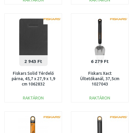
RAKTÁRON
RAKTÁRON
KOSÁRBA
KOSÁRBA
Összehasonlítás
Összehasonlítás
2 943 Ft
6 279 Ft
Fiskars Solid Térdelő
Fiskars Xact
párna, 45,7 x 27,9 x 1,9
Ültetőkanál, 37,5cm
cm 1062832
1027043
RAKTÁRON
RAKTÁRON
KOSÁRBA
KOSÁRBA
Összehasonlítás
Összehasonlítás