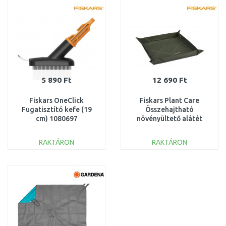
Összehasonlítás
Összehasonlítás
5 890 Ft
12 690 Ft
Fiskars OneClick
Fiskars Plant Care
Fugatisztító kefe (19
Összehajtható
cm) 1080697
növényültető alátét
(44x44cm) 1080776
RAKTÁRON
RAKTÁRON
KOSÁRBA
KOSÁRBA
Összehasonlítás
Összehasonlítás