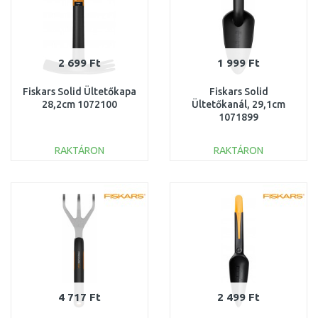
2 699 Ft
1 999 Ft
Fiskars Solid Ültetőkapa
Fiskars Solid
28,2cm 1072100
Ültetőkanál, 29,1cm
1071899
RAKTÁRON
RAKTÁRON
KOSÁRBA
KOSÁRBA
Összehasonlítás
Összehasonlítás
4 717 Ft
2 499 Ft