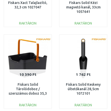
Fiskars Xact Talajlazító,
Fiskars Solid Kézi
32,3 cm 1027047
magvető kanál, 33cm
1057641
RAKTÁRON
RAKTÁRON
KOSÁRBA
KOSÁRBA
Összehasonlítás
Összehasonlítás
10 390 Ft
1 762 Ft
Fiskars Solid
Fiskars Solid Keskeny
Tárolódoboz /
ültetőkanál 28,5cm
szerszámos doboz 35,3
1072101
x 31,1 x 17,3 cm 1071305
RAKTÁRON
RAKTÁRON