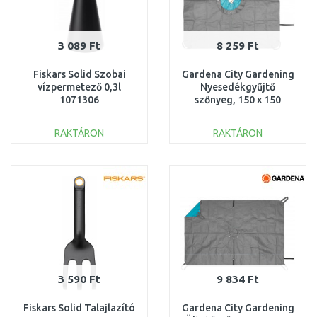
3 089 Ft
8 259 Ft
Fiskars Solid Szobai
Gardena City Gardening
vízpermetező 0,3l
Nyesedékgyűjtő
1071306
szőnyeg, 150 x 150
cm 0508-20
RAKTÁRON
RAKTÁRON
KOSÁRBA
KOSÁRBA
Összehasonlítás
Összehasonlítás
3 590 Ft
9 834 Ft
Fiskars Solid Talajlazító
Gardena City Gardening