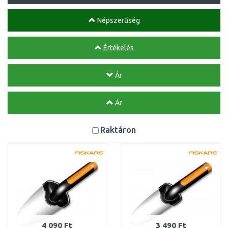
Népszerűség
Értékelés
Ár
Ár
Raktáron
4 090 Ft
3 490 Ft