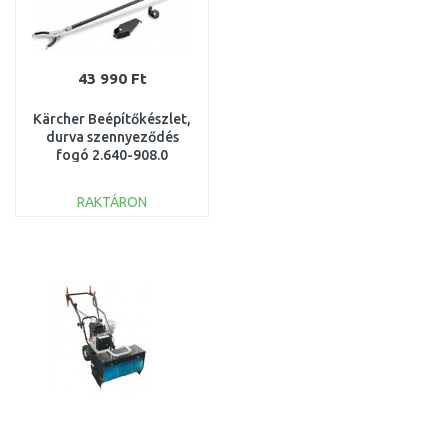
43 990 Ft
Kärcher Beépítőkészlet,
durva szennyeződés
fogó 2.640-908.0
RAKTÁRON
KOSÁRBA
Összehasonlítás