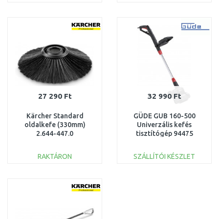
KOSÁRBA
KOSÁRBA
Összehasonlítás
Összehasonlítás
27 290 Ft
32 990 Ft
Kärcher Standard
GÜDE GUB 160-500
oldalkefe (330mm)
Univerzális kefés
2.644-447.0
tisztítógép 94475
RAKTÁRON
SZÁLLÍTÓI KÉSZLET
KOSÁRBA
KOSÁRBA
Összehasonlítás
Összehasonlítás