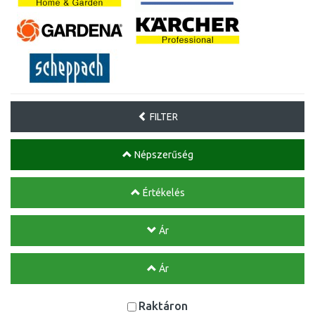
FILTER
Népszerűség
Értékelés
Ár
Ár
Raktáron