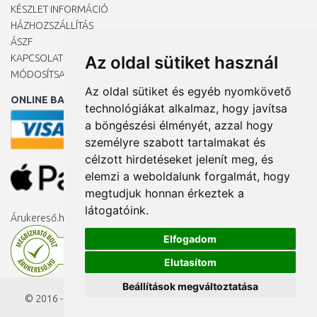
KÉSZLET INFORMÁCIÓ
HÁZHOZSZÁLLÍTÁS
ÁSZF
KAPCSOLAT
Az oldal sütiket használ
MÓDOSÍTSA A COOKIE-BEÁLLÍTÁSAIMAT
Az oldal sütiket és egyéb nyomkövető
ONLINE BANKKÁRTYÁVAL
technológiákat alkalmaz, hogy javítsa
a böngészési élményét, azzal hogy
személyre szabott tartalmakat és
célzott hirdetéseket jelenít meg, és
elemzi a weboldalunk forgalmát, hogy
megtudjuk honnan érkeztek a
látogatóink.
Árukereső.hu
Elfogadom
Elutasítom
Beállítások megváltoztatása
© 2016 - 2026
KAMODY.hu