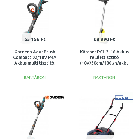
65 156 Ft
68 990 Ft
Gardena AquaBrush
Kärcher PCL 3-18 Akkus
Compact 02/18V P4A
felülettisztító
Akkus multi tisztító,
(18V/30cm/180l/h/akku
akku és töltő nélkül
és töltő nélkül) 1.644-
14840-55
010.0
RAKTÁRON
RAKTÁRON
KOSÁRBA
KOSÁRBA
Összehasonlítás
Összehasonlítás