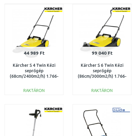
44 989 Ft
99 040 Ft
Kärcher S 4 Twin Kézi
Kärcher S 6 Twin Kézi
seprőgép
seprőgép
(68cm/2400m2/h) 1.766-
(86cm/3000m2/h) 1.766-
360.0
460.0
RAKTÁRON
RAKTÁRON
KOSÁRBA
KOSÁRBA
Összehasonlítás
Összehasonlítás