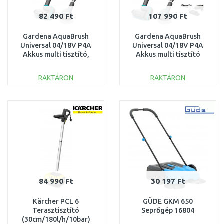
82 490 Ft
107 990 Ft
Gardena AquaBrush
Gardena AquaBrush
Universal 04/18V P4A
Universal 04/18V P4A
Akkus multi tisztító,
Akkus multi tisztító
akku és töltő nélkül
szett 14842-20
14842-55
RAKTÁRON
RAKTÁRON
KOSÁRBA
KOSÁRBA
Összehasonlítás
Összehasonlítás
84 990 Ft
30 197 Ft
Kärcher PCL 6
GÜDE GKM 650
Terasztisztító
Seprőgép 16804
(30cm/180l/h/10bar)