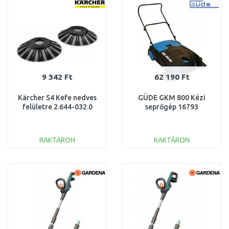
Összehasonlítás
Összehasonlítás
9 342 Ft
62 190 Ft
Kärcher S4 Kefe nedves
GÜDE GKM 800 Kézi
felületre 2.644-032.0
seprőgép 16793
RAKTÁRON
RAKTÁRON
KOSÁRBA
KOSÁRBA
Összehasonlítás
Összehasonlítás