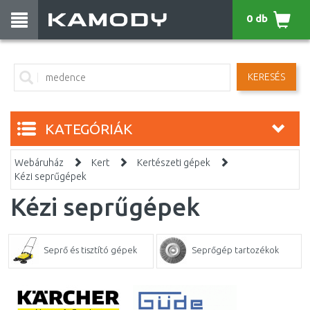
0 db
KERESÉS
KATEGÓRIÁK
Webáruház
Kert
Kertészeti gépek
Kézi seprűgépek
Kézi seprűgépek
Seprő és tisztító gépek
Seprőgép tartozékok