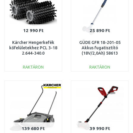
12 990 Ft
25 890 Ft
Kärcher Hengerkefék
GÜDE GFR 18-201-05
kőfelületekhez PCL 3-18
Akkus fugatisztító
2.644-340.0
(18V/2,0Ah) 58613
RAKTÁRON
RAKTÁRON
KOSÁRBA
KOSÁRBA
Összehasonlítás
Összehasonlítás
139 680 Ft
39 990 Ft