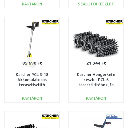
RAKTÁRON
SZÁLLÍTÓI KÉSZLET
KOSÁRBA
KOSÁRBA
Összehasonlítás
Összehasonlítás
85 690 Ft
21 344 Ft
Kärcher PCL 3-18
Kärcher Hengerkefe
Akkumulátoros
készlet PCL 6
terasztisztító
terasztitítóhoz, fa
(18V/2,5Ah/30cm/180l/h)
felületre (4 db) 2.644-
1.644-011.0
477.0
RAKTÁRON
RAKTÁRON
KOSÁRBA
KOSÁRBA
Összehasonlítás
Összehasonlítás