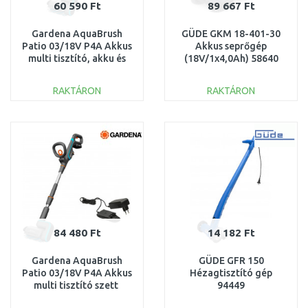
60 590 Ft
89 667 Ft
Gardena AquaBrush
GÜDE GKM 18-401-30
Patio 03/18V P4A Akkus
Akkus seprőgép
multi tisztító, akku és
(18V/1x4,0Ah) 58640
töltő nélkül 14841-55
RAKTÁRON
RAKTÁRON
KOSÁRBA
KOSÁRBA
Összehasonlítás
Összehasonlítás
84 480 Ft
14 182 Ft
Gardena AquaBrush
GÜDE GFR 150
Patio 03/18V P4A Akkus
Hézagtisztító gép
multi tisztító szett
94449
(1x2,5Ah) 14841-20