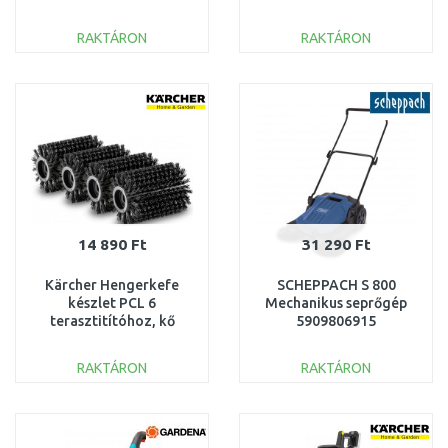
1.644-020.0
RAKTÁRON
RAKTÁRON
KOSÁRBA
KOSÁRBA
Összehasonlítás
Összehasonlítás
14 890 Ft
31 290 Ft
Kärcher Hengerkefe
SCHEPPACH S 800
készlet PCL 6
Mechanikus seprőgép
terasztitítóhoz, kő
5909806915
felületre (4 db) 2.644-
476.0
RAKTÁRON
RAKTÁRON
KOSÁRBA
KOSÁRBA
Összehasonlítás
Összehasonlítás