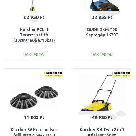
62 950 Ft
32 855 Ft
Kärcher PCL 4
GÜDE GKM 700
Terasztisztító
Seprőgép 16787
(30cm/180l/h/10bar)
1.644-000.0
RAKTÁRON
RAKTÁRON
KOSÁRBA
KOSÁRBA
Összehasonlítás
Összehasonlítás
11 803 Ft
49 980 Ft
Kärcher S6 Kefe nedves
Kärcher S 4 Twin 2 in 1
felületre 2.644-033.0
Kézi seprőgép