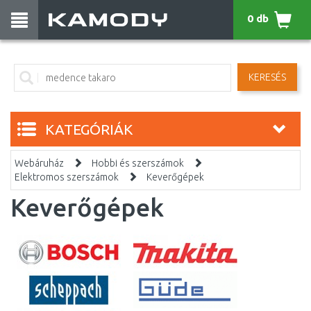
0 db
KERESÉS
KATEGÓRIÁK
Webáruház
Hobbi és szerszámok
Elektromos szerszámok
Keverőgépek
Keverőgépek