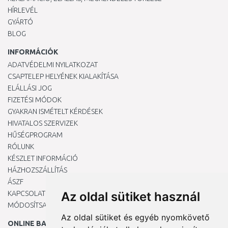
HÍRLEVÉL
GYÁRTÓ
BLOG
INFORMÁCIÓK
ADATVÉDELMI NYILATKOZAT
CSAPTELEP HELYÉNEK KIALAKÍTÁSA
ELÁLLÁSI JOG
FIZETÉSI MÓDOK
GYAKRAN ISMÉTELT KÉRDÉSEK
HIVATALOS SZERVIZEK
HŰSÉGPROGRAM
RÓLUNK
KÉSZLET INFORMÁCIÓ
HÁZHOZSZÁLLÍTÁS
ÁSZF
KAPCSOLAT
Az oldal sütiket használ
MÓDOSÍTSA A COOKIE-BEÁLLÍTÁSAIMAT
Az oldal sütiket és egyéb nyomkövető
ONLINE BANKKÁRTYÁVAL