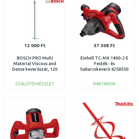
Összehasonlítás
Összehasonlítás
12 000 Ft
37 308 Ft
BOSCH PRO Multi
Einhell TC-MX 1400-2 E
Material Viscous and
Festék- és
Dense keverőszár, 120
habarcskeverő 4258550
mm, 15-25 kg
2607990016
SZÁLLÍTÓI KÉSZLET
RAKTÁRON
KOSÁRBA
KOSÁRBA
Összehasonlítás
Összehasonlítás