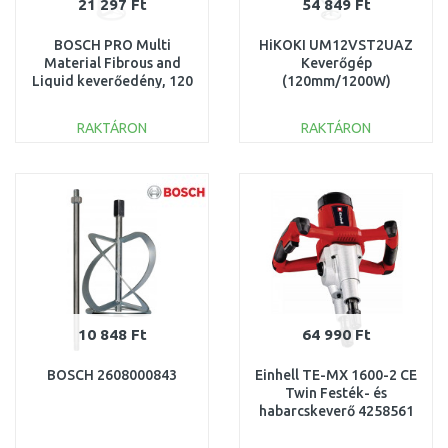
21 297 Ft
54 849 Ft
BOSCH PRO Multi
HiKOKI UM12VST2UAZ
Material Fibrous and
Keverőgép
Liquid keverőedény, 120
(120mm/1200W)
mm 2607990014
RAKTÁRON
RAKTÁRON
KOSÁRBA
KOSÁRBA
Összehasonlítás
Összehasonlítás
10 848 Ft
64 990 Ft
BOSCH 2608000843
Einhell TE-MX 1600-2 CE
Twin Festék- és
habarcskeverő 4258561