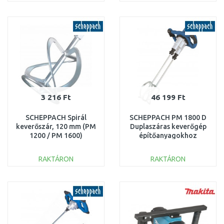
KOSÁRBA
KOSÁRBA
Összehasonlítás
Összehasonlítás
3 216 Ft
46 199 Ft
SCHEPPACH Spirál
SCHEPPACH PM 1800 D
keverőszár, 120 mm (PM
Duplaszáras keverőgép
1200 / PM 1600)
építőanyagokhoz
3907801009
5907802901
RAKTÁRON
RAKTÁRON
KOSÁRBA
KOSÁRBA
Összehasonlítás
Összehasonlítás