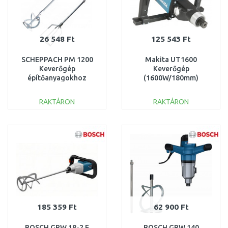
26 548 Ft
125 543 Ft
SCHEPPACH PM 1200
Makita UT1600
Keverőgép
Keverőgép
építőanyagokhoz
(1600W/180mm)
5907801901
RAKTÁRON
RAKTÁRON
KOSÁRBA
KOSÁRBA
Összehasonlítás
Összehasonlítás
185 359 Ft
62 900 Ft
BOSCH GRW 18-2 E
BOSCH GRW 140