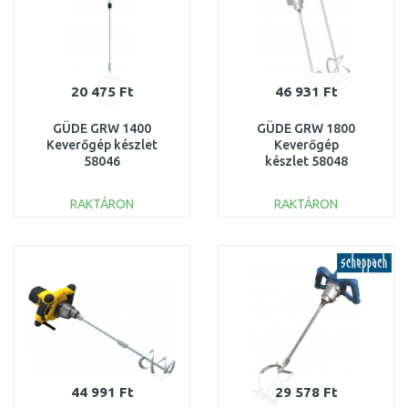
20 475 Ft
46 931 Ft
GÜDE GRW 1400
GÜDE GRW 1800
Keverőgép készlet
Keverőgép
58046
készlet 58048
RAKTÁRON
RAKTÁRON
KOSÁRBA
KOSÁRBA
Összehasonlítás
Összehasonlítás
44 991 Ft
29 578 Ft