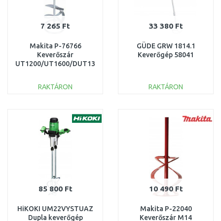
7 265 Ft
33 380 Ft
Makita P-76766
GÜDE GRW 1814.1
Keverőszár
Keverőgép 58041
UT1200/UT1600/DUT130
keverőgéphez
100x625mm M14
RAKTÁRON
RAKTÁRON
KOSÁRBA
KOSÁRBA
Összehasonlítás
Összehasonlítás
85 800 Ft
10 490 Ft
HiKOKI UM22VYSTUAZ
Makita P-22040
Dupla keverőgép
Keverőszár M14