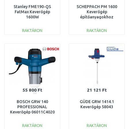
Stanley FME190-QS
SCHEPPACH PM 1600
FatMax Keverőgép
Keverőgép
1600W
építőanyagokhoz
5907803901
RAKTÁRON
RAKTÁRON
KOSÁRBA
KOSÁRBA
Összehasonlítás
Összehasonlítás
55 800 Ft
21 121 Ft
BOSCH GRW 140
GÜDE GRW 1414.1
PROFESSIONAL
Keverőgép 58043
Keverőgép 06011C4020
RAKTÁRON
RAKTÁRON