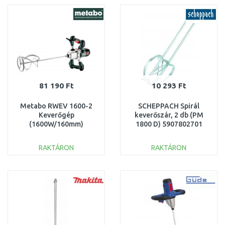
Összehasonlítás
Összehasonlítás
81 190 Ft
10 293 Ft
Metabo RWEV 1600-2
SCHEPPACH Spirál
Keverőgép
keverőszár, 2 db (PM
(1600W/160mm)
1800 D) 5907802701
614050000
RAKTÁRON
RAKTÁRON
KOSÁRBA
KOSÁRBA
Összehasonlítás
Összehasonlítás