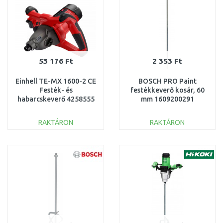
53 176 Ft
2 353 Ft
Einhell TE-MX 1600-2 CE
BOSCH PRO Paint
Festék- és
festékkeverő kosár, 60
habarcskeverő 4258555
mm 1609200291
RAKTÁRON
RAKTÁRON
KOSÁRBA
KOSÁRBA
Összehasonlítás
Összehasonlítás