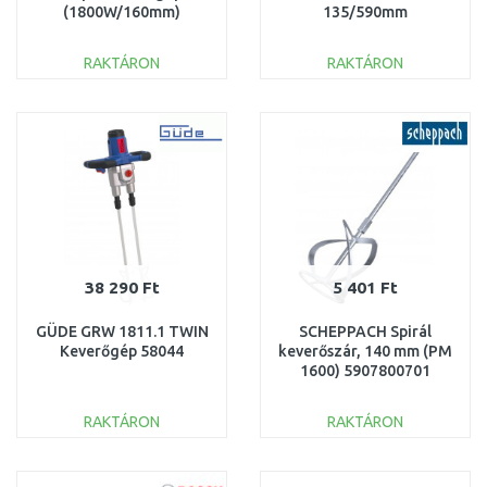
(1800W/160mm)
135/590mm
RAKTÁRON
RAKTÁRON
KOSÁRBA
KOSÁRBA
Összehasonlítás
Összehasonlítás
38 290 Ft
5 401 Ft
GÜDE GRW 1811.1 TWIN
SCHEPPACH Spirál
Keverőgép 58044
keverőszár, 140 mm (PM
1600) 5907800701
RAKTÁRON
RAKTÁRON
KOSÁRBA
KOSÁRBA