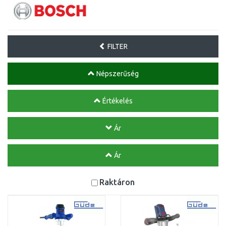
FILTER
Népszerűség
Értékelés
Ár
Ár
Raktáron