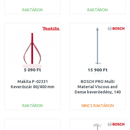
RAKTÁRON
RAKTÁRON
KOSÁRBA
KOSÁRBA
Összehasonlítás
Összehasonlítás
5 090 Ft
15 900 Ft
Makita P-02331
BOSCH PRO Multi
Keverőszár 80/400 mm
Material Viscous and
Dense keverőedény, 140
mm, 25-40 kg
3609201038
RAKTÁRON
NINCS RAKTÁRON
KOSÁRBA
KOSÁRBA
Összehasonlítás
Összehasonlítás