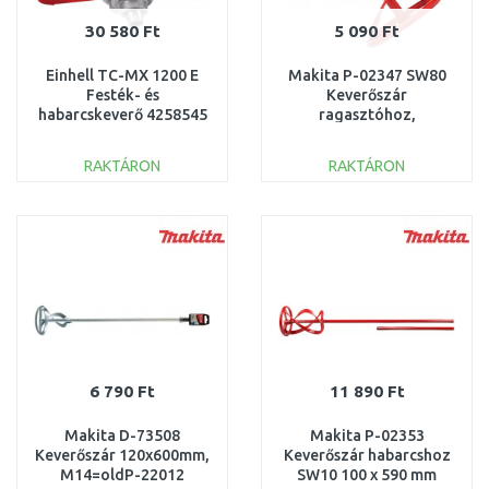
30 580 Ft
5 090 Ft
Einhell TC-MX 1200 E
Makita P-02347 SW80
Festék- és
Keverőszár
habarcskeverő 4258545
ragasztóhoz,
90x400mm
RAKTÁRON
RAKTÁRON
KOSÁRBA
KOSÁRBA
Összehasonlítás
Összehasonlítás
6 790 Ft
11 890 Ft
Makita D-73508
Makita P-02353
Keverőszár 120x600mm,
Keverőszár habarcshoz
M14=oldP-22012
SW10 100 x 590 mm