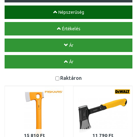
Népszerűség
Értékelés
Ár
Ár
Raktáron
15 810 Ft
11 790 Ft