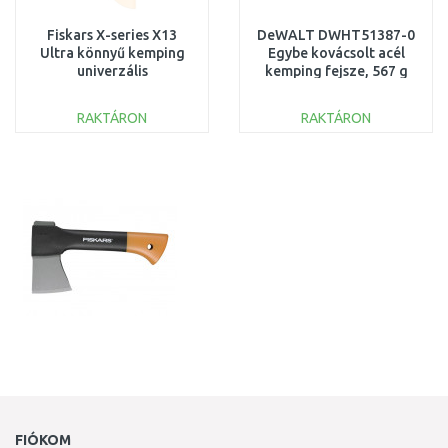
Fiskars X-series X13
DeWALT DWHT51387-0
Ultra könnyű kemping
Egybe kovácsolt acél
univerzális
kemping fejsze, 567 g
fejsze 1069101
RAKTÁRON
RAKTÁRON
KOSÁRBA
KOSÁRBA
Összehasonlítás
Összehasonlítás
FIÓKOM