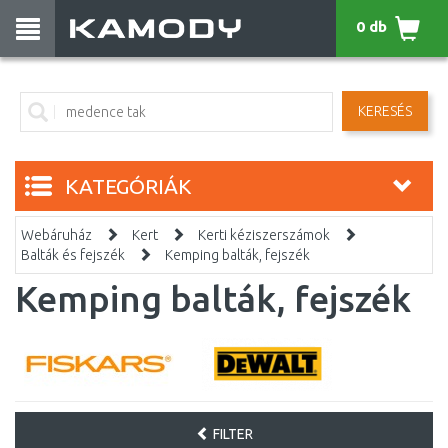
0 db
KERESÉS
KATEGÓRIÁK
Webáruház
Kert
Kerti kéziszerszámok
Balták és fejszék
Kemping balták, fejszék
Kemping balták, fejszék
FILTER