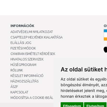
INFORMÁCIÓK
O
ADATVÉDELMI NYILATKOZAT
CSAPTELEP HELYÉNEK KIALAKÍTÁSA
ELÁLLÁSI JOG
FIZETÉSI MÓDOK
GYAKRAN ISMÉTELT KÉRDÉSEK
HIVATALOS SZERVIZEK
Ár
HŰSÉGPROGRAM
Az oldal sütiket 
RÓLUNK
KÉSZLET INFORMÁCIÓ
Az oldal sütiket és egyé
HÁZHOZSZÁLLÍTÁS
böngészési élményét, azz
ÁSZF
hirdetéseket jelenít meg
KAPCSOLAT
honnan érkeztek a látoga
MÓDOSÍTSA A COOKIE-BEÁLLÍTÁSAIMAT
Elfogadom
Elutasítom