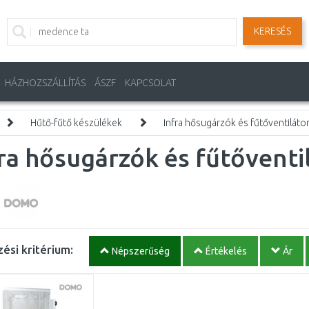
KERESÉS
HÁZHOZSZÁLLÍTÁS
ÁSZF
KAPCSOLAT
Hűtő-fűtő készülékek
Infra hősugárzók és fűtőventiláto
ra hősugárzók és fűtőventi
ési kritérium:
Népszerűség
Értékelés
Ár