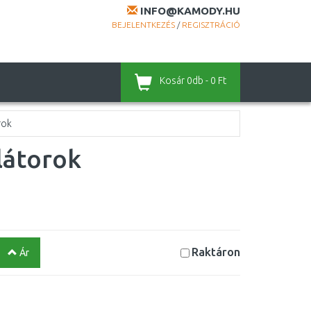
INFO@KAMODY.HU
BEJELENTKEZÉS
/
REGISZTRÁCIÓ
Kosár
0db - 0 Ft
rok
látorok
Raktáron
Ár