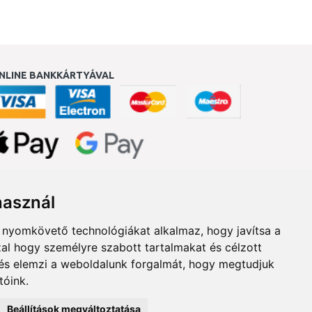
NLINE BANKKÁRTYÁVAL
ukereső.hu
használ
b nyomkövető technológiákat alkalmaz, hogy javítsa a
al hogy személyre szabott tartalmakat és célzott
, és elemzi a weboldalunk forgalmát, hogy megtudjuk
tóink.
Beállítások megváltoztatása