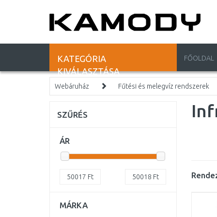
KATEGÓRIA
FŐOLDAL
KIVÁLASZTÁSA
Webáruház
Fűtési és melegvíz rendszerek
Inf
SZŰRÉS
ÁR
Rendez
50017
Ft
50018
Ft
MÁRKA