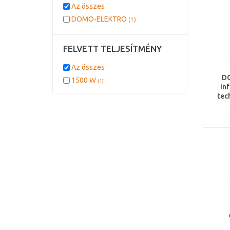
Az összes
DOMO-ELEKTRO
(1)
FELVETT TELJESÍTMÉNY
Az összes
D
1500 W
(1)
in
tec
15