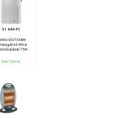
51 644 Ft
OMO DO7354M
frasugárzó Mica
hnológiával 750–
00 W, DO7354M
RAKTÁRON
KOSÁRBA
Összehasonlítás