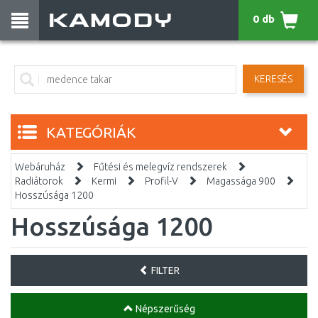
0 db
KERESÉS
KATEGÓRIÁK
Webáruház
Fűtési és melegvíz rendszerek
Radiátorok
Kermi
Profil-V
Magassága 900
Hosszúsága 1200
Hosszúsága 1200
FILTER
Népszerűség