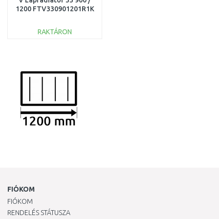
V Lapradiátor 33 900 /
1200 FTV330901201R1K
RAKTÁRON
KOSÁRBA
Összehasonlítás
FIÓKOM
FIÓKOM
RENDELÉS STÁTUSZA