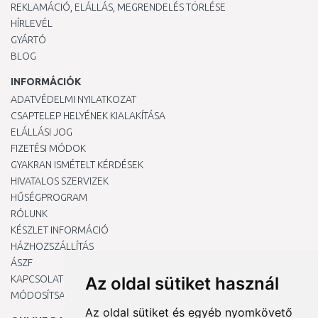
REKLAMÁCIÓ, ELÁLLÁS, MEGRENDELÉS TÖRLÉSE
HÍRLEVÉL
GYÁRTÓ
BLOG
INFORMÁCIÓK
ADATVÉDELMI NYILATKOZAT
CSAPTELEP HELYÉNEK KIALAKÍTÁSA
ELÁLLÁSI JOG
FIZETÉSI MÓDOK
GYAKRAN ISMÉTELT KÉRDÉSEK
HIVATALOS SZERVIZEK
HŰSÉGPROGRAM
RÓLUNK
KÉSZLET INFORMÁCIÓ
HÁZHOZSZÁLLÍTÁS
ÁSZF
KAPCSOLAT
Az oldal sütiket használ
MÓDOSÍTSA A COOKIE-BEÁLLÍTÁSAIMAT
Az oldal sütiket és egyéb nyomkövető