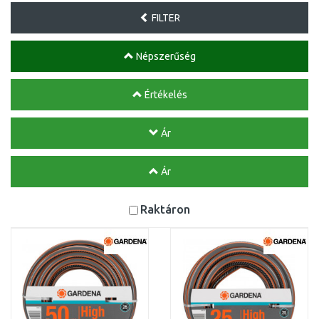
FILTER
Népszerűség
Értékelés
Ár
Ár
Raktáron