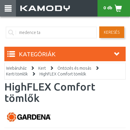
0 db
KERESÉS
KATEGÓRIÁK
Webáruház
Kert
Öntözés és mosás
Kerti tömlők
HighFLEX Comfort tömlők
HighFLEX Comfort
tömlők