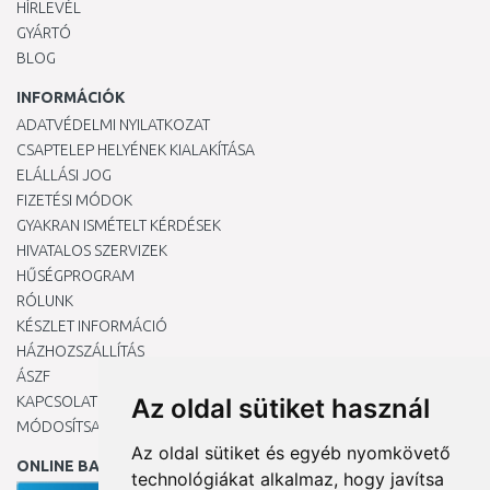
HÍRLEVÉL
GYÁRTÓ
BLOG
INFORMÁCIÓK
ADATVÉDELMI NYILATKOZAT
CSAPTELEP HELYÉNEK KIALAKÍTÁSA
ELÁLLÁSI JOG
FIZETÉSI MÓDOK
GYAKRAN ISMÉTELT KÉRDÉSEK
HIVATALOS SZERVIZEK
HŰSÉGPROGRAM
RÓLUNK
KÉSZLET INFORMÁCIÓ
HÁZHOZSZÁLLÍTÁS
ÁSZF
KAPCSOLAT
Az oldal sütiket használ
MÓDOSÍTSA A COOKIE-BEÁLLÍTÁSAIMAT
Az oldal sütiket és egyéb nyomkövető
ONLINE BANKKÁRTYÁVAL
technológiákat alkalmaz, hogy javítsa