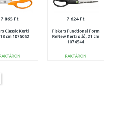
7 865 Ft
7 624 Ft
rs Classic Kerti
Fiskars Functional Form
, 18 cm 1075052
ReNew Kerti olló, 21 cm
1074544
RAKTÁRON
RAKTÁRON
KOSÁRBA
KOSÁRBA
Összehasonlítás
Összehasonlítás