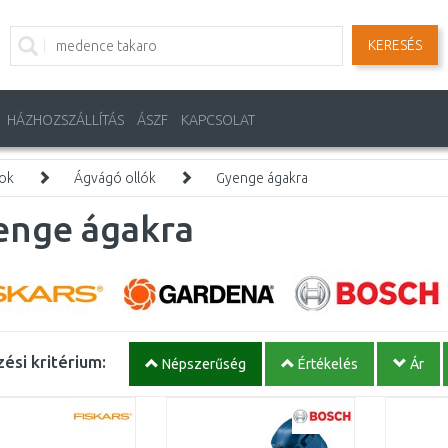
KERESÉS
HÁZHOZSZÁLLÍTÁS
ÁSZF
KAPCSOLAT
mok
Ágvágó ollók
Gyenge ágakra
enge ágakra
ési kritérium:
Népszerűség
Értékelés
Ár