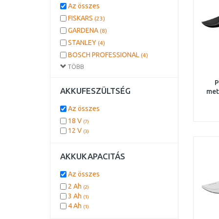
Az összes
FISKARS
(23)
GARDENA
(8)
STANLEY
(4)
BOSCH PROFESSIONAL
(4)
TÖBB
GÜDE
(2)
P
AKKUFESZÜLTSÉG
met
Az összes
18 V
(7)
12 V
(3)
AKKUKAPACITÁS
Az összes
2 Ah
(2)
3 Ah
(1)
4 Ah
(1)