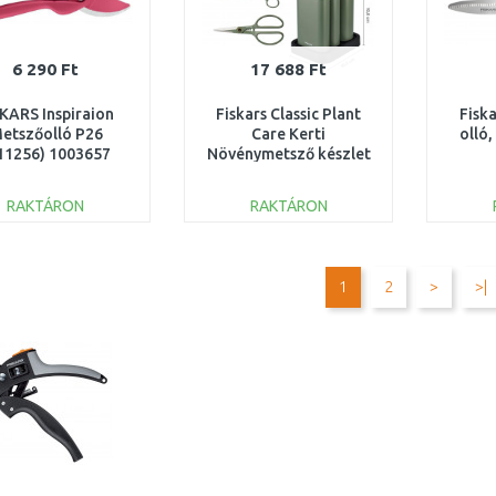
6 290 Ft
17 688 Ft
KARS Inspiraion
Fiskars Classic Plant
Fiska
etszőolló P26
Care Kerti
olló
11256) 1003657
Növénymetsző készlet
tartóval, 3 db 1075317
RAKTÁRON
RAKTÁRON
KOSÁRBA
KOSÁRBA
Összehasonlítás
Összehasonlítás
1
2
>
>|