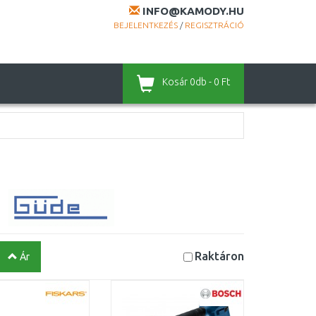
INFO@KAMODY.HU
BEJELENTKEZÉS
/
REGISZTRÁCIÓ
Kosár
0db - 0 Ft
Raktáron
Ár