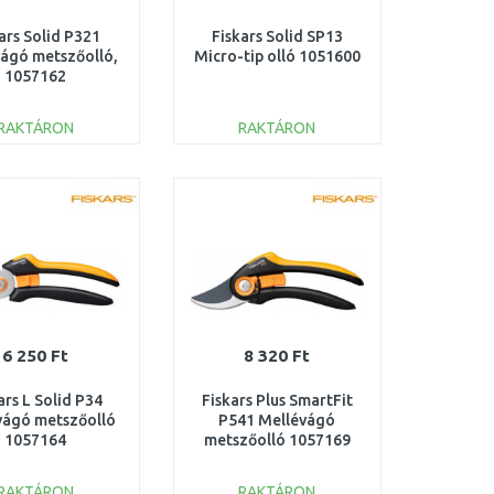
ars Solid P321
Fiskars Solid SP13
ágó metszőolló,
Micro-tip olló 1051600
1057162
RAKTÁRON
RAKTÁRON
KOSÁRBA
KOSÁRBA
Összehasonlítás
Összehasonlítás
6 250 Ft
8 320 Ft
ars L Solid P34
Fiskars Plus SmartFit
vágó metszőolló
P541 Mellévágó
1057164
metszőolló 1057169
RAKTÁRON
RAKTÁRON