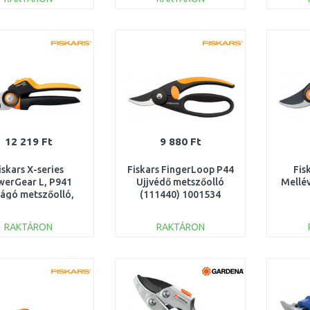
KOSÁRBA
KOSÁRBA
Összehasonlítás
Összehasonlítás
12 219 Ft
9 880 Ft
iskars X-series
Fiskars FingerLoop P44
Fis
werGear L, P941
Ujjvédő metszőolló
Mellé
ágó metszőolló,
(111440) 1001534
2,2cm 1057174
RAKTÁRON
RAKTÁRON
KOSÁRBA
KOSÁRBA
Összehasonlítás
Összehasonlítás