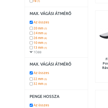
fa
(1)
MAX. VÁGÁSI ÁTMÉRŐ
Az összes
20 mm
(7)
24 mm
(6)
26 mm
(4)
10 mm
(1)
13 mm
(1)
TÖBB
25 mm
(1)
5 mm
(1)
F
Po
MAX. VÁGÁSI ÁTMÉRŐ
Ráv
2
Az összes
22 mm
(5)
32 mm
(3)
PENGE HOSSZA
Az összes