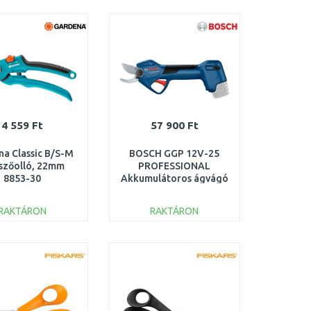
KOSÁRBA
KOSÁRBA
Összehasonlítás
Összehasonlítás
4 559 Ft
57 900 Ft
na Classic B/S-M
BOSCH GGP 12V-25
szőolló, 22mm
PROFESSIONAL
8853-30
Akkumulátoros ágvágó
06008D8101
RAKTÁRON
RAKTÁRON
KOSÁRBA
KOSÁRBA
Összehasonlítás
Összehasonlítás