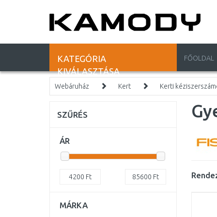
KATEGÓRIA
FŐOLDAL
KIVÁLASZTÁSA
Webáruház
Kert
Kerti kéziszerszá
Gy
SZŰRÉS
ÁR
Rendez
4200
Ft
85600
Ft
MÁRKA