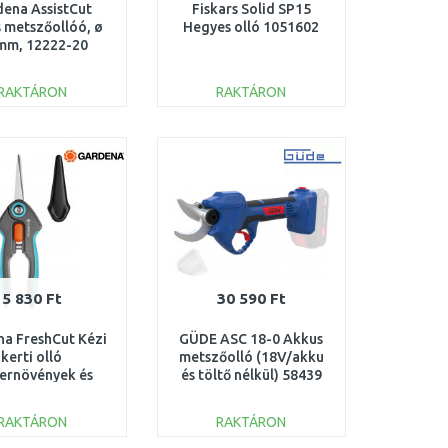
ena AssistCut
Fiskars Solid SP15
 metszőollóó, ø
Hegyes olló 1051602
mm, 12222-20
RAKTÁRON
RAKTÁRON
KOSÁRBA
KOSÁRBA
Összehasonlítás
Összehasonlítás
5 830 Ft
30 590 Ft
a FreshCut Kézi
GÜDE ASC 18-0 Akkus
kerti olló
metszőolló (18V/akku
ernövények és
és töltő nélkül) 58439
gott virágok
akarításához
RAKTÁRON
RAKTÁRON
12212-20