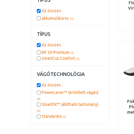
Fi
Vi
Az összes
akkumulátoros
(1)
TÍPUS
Az összes
BP 50 Premium
(1)
SmartCut Comfort
(1)
VÁGÓTECHNOLÓGIA
Az összes
PowerLever™ (erősített vágás)
(2)
Fis
SmartFit™ (állítható tartomány)
Pl
(1)
met
Standardní
(1)