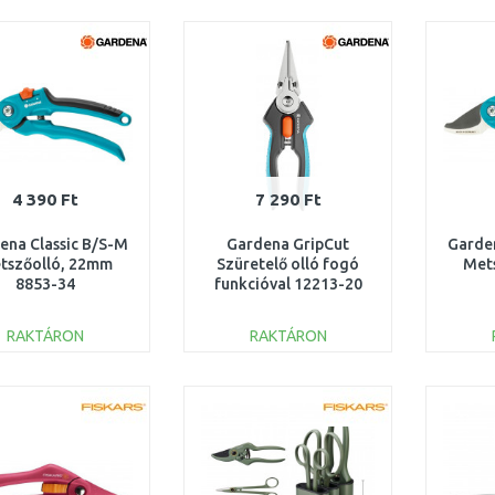
KOSÁRBA
KOSÁRBA
Összehasonlítás
Összehasonlítás
4 390 Ft
7 290 Ft
ena Classic B/S-M
Gardena GripCut
Garde
tszőolló, 22mm
Szüretelő olló fogó
Met
8853-34
funkcióval 12213-20
RAKTÁRON
RAKTÁRON
KOSÁRBA
KOSÁRBA
Összehasonlítás
Összehasonlítás