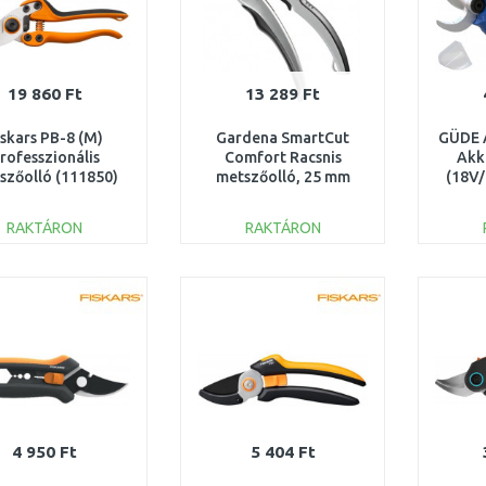
19 860 Ft
13 289 Ft
iskars PB-8 (M)
Gardena SmartCut
GÜDE 
rofesszionális
Comfort Racsnis
Akk
szőolló (111850)
metszőolló, 25 mm
(18V/
1020204
8798-20
RAKTÁRON
RAKTÁRON
KOSÁRBA
KOSÁRBA
Összehasonlítás
Összehasonlítás
4 950 Ft
5 404 Ft