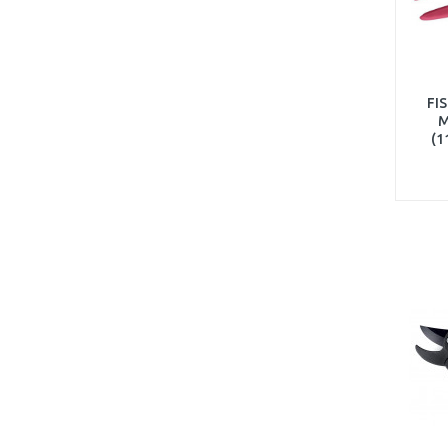
FIS
M
(1