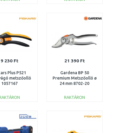
KOSÁRBA
KOSÁRBA
Összehasonlítás
Összehasonlítás
9 230 Ft
21 390 Ft
kars Plus P521
Gardena BP 50
vágó metszőolló
Premium Metszőolló ø
1057167
24 mm 8702-20
RAKTÁRON
RAKTÁRON
KOSÁRBA
KOSÁRBA
Összehasonlítás
Összehasonlítás