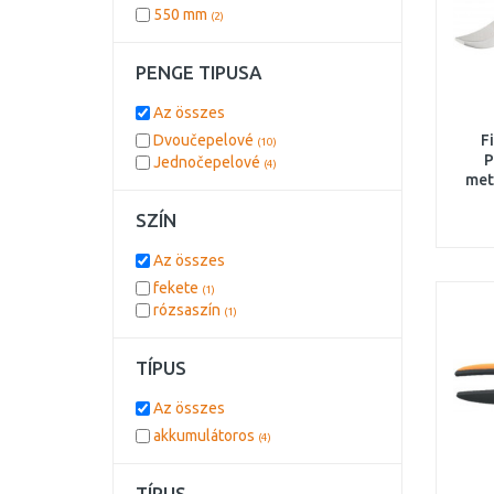
550 mm
(2)
PENGE TIPUSA
Az összes
Dvoučepelové
F
(10)
P
Jednočepelové
(4)
met
SZÍN
Az összes
fekete
(1)
rózsaszín
(1)
TÍPUS
Az összes
akkumulátoros
(4)
TÍPUS