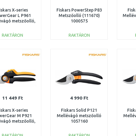
iskars X-series
Fiskars PowerStep P83
Fisk
werGear L P961
Metszőolló (111670)
Mellév
évágó metszőolló,
1000575
2,2cm 1057175
RAKTÁRON
RAKTÁRON
KOSÁRBA
KOSÁRBA
Összehasonlítás
Összehasonlítás
11 449 Ft
4 990 Ft
iskars X-series
Fiskars Solid P121
Fisk
werGear M P921
Mellévágó metszőolló
Mellé
évágó metszőolló,
1057160
0,1cm 1057173
RAKTÁRON
RAKTÁRON