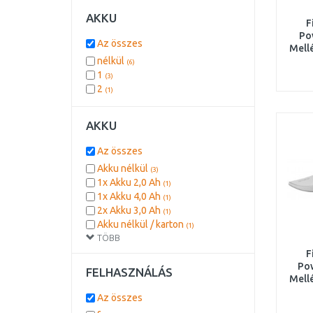
AKKU
F
Po
Az összes
Mell
nélkül
2
(6)
1
(3)
2
(1)
AKKU
Az összes
Akku nélkül
(3)
1x Akku 2,0 Ah
(1)
1x Akku 4,0 Ah
(1)
2x Akku 3,0 Ah
(1)
Akku nélkül / karton
(1)
TÖBB
F
Po
FELHASZNÁLÁS
Mell
2
Az összes