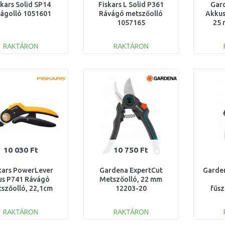
skars Solid SP14
Fiskars L Solid P361
Gard
rágolló 1051601
Rávágó metszőolló
Akkus
1057165
25 
RAKTÁRON
RAKTÁRON
KOSÁRBA
KOSÁRBA
Összehasonlítás
Összehasonlítás
10 030 Ft
10 750 Ft
kars PowerLever
Gardena ExpertCut
Garden
us P741 Rávágó
Metszőolló, 22 mm
szőolló, 22,1cm
12203-20
fűsz
1057171
vá
bet
RAKTÁRON
RAKTÁRON