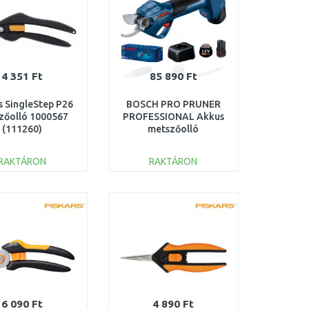
4 351 Ft
85 890 Ft
s SingleStep P26
BOSCH PRO PRUNER
zőolló 1000567
PROFESSIONAL Akkus
(111260)
metszőolló
12V/2x3,0Ah)
06019K1021
RAKTÁRON
RAKTÁRON
KOSÁRBA
KOSÁRBA
Összehasonlítás
Összehasonlítás
6 090 Ft
4 890 Ft