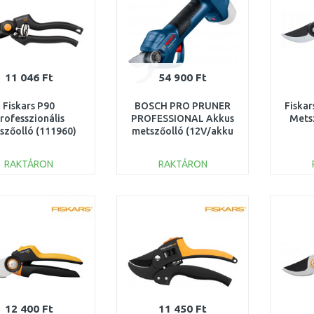
11 046 Ft
54 900 Ft
Fiskars P90
BOSCH PRO PRUNER
Fiskar
rofesszionális
PROFESSIONAL Akkus
Mets
szőolló (111960)
metszőolló (12V/akku
1001530
és töltő nélkül)
06019K1020
RAKTÁRON
RAKTÁRON
KOSÁRBA
KOSÁRBA
Összehasonlítás
Összehasonlítás
12 400 Ft
11 450 Ft