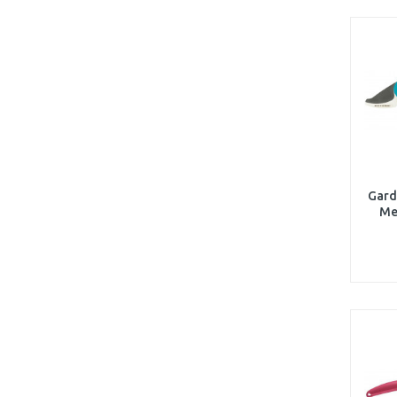
Gard
Me