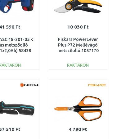
41 590 Ft
10 030 Ft
ASC 18-201-05 K
Fiskars PowerLever
us metszőolló
Plus P72 Mellévágó
1x2,0Ah) 58438
metszőolló 1057170
RAKTÁRON
RAKTÁRON
KOSÁRBA
KOSÁRBA
Összehasonlítás
Összehasonlítás
37 510 Ft
4 790 Ft