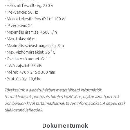
• Hálózati feszültség: 230 V
• Frekvencia: 50 Hz
• Motor teljesítmény (P:1): 1100 W
• IP védelem: X4
• Maximális áramlás: 4600 l / h
• Max. tolás: 46 m
• Maximális szívási magasság: 8 m
• Max. vízhőmérséklet: 35 ° C
• Csatlakozó menet IG: 1 "
• LWA zajszint: 83 dB
• Méret: 470 x 215 x 300 mm
• Bruttó súly: 10,6 kg
Törekszünk a webáruházban megtalálható információk,
termékleírások pontos és hiteles közlésére, olykor azonban ezek
önhibánkon kívül tartalmazhatnak téves információkat. A képek csak
tájékoztató jellegűek.
Dokumentumok