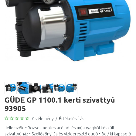
GÜDE GP 1100.1 kerti szivattyú
93905
0 vélemény
/
Értékelés írása
Jellemzők: • Rozsdamentes acélból és műanyagból készült
szivattyúház • Szellőzőnyílás és vízleeresztő dugó • Be / ki kapcsoló