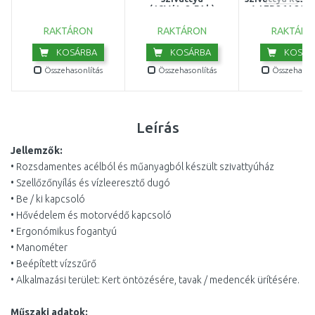
(18V/1x2,5Ah)
W EP26A200
06008C4202
RAKTÁRON
RAKTÁRON
RAKTÁRO
KOSÁRBA
KOSÁRBA
KOSÁR
Összehasonlítás
Összehasonlítás
Összehasonl
Leírás
Jellemzők:
• Rozsdamentes acélból és műanyagból készült szivattyúház
• Szellőzőnyílás és vízleeresztő dugó
• Be / ki kapcsoló
• Hővédelem és motorvédő kapcsoló
• Ergonómikus fogantyú
• Manométer
• Beépített vízszűrő
• Alkalmazási terület: Kert öntözésére, tavak / medencék ürítésére.
Műszaki adatok: