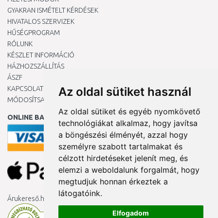
GYAKRAN ISMÉTELT KÉRDÉSEK
HIVATALOS SZERVIZEK
HŰSÉGPROGRAM
RÓLUNK
KÉSZLET INFORMÁCIÓ
HÁZHOZSZÁLLÍTÁS
ÁSZF
KAPCSOLAT
Az oldal sütiket használ
MÓDOSÍTSA A COOKIE-BEÁLLÍTÁSAIMAT
Az oldal sütiket és egyéb nyomkövető
ONLINE BANKKÁRTYÁVAL
technológiákat alkalmaz, hogy javítsa
a böngészési élményét, azzal hogy
személyre szabott tartalmakat és
célzott hirdetéseket jelenít meg, és
elemzi a weboldalunk forgalmát, hogy
megtudjuk honnan érkeztek a
látogatóink.
Árukereső.hu
Elfogadom