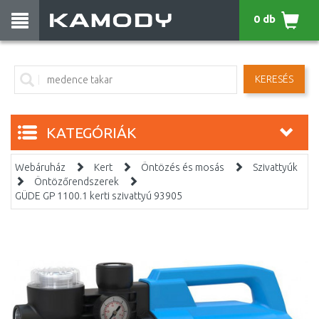
0 db
KERESÉS
KATEGÓRIÁK
Webáruház
Kert
Öntözés és mosás
Szivattyúk
Öntözőrendszerek
GÜDE GP 1100.1 kerti szivattyú 93905