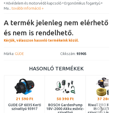
• Hővédelem és motorvédő kapcsoló • Ergonómikus fogantyú •
Ma...
további információ »
A termék jelenleg nem elérhető
és nem is rendelhető.
Kérjük, válasszon hasonló termékeink közül.
Márka:
GÜDE
Cikkszám:
93905
HASONLÓ TERMÉKEK
21 590 Ft
50 390 Ft
37 286 F
GÜDE GP 6035 Kerti
BOSCH GardenPump
Riwall PRO RE
szivattyú 93917
18V-2000 Akku esővíz-
INOX SET K
szivattyú
szivattyú készl