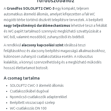
fürdőszobához
A
Grundfos SOLOLIFT2 CWC-3
egy kompakt, teljesen
automatikus átemelő állomás, amelyet kifejezetten a fali WC
mögötti térbe történő diszkrét telepítésre terveztek. A beépített
nagy teljesítményű darálómechanizmus
lehetővé teszi a fekáliát
és WC-papírt tartalmazó szennyvíz megbízható szivattyúzását a
WC-ből, valamint mosdóból, zuhanyzóból és bidéből.
A rendkívül
alacsony kapcsolási szint
ideálissá teszi
felújításokhoz és alacsony beépítési magasságú alkalmazásokhoz,
különösen zuhanyzó csatlakoztatása esetén. A robusztus
kialakítás, a könnyű szervizelhetőség és a megbízható működés
hosszú élettartamot biztosít.
A csomag tartalma
SOLOLIFT2 CWC-3 átemelő állomás
Csatlakozókábel dugóval
Nyomócső-csatlakozók adapterekkel
Beépített visszacsapó szelep
WC-csatlakozás DN 100