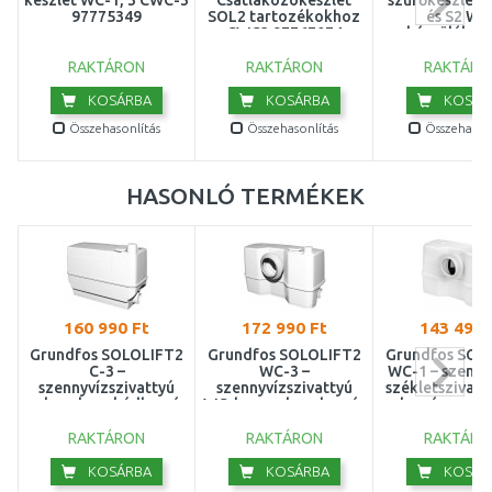
készlet WC-1, 3 CWC-3
Csatlakozókészlet
szűrőkészlet 
97775349
SOL2 tartozékokhoz
és S2 WC
CWC3 97767074
készülékek
9777537
RAKTÁRON
RAKTÁRON
RAKTÁRO
KOSÁRBA
KOSÁRBA
KOSÁR
Összehasonlítás
Összehasonlítás
Összehasonl
HASONLÓ TERMÉKEK
160 990 Ft
172 990 Ft
143 490 
Grundfos SOLOLIFT2
Grundfos SOLOLIFT2
Grundfos SOL
C-3 –
WC-3 –
WC-1 – szennyv
szennyvízszivattyú
szennyvízszivattyú
székletszivat
zuhanyhoz, kádhoz és
WC-hez, zuhanyhoz és
hez és mosd
mosógéphez
mosdóhoz 97775315
9777531
97775317
RAKTÁRON
RAKTÁRON
RAKTÁRO
KOSÁRBA
KOSÁRBA
KOSÁR