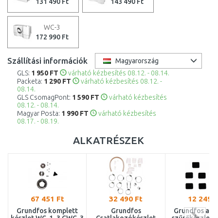
131 490 Ft
143 490 Ft
WC-3
172 990 Ft
Szállítási információk
Magyarország
GLS:
1 950 FT
várható kézbesítés 08.12. - 08.14.
Packeta:
1 290 FT
várható kézbesítés 08.12. -
08.14.
GLS CsomagPont:
1 590 FT
várható kézbesítés
08.12. - 08.14.
Magyar Posta:
1 990 FT
várható kézbesítés
08.17. - 08.19.
ALKATRÉSZEK
67 451 Ft
32 490 Ft
12 249 F
Grundfos komplett
Grundfos
Grundfos akt