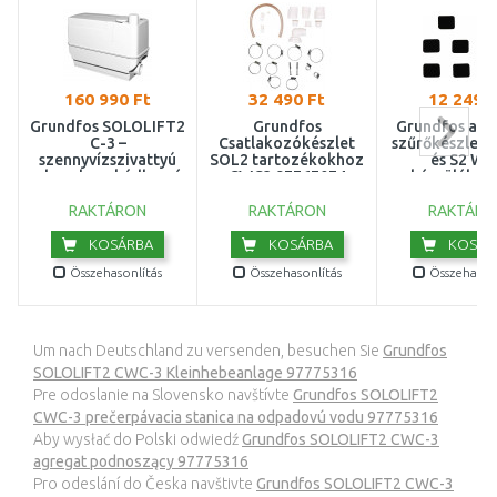
160 990 Ft
32 490 Ft
12 249 F
Grundfos SOLOLIFT2
Grundfos
Grundfos akt
C-3 –
Csatlakozókészlet
szűrőkészlet 
szennyvízszivattyú
SOL2 tartozékokhoz
és S2 WC
zuhanyhoz, kádhoz és
CWC3 97767074
készülékek
mosógéphez
9777537
97775317
RAKTÁRON
RAKTÁRON
RAKTÁRO
KOSÁRBA
KOSÁRBA
KOSÁR
Összehasonlítás
Összehasonlítás
Összehasonl
Um nach Deutschland zu versenden, besuchen Sie
Grundfos
SOLOLIFT2 CWC-3 Kleinhebeanlage 97775316
Pre odoslanie na Slovensko navštívte
Grundfos SOLOLIFT2
CWC-3 prečerpávacia stanica na odpadovú vodu 97775316
Aby wysłać do Polski odwiedź
Grundfos SOLOLIFT2 CWC-3
agregat podnoszący 97775316
Pro odeslání do Česka navštivte
Grundfos SOLOLIFT2 CWC-3