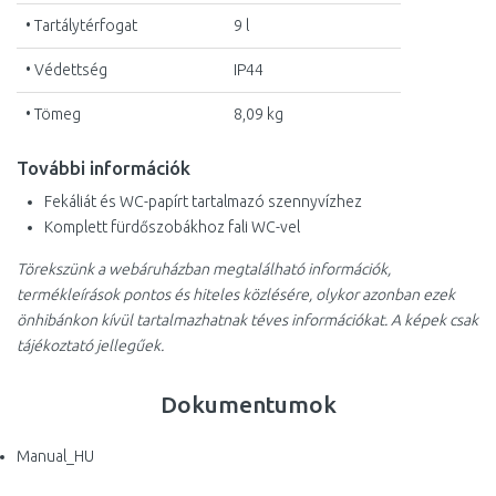
• Tartálytérfogat
9 l
• Védettség
IP44
• Tömeg
8,09 kg
További információk
Fekáliát és WC-papírt tartalmazó szennyvízhez
Komplett fürdőszobákhoz fali WC-vel
Törekszünk a webáruházban megtalálható információk,
termékleírások pontos és hiteles közlésére, olykor azonban ezek
önhibánkon kívül tartalmazhatnak téves információkat. A képek csak
tájékoztató jellegűek.
Dokumentumok
Manual_HU