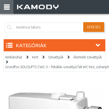
KERESÉS
KATEGÓRIÁK
Webáruház
Kert
Szivattyúk
Átemelő szivattyúk
Grundfos SOLOLIFT2 CWC-3 – fekáliás szivattyú fali WC-hez, zuha