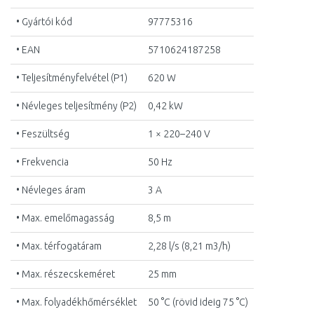
• Gyártói kód
97775316
• EAN
5710624187258
• Teljesítményfelvétel (P1)
620 W
• Névleges teljesítmény (P2)
0,42 kW
• Feszültség
1 × 220–240 V
• Frekvencia
50 Hz
• Névleges áram
3 A
• Max. emelőmagasság
8,5 m
• Max. térfogatáram
2,28 l/s (8,21 m3/h)
• Max. részecskeméret
25 mm
• Max. folyadékhőmérséklet
50 °C (rövid ideig 75 °C)