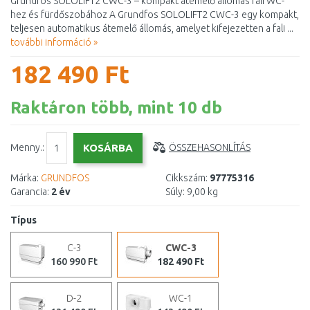
Grundfos SOLOLIFT2 CWC-3 – kompakt átemelő állomás fali WC-
hez és fürdőszobához A Grundfos SOLOLIFT2 CWC-3 egy kompakt,
teljesen automatikus átemelő állomás, amelyet kifejezetten a fali ...
további információ »
182 490 Ft
Raktáron több, mint 10 db
Menny.:
ÖSSZEHASONLÍTÁS
Márka:
GRUNDFOS
Cikkszám:
97775316
Garancia:
2 év
Súly:
9,00 kg
Típus
C-3
CWC-3
160 990 Ft
182 490 Ft
D-2
WC-1