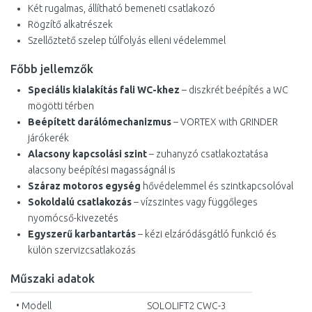
Két rugalmas, állítható bemeneti csatlakozó
Rögzítő alkatrészek
Szellőztető szelep túlfolyás elleni védelemmel
Főbb jellemzők
Speciális kialakítás fali WC-khez
– diszkrét beépítés a WC
mögötti térben
Beépített darálómechanizmus
– VORTEX with GRINDER
járókerék
Alacsony kapcsolási szint
– zuhanyzó csatlakoztatása
alacsony beépítési magasságnál is
Száraz motoros egység
hővédelemmel és szintkapcsolóval
Sokoldalú csatlakozás
– vízszintes vagy függőleges
nyomócső-kivezetés
Egyszerű karbantartás
– kézi elzáródásgátló funkció és
külön szervizcsatlakozás
Műszaki adatok
• Modell
SOLOLIFT2 CWC-3