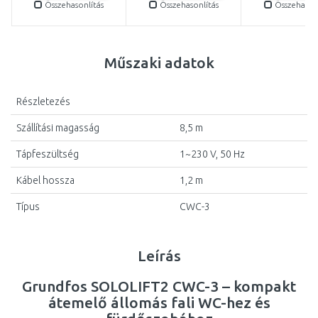
Összehasonlítás
Összehasonlítás
Összehasonl
Műszaki adatok
Részletezés
Szállítási magasság
8,5 m
Tápfeszültség
1~230 V, 50 Hz
Kábel hossza
1,2 m
Típus
CWC-3
Leírás
Grundfos SOLOLIFT2 CWC-3 – kompakt
átemelő állomás fali WC-hez és