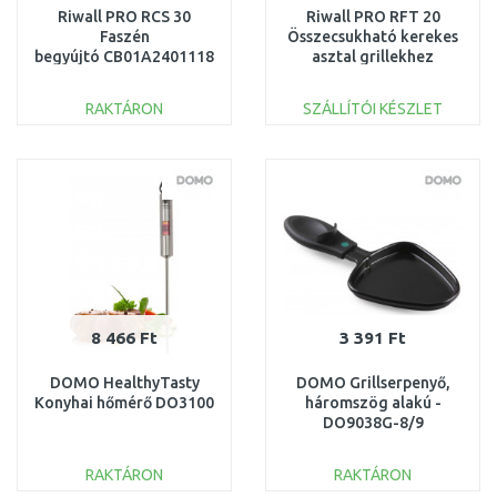
Riwall PRO RCS 30
Riwall PRO RFT 20
Faszén
Összecsukható kerekes
begyújtó CB01A2401118B
asztal grillekhez
GB01A2501126B
RAKTÁRON
SZÁLLÍTÓI KÉSZLET
KOSÁRBA
KOSÁRBA
Összehasonlítás
Összehasonlítás
8 466 Ft
3 391 Ft
DOMO HealthyTasty
DOMO Grillserpenyő,
Konyhai hőmérő DO3100
háromszög alakú -
DO9038G-8/9
RAKTÁRON
RAKTÁRON