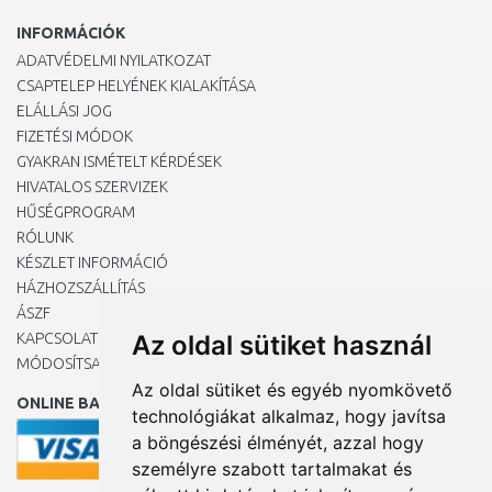
INFORMÁCIÓK
ADATVÉDELMI NYILATKOZAT
CSAPTELEP HELYÉNEK KIALAKÍTÁSA
ELÁLLÁSI JOG
FIZETÉSI MÓDOK
GYAKRAN ISMÉTELT KÉRDÉSEK
HIVATALOS SZERVIZEK
HŰSÉGPROGRAM
RÓLUNK
KÉSZLET INFORMÁCIÓ
HÁZHOZSZÁLLÍTÁS
ÁSZF
KAPCSOLAT
Az oldal sütiket használ
MÓDOSÍTSA A COOKIE-BEÁLLÍTÁSAIMAT
Az oldal sütiket és egyéb nyomkövető
ONLINE BANKKÁRTYÁVAL
technológiákat alkalmaz, hogy javítsa
a böngészési élményét, azzal hogy
személyre szabott tartalmakat és