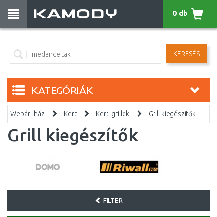
0 db
KERESÉS
KATEGÓRIÁK
Webáruház
Kert
Kerti grillek
Grill kiegészítők
Grill kiegészítők
FILTER