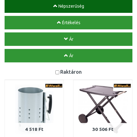
Népszerűség
Értékelés
Ár
Ár
Raktáron
4 518 Ft
30 506 Ft