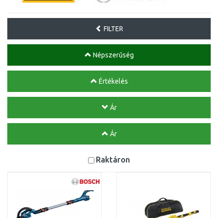
FILTER
Népszerűség
Értékelés
Ár
Ár
Raktáron