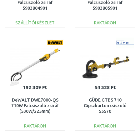
Falcsiszoló zsiráf
Falcsiszoló zsiráf
5903804901
5903805901
SZÁLLÍTÓI KÉSZLET
RAKTÁRON
KOSÁRBA
KOSÁRBA
Összehasonlítás
Összehasonlítás
192 309 Ft
54 328 Ft
DeWALT DWE7800-QS
GÜDE GTBS 710
710W Falcsiszoló zsiráf
Gipszkarton csiszoló
(530W/225mm)
55570
RAKTÁRON
RAKTÁRON
KOSÁRBA
KOSÁRBA