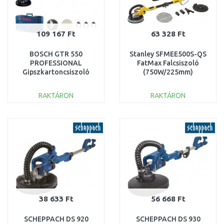
109 167 Ft
63 328 Ft
BOSCH GTR 550
Stanley SFMEE500S-QS
PROFESSIONAL
FatMax Falcsiszoló
Gipszkartoncsiszoló
(750W/225mm)
06017D4020
RAKTÁRON
RAKTÁRON
KOSÁRBA
KOSÁRBA
Összehasonlítás
Összehasonlítás
38 633 Ft
56 668 Ft
SCHEPPACH DS 920
SCHEPPACH DS 930