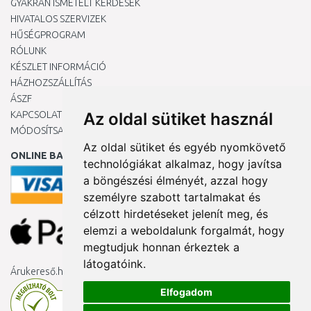
GYAKRAN ISMÉTELT KÉRDÉSEK
HIVATALOS SZERVIZEK
HŰSÉGPROGRAM
RÓLUNK
KÉSZLET INFORMÁCIÓ
HÁZHOZSZÁLLÍTÁS
ÁSZF
KAPCSOLAT
Az oldal sütiket használ
MÓDOSÍTSA A COOKIE-BEÁLLÍTÁSAIMAT
Az oldal sütiket és egyéb nyomkövető
ONLINE BANKKÁRTYÁVAL
technológiákat alkalmaz, hogy javítsa
a böngészési élményét, azzal hogy
személyre szabott tartalmakat és
célzott hirdetéseket jelenít meg, és
elemzi a weboldalunk forgalmát, hogy
megtudjuk honnan érkeztek a
látogatóink.
Árukereső.hu
Elfogadom