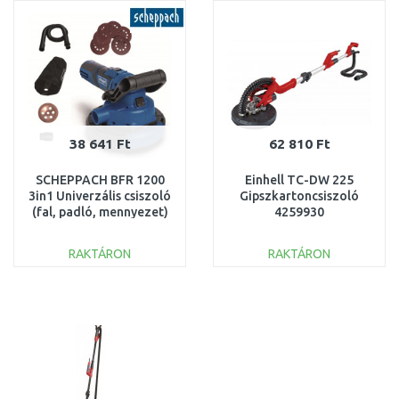
Összehasonlítás
Összehasonlítás
38 641 Ft
62 810 Ft
SCHEPPACH BFR 1200
Einhell TC-DW 225
3in1 Univerzális csiszoló
Gipszkartoncsiszoló
(fal, padló, mennyezet)
4259930
5903825901
RAKTÁRON
RAKTÁRON
KOSÁRBA
KOSÁRBA
Összehasonlítás
Összehasonlítás