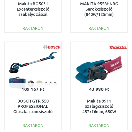
Makita BO5031
MAKITA 9558HNRG
Excentercsiszoló
Sarokcsiszoló
szabályozással
(840W/125mm)
(300W/125mm)
RAKTÁRON
RAKTÁRON
KOSÁRBA
KOSÁRBA
Összehasonlítás
Összehasonlítás
109 167 Ft
43 980 Ft
BOSCH GTR 550
Makita 9911
PROFESSIONAL
Szalagcsiszoló
Gipszkartoncsiszoló
457x76mm, 650W
06017D4020
RAKTÁRON
RAKTÁRON