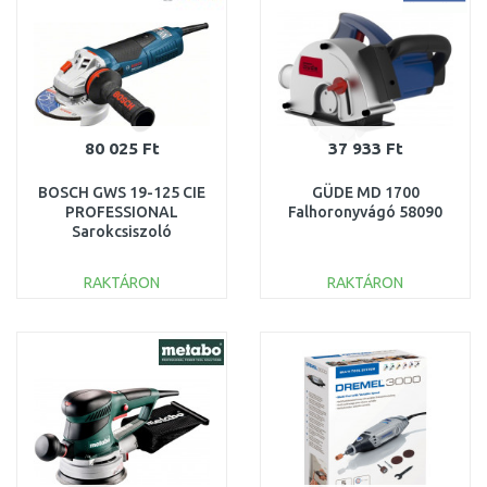
80 025 Ft
37 933 Ft
BOSCH GWS 19-125 CIE
GÜDE MD 1700
PROFESSIONAL
Falhoronyvágó 58090
Sarokcsiszoló
060179P002
RAKTÁRON
RAKTÁRON
KOSÁRBA
KOSÁRBA
Összehasonlítás
Összehasonlítás