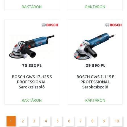
RAKTÁRON
RAKTÁRON
KOSÁRBA
KOSÁRBA
Összehasonlítás
Összehasonlítás
75 852 Ft
29 890 Ft
BOSCH GWS 17-125 S
BOSCH GWS 7-115 E
PROFESSIONAL
PROFESSIONAL
Sarokcsiszoló
Sarokcsiszoló
06017D0300
601388203
RAKTÁRON
RAKTÁRON
KOSÁRBA
KOSÁRBA
Összehasonlítás
Összehasonlítás
1
2
3
4
5
6
7
8
9
10