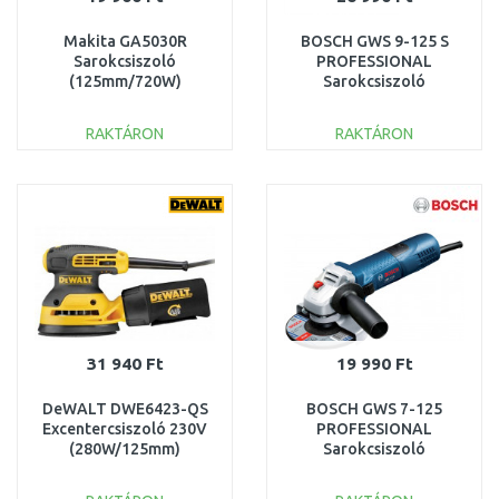
Makita GA5030R
BOSCH GWS 9-125 S
Sarokcsiszoló
PROFESSIONAL
(125mm/720W)
Sarokcsiszoló
0601396102
RAKTÁRON
RAKTÁRON
KOSÁRBA
KOSÁRBA
Összehasonlítás
Összehasonlítás
31 940 Ft
19 990 Ft
DeWALT DWE6423-QS
BOSCH GWS 7-125
Excentercsiszoló 230V
PROFESSIONAL
(280W/125mm)
Sarokcsiszoló
0601388108