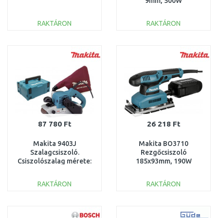
9mm, 500W
RAKTÁRON
RAKTÁRON
KOSÁRBA
KOSÁRBA
Összehasonlítás
Összehasonlítás
87 780 Ft
26 218 Ft
Makita 9403J
Makita BO3710
Szalagcsiszoló.
Rezgőcsiszoló
Csiszolószalag mérete:
185x93mm, 190W
100x610mm/
Teljesítmény: 1200W,
RAKTÁRON
RAKTÁRON
Makpac
KOSÁRBA
KOSÁRBA
Összehasonlítás
Összehasonlítás