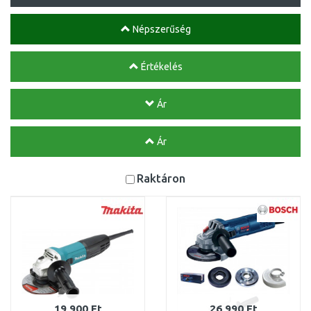
Népszerűség
Értékelés
Ár
Ár
Raktáron
19 900 Ft
26 990 Ft