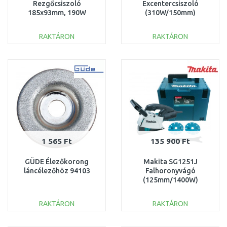
Rezgőcsiszoló
Excentercsiszoló
185x93mm, 190W
(310W/150mm)
600444000
RAKTÁRON
RAKTÁRON
KOSÁRBA
KOSÁRBA
Összehasonlítás
Összehasonlítás
1 565 Ft
135 900 Ft
GÜDE Élezőkorong
Makita SG1251J
láncélezőhöz 94103
Falhoronyvágó
(125mm/1400W)
Makpac
RAKTÁRON
RAKTÁRON
KOSÁRBA
KOSÁRBA