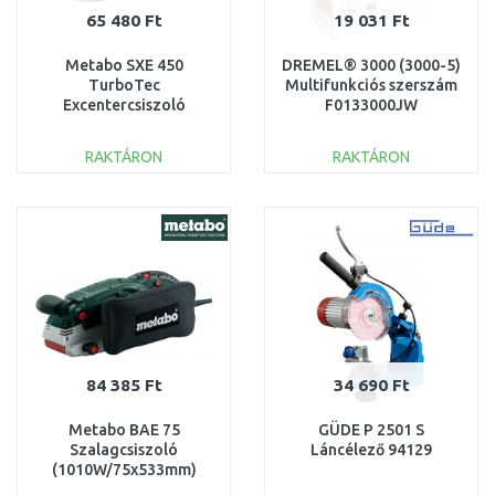
65 480 Ft
19 031 Ft
Metabo SXE 450
DREMEL® 3000 (3000-5)
TurboTec
Multifunkciós szerszám
Excentercsiszoló
F0133000JW
(350W/150mm)
600129000
RAKTÁRON
RAKTÁRON
KOSÁRBA
KOSÁRBA
Összehasonlítás
Összehasonlítás
84 385 Ft
34 690 Ft
Metabo BAE 75
GÜDE P 2501 S
Szalagcsiszoló
Láncélező 94129
(1010W/75x533mm)
600375000