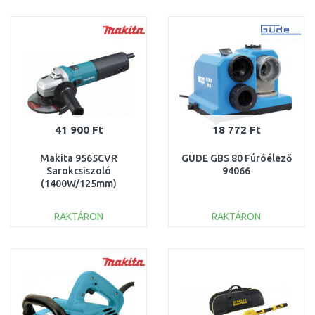
KOSÁRBA
KOSÁRBA
Összehasonlítás
Összehasonlítás
41 900 Ft
18 772 Ft
Makita 9565CVR
GÜDE GBS 80 Fúróélező
Sarokcsiszoló
94066
(1400W/125mm)
RAKTÁRON
RAKTÁRON
KOSÁRBA
KOSÁRBA
Összehasonlítás
Összehasonlítás