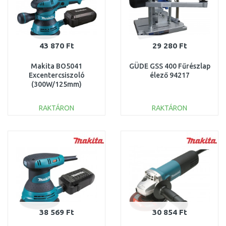
43 870 Ft
29 280 Ft
Makita BO5041
GÜDE GSS 400 Fűrészlap
Excentercsiszoló
élező 94217
(300W/125mm)
RAKTÁRON
RAKTÁRON
KOSÁRBA
KOSÁRBA
Összehasonlítás
Összehasonlítás
38 569 Ft
30 854 Ft