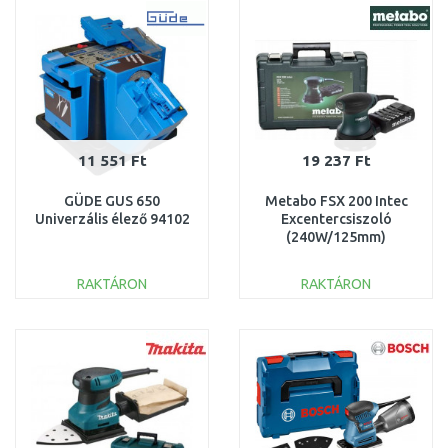
Összehasonlítás
Összehasonlítás
11 551 Ft
19 237 Ft
GÜDE GUS 650
Metabo FSX 200 Intec
Univerzális élező 94102
Excentercsiszoló
(240W/125mm)
609225500
RAKTÁRON
RAKTÁRON
KOSÁRBA
KOSÁRBA
Összehasonlítás
Összehasonlítás