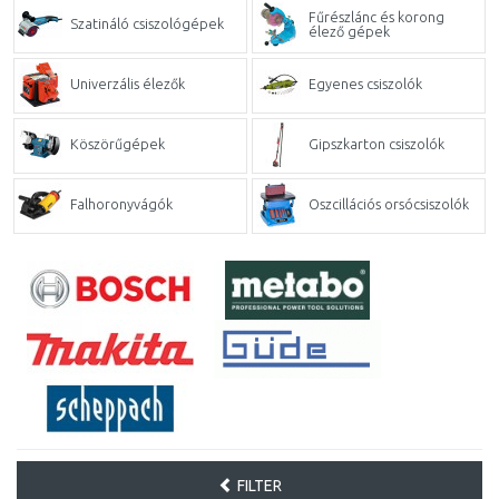
Fűrészlánc és korong
Szatináló csiszológépek
élező gépek
Univerzális élezők
Egyenes csiszolók
Köszörűgépek
Gipszkarton csiszolók
Falhoronyvágók
Oszcillációs orsócsiszolók
FILTER