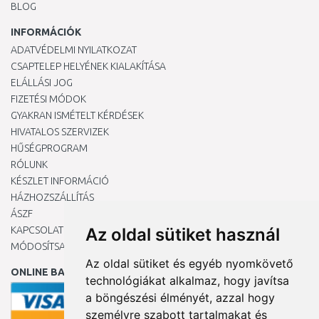
BLOG
INFORMÁCIÓK
ADATVÉDELMI NYILATKOZAT
CSAPTELEP HELYÉNEK KIALAKÍTÁSA
ELÁLLÁSI JOG
FIZETÉSI MÓDOK
GYAKRAN ISMÉTELT KÉRDÉSEK
HIVATALOS SZERVIZEK
HŰSÉGPROGRAM
RÓLUNK
KÉSZLET INFORMÁCIÓ
HÁZHOZSZÁLLÍTÁS
ÁSZF
KAPCSOLAT
Az oldal sütiket használ
MÓDOSÍTSA A COOKIE-BEÁLLÍTÁSAIMAT
Az oldal sütiket és egyéb nyomkövető
ONLINE BANKKÁRTYÁVAL
technológiákat alkalmaz, hogy javítsa
a böngészési élményét, azzal hogy
személyre szabott tartalmakat és