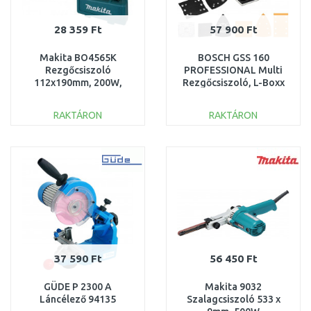
28 359 Ft
57 900 Ft
Makita BO4565K
BOSCH GSS 160
Rezgőcsiszoló
PROFESSIONAL Multi
112x190mm, 200W,
Rezgőcsiszoló, L-Boxx
koffer
06012A2300
RAKTÁRON
RAKTÁRON
KOSÁRBA
KOSÁRBA
Összehasonlítás
Összehasonlítás
37 590 Ft
56 450 Ft
GÜDE P 2300 A
Makita 9032
Láncélező 94135
Szalagcsiszoló 533 x