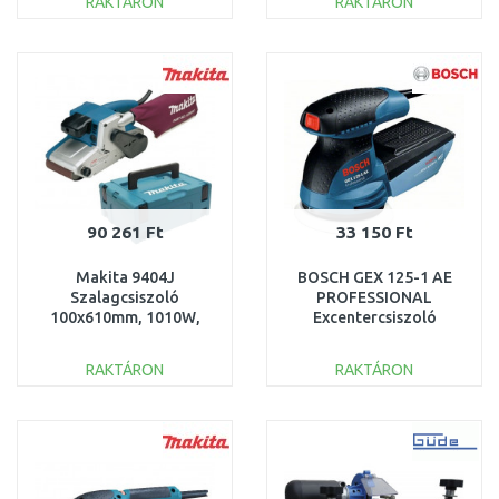
RAKTÁRON
RAKTÁRON
KOSÁRBA
KOSÁRBA
Összehasonlítás
Összehasonlítás
90 261 Ft
33 150 Ft
Makita 9404J
BOSCH GEX 125-1 AE
Szalagcsiszoló
PROFESSIONAL
100x610mm, 1010W,
Excentercsiszoló
Makpac
0601387500
RAKTÁRON
RAKTÁRON
KOSÁRBA
KOSÁRBA
Összehasonlítás
Összehasonlítás