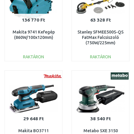
136 770 Ft
63 328 Ft
Makita 9741 Kefegép
Stanley SFMEE500S-QS
(860W/100x120mm)
FatMax Falcsiszoló
(750W/225mm)
RAKTÁRON
RAKTÁRON
KOSÁRBA
KOSÁRBA
Összehasonlítás
Összehasonlítás
29 648 Ft
38 540 Ft
Makita BO3711
Metabo SXE 3150