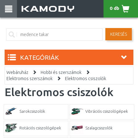
0 db
KERESÉS
KATEGÓRIÁK
Webáruház
Hobbi és szerszámok
Elektromos szerszámok
Elektromos csiszolók
Elektromos csiszolók
Sarokcsiszolók
Vibrációs csiszológépek
Rotációs csiszológépek
Szalagcsiszolók