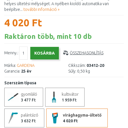
helyes ültetési mélységet. A nyélben kioldó automatika van
beépítve...
további információ »
4 020 Ft
Raktáron több, mint 10 db
Menny.:
ÖSSZEHASONLÍTÁS
Márka:
GARDENA
Cikkszám:
03412-20
Garancia:
25 év
Súly:
0,50 kg
Szerszám típusa
gyomláló
kultivátor
3 477 Ft
1 959 Ft
palántázó
virághagyma-ültető
3 632 Ft
4 020 Ft