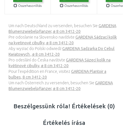
Összehasonlítás
Összehasonlítás
Összehasonl
Um nach Deutschland zu versenden, besuchen Sie
GARDENA
Blumenzwiebelpflanzer, ø 8 cm 3412-20
Pre odoslanie na Slovensko navštívte
GARDENA Sádzací kolík
na kvetinové cibuľky, ø 8 cm 3412-20
Aby wysłać do Polski odwiedź
GARDENA Sadzarka Do Cebul
Kwiatowych , ø 8 cm 3412-20
Pro odeslání do Česka navštivte
GARDENA Sázecí kolík na
květinové cibulky, ø 8 cm 3412-20
Pour l’expédition en France, visitez
GARDENA Plantoir a
bulbes, 8 cm 3412-20
Um nach Österreich zu versenden, besuchen Sie
GARDENA
Blumenzwiebelpflanzer, ø 8 cm 3412-20
Beszélgessünk róla! Értékelések (0)
Értékelés írása