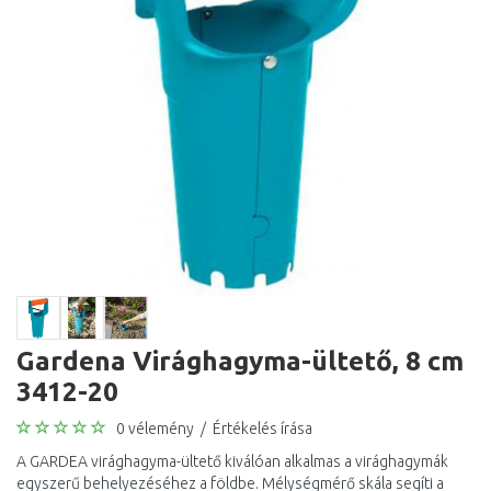
Gardena Virághagyma-ültető, 8 cm
3412-20
0 vélemény
/
Értékelés írása
A GARDEA virághagyma-ültető kiválóan alkalmas a virághagymák
egyszerű behelyezéséhez a földbe. Mélységmérő skála segíti a