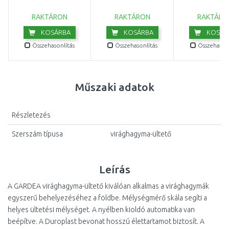
100072
RAKTÁRON
RAKTÁRON
RAKTÁRO
KOSÁRBA
KOSÁRBA
KOSÁR
Összehasonlítás
Összehasonlítás
Összehasonl
Műszaki adatok
Részletezés
Szerszám típusa
virághagyma-ültető
Leírás
A GARDEA virághagyma-ültető kiválóan alkalmas a virághagymák
egyszerű behelyezéséhez a földbe. Mélységmérő skála segíti a
helyes ültetési mélységet. A nyélben kioldó automatika van
beépítve. A Duroplast bevonat hosszú élettartamot biztosít. A