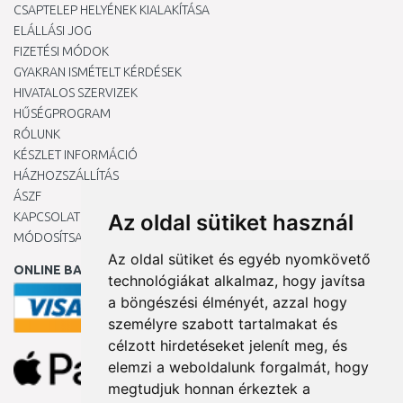
CSAPTELEP HELYÉNEK KIALAKÍTÁSA
ELÁLLÁSI JOG
FIZETÉSI MÓDOK
GYAKRAN ISMÉTELT KÉRDÉSEK
HIVATALOS SZERVIZEK
HŰSÉGPROGRAM
RÓLUNK
KÉSZLET INFORMÁCIÓ
HÁZHOZSZÁLLÍTÁS
ÁSZF
KAPCSOLAT
Az oldal sütiket használ
MÓDOSÍTSA A COOKIE-BEÁLLÍTÁSAIMAT
Az oldal sütiket és egyéb nyomkövető
ONLINE BANKKÁRTYÁVAL
technológiákat alkalmaz, hogy javítsa
a böngészési élményét, azzal hogy
személyre szabott tartalmakat és
célzott hirdetéseket jelenít meg, és
elemzi a weboldalunk forgalmát, hogy
megtudjuk honnan érkeztek a