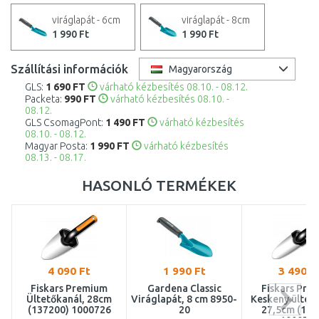
viráglapát - 6cm
viráglapát - 8cm
1 990 Ft
1 990 Ft
Szállítási információk
Magyarország
GLS:
1 690 FT
várható kézbesítés 08.10. - 08.12.
Packeta:
990 FT
várható kézbesítés 08.10. -
08.12.
GLS CsomagPont:
1 490 FT
várható kézbesítés
08.10. - 08.12.
Magyar Posta:
1 990 FT
várható kézbesítés
08.13. - 08.17.
HASONLÓ TERMÉKEK
4 090 Ft
1 990 Ft
3 490 F
Fiskars Premium
Gardena Classic
Fiskars Pre
Ültetőkanál, 28cm
Viráglapát, 8 cm 8950-
Keskeny ültető
(137200) 1000726
20
27,5cm (137