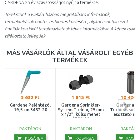
GARDENA 25 év szavatosságot nyújt a termékre.
Törekszünk a webáruházban megtalálható információk,
termékleírások pontos és hiteles közlésére, olykor azonban ezek
önhibánkon kívül tartalmazhatnak téves információkat. A képek csak
tájékoztató jellegűek.
MÁS VÁSÁRLÓK ÁLTAL VÁSÁROLT EGYÉB
TERMÉKEK
3 632 Ft
1 813 Ft
10 420 F
Gardena Palántázó,
Gardena Sprinkler-
Gardena T 
19,5 cm 3487-20
System T-elem, 25 mm
Turbinás sülly
x 1/2", külső menet
esőztető 82
2786-20
RAKTÁRON
RAKTÁRON
RAKTÁRO
KOSÁRBA
KOSÁRBA
KOSÁR