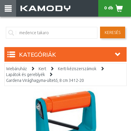
0 db
KERESÉS
KATEGÓRIÁK
Webáruház
Kert
Kerti kéziszerszámok
Lapátok és gereblyék
Gardena Virághagyma-ültető, 8 cm 3412-20