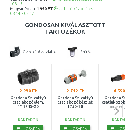
- 08.15.
Magyar Posta:
1 990 FT
várható kézbesítés
08.14. - 08.17.
GONDOSAN KIVÁLASZTOTT
TARTOZÉKOK
Összekötő vasalatok
Szűrők
2 230 Ft
2 712 Ft
4 590 F
Gardena Szivattyú
Gardena Szivattyú
Gardena Sziv
csatlakozóelem,
csatlakozókészlet
csatlakozókés
1" 1745-20
1750-20
mm-es (3/
tömlőhöz 17
RAKTÁRON
RAKTÁRON
RAKTÁRO
KOSÁRBA
KOSÁRBA
KOSÁR