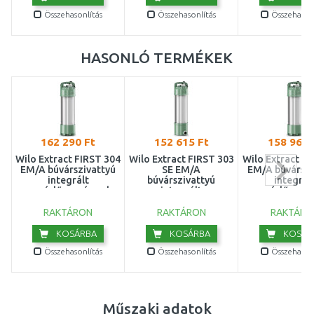
Összehasonlítás
Összehasonlítás
Összehasonl
HASONLÓ TERMÉKEK
162 290 Ft
152 615 Ft
158 960 
Wilo Extract FIRST 304
Wilo Extract FIRST 303
Wilo Extract FI
EM/A búvárszivattyú
SE EM/A
EM/A búvárszi
integrált
búvárszivattyú
integrál
vezérlőegységgel
integrált
vezérlőegys
6093856
vezérlőegységgel
609385
6093857
RAKTÁRON
RAKTÁRON
RAKTÁRO
KOSÁRBA
KOSÁRBA
KOSÁR
Összehasonlítás
Összehasonlítás
Összehasonl
Műszaki adatok