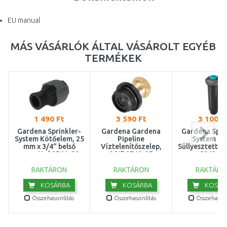
EU manual
MÁS VÁSÁRLÓK ÁLTAL VÁSÁROLT EGYÉB
TERMÉKEK
1 490 Ft
3 590 Ft
3 100 F
Gardena Sprinkler-
Gardena Gardena
Gardena Spri
System Kötőelem, 25
Pipeline
System SD
mm x 3/4" belső
Víztelenítőszelep,
Süllyesztett e
menettel 2761-20
3/4" 2760-37
8243-20
RAKTÁRON
RAKTÁRON
RAKTÁRO
KOSÁRBA
KOSÁRBA
KOSÁR
Összehasonlítás
Összehasonlítás
Összehasonl