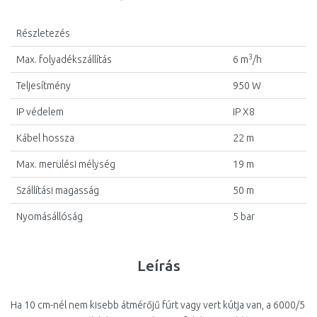
Részletezés
3
Max. folyadékszállítás
6 m
/h
Teljesítmény
950 W
IP védelem
IP X8
Kábel hossza
22 m
Max. merülési mélység
19 m
Szállítási magasság
50 m
Nyomásállóság
5 bar
Leírás
Ha 10 cm-nél nem kisebb átmérőjű fúrt vagy vert kútja van, a 6000/5