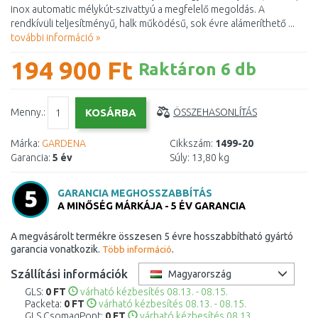
inox automatic mélykút-szivattyú a megfelelő megoldás. A
rendkívüli teljesítményű, halk működésű, sok évre alámeríthető ...
további információ »
194 900 Ft
Raktáron 6 db
Menny.:
ÖSSZEHASONLÍTÁS
Márka:
GARDENA
Cikkszám:
1499-20
Garancia:
5 év
Súly:
13,80 kg
GARANCIA MEGHOSSZABBÍTÁS
A MINŐSÉG MÁRKÁJA - 5 ÉV GARANCIA
A megvásárolt termékre összesen 5 évre hosszabbítható gyártó
garancia vonatkozik.
.
Több információ
Szállítási információk
Magyarország
GLS:
0 FT
várható kézbesítés 08.13. - 08.15.
Packeta:
0 FT
várható kézbesítés 08.13. - 08.15.
GLS CsomagPont:
0 FT
várható kézbesítés 08.13.