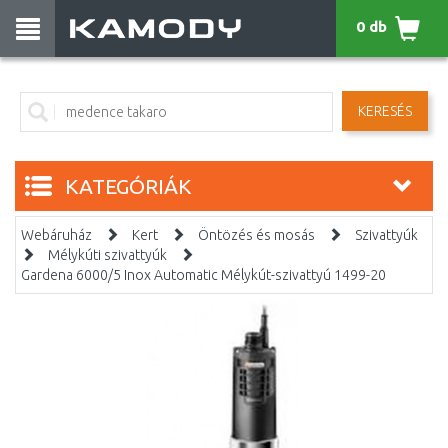
0 db
KERESÉS
KATEGÓRIÁK
Webáruház
Kert
Öntözés és mosás
Szivattyúk
Mélykúti szivattyúk
Gardena 6000/5 Inox Automatic Mélykút-szivattyú 1499-20