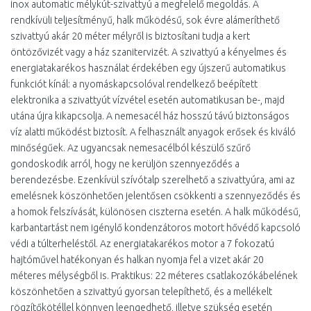
inox automatic mélykút-szivattyú a megfelelő megoldás. A
rendkívüli teljesítményű, halk működésű, sok évre alámeríthető
szivattyú akár 20 méter mélyről is biztosítani tudja a kert
öntözővizét vagy a ház szanitervizét. A szivattyú a kényelmes és
energiatakarékos használat érdekében egy újszerű automatikus
funkciót kínál: a nyomáskapcsolóval rendelkező beépített
elektronika a szivattyút vízvétel esetén automatikusan be-, majd
utána újra kikapcsolja. A nemesacél ház hosszú távú biztonságos
víz alatti működést biztosít. A felhasznált anyagok erősek és kiváló
minőségűek. Az ugyancsak nemesacélból készülő szűrő
gondoskodik arról, hogy ne kerüljön szennyeződés a
berendezésbe. Ezenkívül szívótalp szerelhető a szivattyúra, ami az
emelésnek köszönhetően jelentősen csökkenti a szennyeződés és
a homok felszívását, különösen ciszterna esetén. A halk működésű,
karbantartást nem igénylő kondenzátoros motort hővédő kapcsoló
védi a túlterheléstől. Az energiatakarékos motor a 7 fokozatú
hajtóművel hatékonyan és halkan nyomja fel a vizet akár 20
méteres mélységből is. Praktikus: 22 méteres csatlakozókábelének
köszönhetően a szivattyú gyorsan telepíthető, és a mellékelt
rögzítőkötéllel könnyen leengedhető, illetve szükség esetén