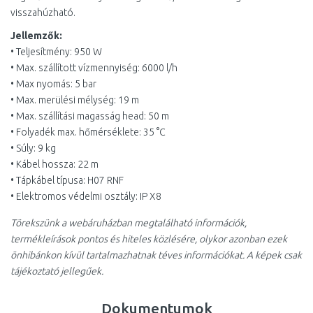
visszahúzható.
Jellemzők:
• Teljesítmény: 950 W
• Max. szállított vízmennyiség: 6000 l/h
• Max nyomás: 5 bar
• Max. merülési mélység: 19 m
• Max. szállítási magasság head: 50 m
• Folyadék max. hőmérséklete: 35 °C
• Súly: 9 kg
• Kábel hossza: 22 m
• Tápkábel típusa: H07 RNF
• Elektromos védelmi osztály: IP X8
Törekszünk a webáruházban megtalálható információk,
termékleírások pontos és hiteles közlésére, olykor azonban ezek
önhibánkon kívül tartalmazhatnak téves információkat. A képek csak
tájékoztató jellegűek.
Dokumentumok