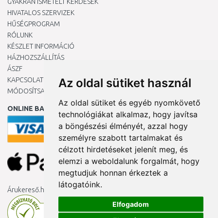
GYAKRAN ISMÉTELT KÉRDÉSEK
HIVATALOS SZERVIZEK
HŰSÉGPROGRAM
RÓLUNK
KÉSZLET INFORMÁCIÓ
HÁZHOZSZÁLLÍTÁS
ÁSZF
KAPCSOLAT
Az oldal sütiket használ
MÓDOSÍTSA A COOKIE-BEÁLLÍTÁSAIMAT
Az oldal sütiket és egyéb nyomkövető
ONLINE BANKKÁRTYÁVAL
technológiákat alkalmaz, hogy javítsa
a böngészési élményét, azzal hogy
személyre szabott tartalmakat és
célzott hirdetéseket jelenít meg, és
elemzi a weboldalunk forgalmát, hogy
megtudjuk honnan érkeztek a
látogatóink.
Árukereső.hu
Elfogadom