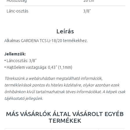
Hosszúság
20 cm
Lánc-osztás
3/8"
Leírás
Alkalmas GARDENA TCS Li-18/20 termékekhez.
Jellemzők:
• Láncosztás: 3/8"
• Hajtóelem vastagsága: 0,43" (1,1mm)
Törekszünk a webáruházban megtalálható információk,
termékleírások pontos és hiteles közlésére, olykor azonban ezek
önhibánkon kívül tartalmazhatnak téves információkat. A képek csak
tájékoztató jellegűek.
MÁS VÁSÁRLÓK ÁLTAL VÁSÁROLT EGYÉB
TERMÉKEK