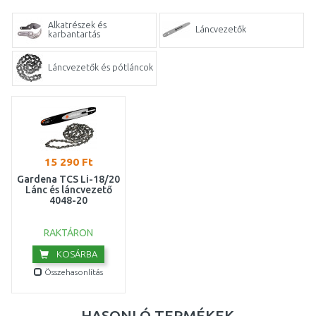
Alkatrészek és
Láncvezetők
karbantartás
Láncvezetők és pótláncok
15 290 Ft
Gardena TCS Li-18/20
Lánc és láncvezető
4048-20
RAKTÁRON
KOSÁRBA
Összehasonlítás
HASONLÓ TERMÉKEK