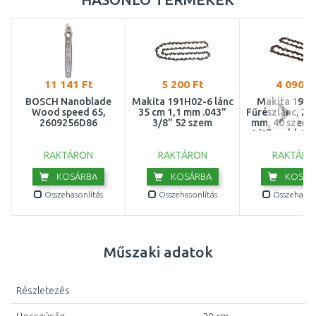
11 141 Ft
5 200 Ft
4 090 F
BOSCH Nanoblade
Makita 191H02-6 lánc
Makita 191H
Wood speed 65,
35 cm 1,1 mm .043"
Fűrészlánc, 25 
2609256D86
3/8" 52 szem
mm, 40 szem, 
3/8" = old 19
RAKTÁRON
RAKTÁRON
RAKTÁRO
KOSÁRBA
KOSÁRBA
KOSÁR
Összehasonlítás
Összehasonlítás
Összehasonl
Műszaki adatok
Részletezés