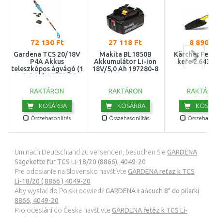
72 130 Ft
27 118 Ft
8 890 F
Gardena TCS 20/18V
Makita BL1850B
Kärcher Feln
P4A Akkus
Akkumulátor Li-ion
kefe 2.643-2
teleszkópos ágvágó (1
18V/5,0 Ah 197280-8
x 2,5 Ah) 14770-20
RAKTÁRON
RAKTÁRON
RAKTÁRO
KOSÁRBA
KOSÁRBA
KOSÁR
Összehasonlítás
Összehasonlítás
Összehasonl
Um nach Deutschland zu versenden, besuchen Sie
GARDENA
Sägekette für TCS Li-18/20 (8866), 4049-20
Pre odoslanie na Slovensko navštívte
GARDENA reťaz k TCS
Li-18/20 ( 8866 ) 4049-20
Aby wysłać do Polski odwiedź
GARDENA Łańcuch 8" do pilarki
8866, 4049-20
Pro odeslání do Česka navštivte
GARDENA řetěz k TCS Li-