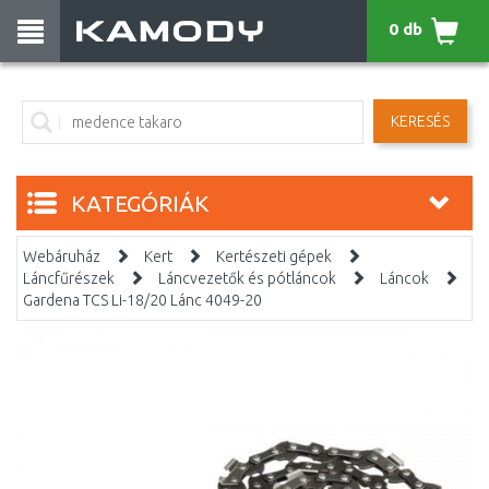
0 db
KERESÉS
KATEGÓRIÁK
Webáruház
Kert
Kertészeti gépek
Láncfűrészek
Láncvezetők és pótláncok
Láncok
Gardena TCS Li-18/20 Lánc 4049-20