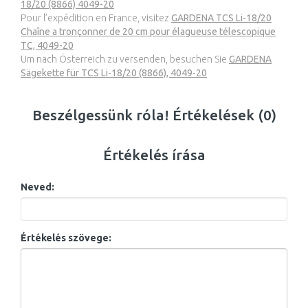
18/20 (8866) 4049-20
Pour l’expédition en France, visitez
GARDENA TCS Li-18/20
Chaîne a tronçonner de 20 cm pour élagueuse télescopique
TC, 4049-20
Um nach Österreich zu versenden, besuchen Sie
GARDENA
Sägekette für TCS Li-18/20 (8866), 4049-20
Beszélgessünk róla! Értékelések (0)
Értékelés írása
Neved:
Értékelés szövege: