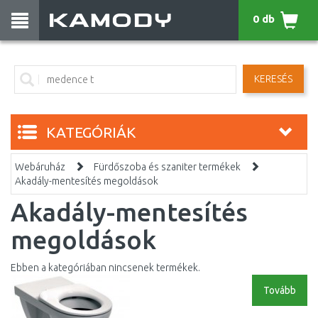
0 db
KERESÉS
KATEGÓRIÁK
Webáruház
Fürdőszoba és szaniter termékek
Akadály-mentesítés megoldások
Akadály-mentesítés
megoldások
Ebben a kategóriában nincsenek termékek.
Tovább