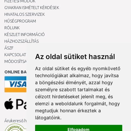
FIZETÉSI MÓDOK
GYAKRAN ISMÉTELT KÉRDÉSEK
HIVATALOS SZERVIZEK
HŰSÉGPROGRAM
RÓLUNK
KÉSZLET INFORMÁCIÓ
HÁZHOZSZÁLLÍTÁS
ÁSZF
KAPCSOLAT
Az oldal sütiket használ
MÓDOSÍTSA A COOKIE-BEÁLLÍTÁSAIMAT
Az oldal sütiket és egyéb nyomkövető
ONLINE BANKKÁRTYÁVAL
technológiákat alkalmaz, hogy javítsa
a böngészési élményét, azzal hogy
személyre szabott tartalmakat és
célzott hirdetéseket jelenít meg, és
elemzi a weboldalunk forgalmát, hogy
megtudjuk honnan érkeztek a
látogatóink.
Árukereső.hu
Elfogadom