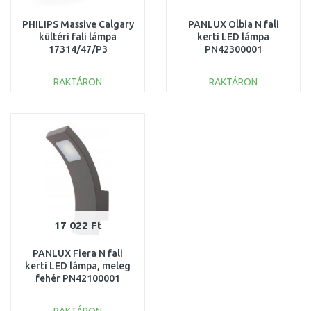
PHILIPS Massive Calgary
PANLUX Olbia N fali
kültéri fali lámpa
kerti LED lámpa
17314/47/P3
PN42300001
RAKTÁRON
RAKTÁRON
KOSÁRBA
KOSÁRBA
Összehasonlítás
Összehasonlítás
17 022 Ft
PANLUX Fiera N fali
kerti LED lámpa, meleg
fehér PN42100001