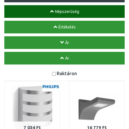
Népszerűség
Értékelés
Ár
Ár
Raktáron
7 034 Ft
16 779 Ft