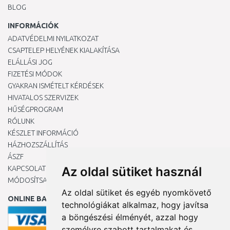
BLOG
INFORMÁCIÓK
ADATVÉDELMI NYILATKOZAT
CSAPTELEP HELYÉNEK KIALAKÍTÁSA
ELÁLLÁSI JOG
FIZETÉSI MÓDOK
GYAKRAN ISMÉTELT KÉRDÉSEK
HIVATALOS SZERVIZEK
HŰSÉGPROGRAM
RÓLUNK
KÉSZLET INFORMÁCIÓ
HÁZHOZSZÁLLÍTÁS
ÁSZF
KAPCSOLAT
Az oldal sütiket használ
MÓDOSÍTSA A COOKIE-BEÁLLÍTÁSAIMAT
Az oldal sütiket és egyéb nyomkövető
ONLINE BANKKÁRTYÁVAL
technológiákat alkalmaz, hogy javítsa
a böngészési élményét, azzal hogy
személyre szabott tartalmakat és