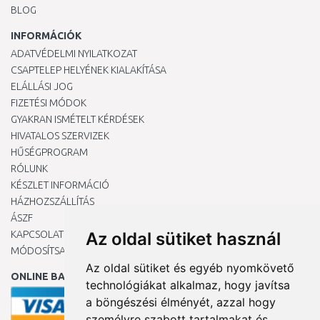
BLOG
INFORMÁCIÓK
ADATVÉDELMI NYILATKOZAT
CSAPTELEP HELYÉNEK KIALAKÍTÁSA
ELÁLLÁSI JOG
FIZETÉSI MÓDOK
GYAKRAN ISMÉTELT KÉRDÉSEK
HIVATALOS SZERVIZEK
HŰSÉGPROGRAM
RÓLUNK
KÉSZLET INFORMÁCIÓ
HÁZHOZSZÁLLÍTÁS
ÁSZF
KAPCSOLAT
Az oldal sütiket használ
MÓDOSÍTSA A COOKIE-BEÁLLÍTÁSAIMAT
Az oldal sütiket és egyéb nyomkövető
ONLINE BANKKÁRTYÁVAL
technológiákat alkalmaz, hogy javítsa
a böngészési élményét, azzal hogy
személyre szabott tartalmakat és