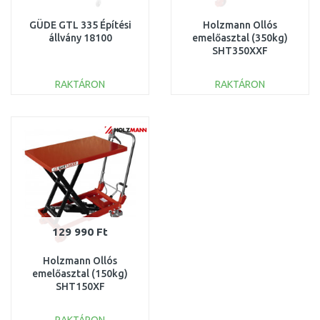
GÜDE GTL 335 Építési
Holzmann Ollós
állvány 18100
emelőasztal (350kg)
SHT350XXF
RAKTÁRON
RAKTÁRON
KOSÁRBA
KOSÁRBA
Összehasonlítás
Összehasonlítás
129 990 Ft
Holzmann Ollós
emelőasztal (150kg)
SHT150XF