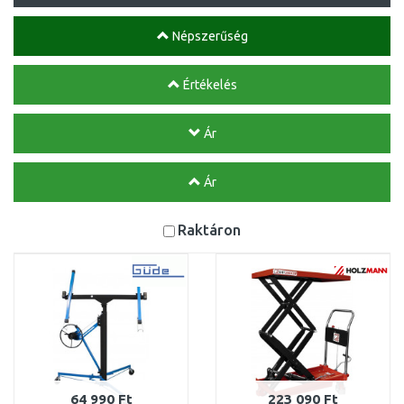
Népszerűség
Értékelés
Ár
Ár
Raktáron
64 990 Ft
223 090 Ft