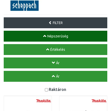
FILTER
Népszerűség
Értékelés
Ár
Ár
Raktáron