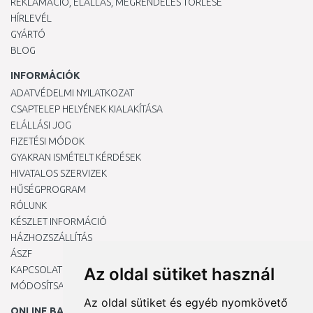
REKLAMÁCIÓ, ELÁLLÁS, MEGRENDELÉS TÖRLÉSE
HÍRLEVÉL
GYÁRTÓ
BLOG
INFORMÁCIÓK
ADATVÉDELMI NYILATKOZAT
CSAPTELEP HELYÉNEK KIALAKÍTÁSA
ELÁLLÁSI JOG
FIZETÉSI MÓDOK
GYAKRAN ISMÉTELT KÉRDÉSEK
HIVATALOS SZERVIZEK
HŰSÉGPROGRAM
RÓLUNK
KÉSZLET INFORMÁCIÓ
HÁZHOZSZÁLLÍTÁS
ÁSZF
KAPCSOLAT
Az oldal sütiket használ
MÓDOSÍTSA A COOKIE-BEÁLLÍTÁSAIMAT
Az oldal sütiket és egyéb nyomkövető
ONLINE BANKKÁRTYÁVAL