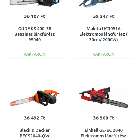
36 107 Ft
59 247 Ft
GÜDE KS 400-38
Makita UC3051A
Benzines láncfűrész
Elektromos láncfűrész (
95040
30cm/ 2000W)
RAKTÁRON
RAKTÁRON
KOSÁRBA
KOSÁRBA
Összehasonlítás
Összehasonlítás
36 492 Ft
36 308 Ft
Black & Decker
Einhell GE-EC 2040
BECS2040-QW
Elektromos láncfűrész