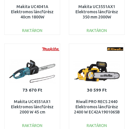
Makita UC4041A
Makita UC3551AX1
Elektromos láncfűrész
Elektromos láncfűrész
40cm 1800W
350 mm 2000W
RAKTÁRON
RAKTÁRON
KOSÁRBA
KOSÁRBA
Összehasonlítás
Összehasonlítás
73 670 Ft
30 599 Ft
Makita UC4551AX1
Riwall PRO RECS 2440
Elektromos láncfűrész
Elektromos láncfűrész
2000 W 45 cm
2400 W EC42A1901065B
RAKTÁRON
RAKTÁRON