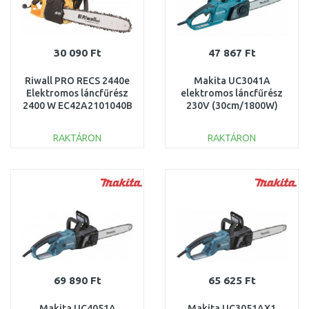
30 090 Ft
47 867 Ft
Riwall PRO RECS 2440e
Makita UC3041A
Elektromos láncfűrész
elektromos láncfűrész
2400 W EC42A2101040B
230V (30cm/1800W)
(ES34TLC)
RAKTÁRON
RAKTÁRON
KOSÁRBA
KOSÁRBA
Összehasonlítás
Összehasonlítás
69 890 Ft
65 625 Ft
Makita UC4051A
Makita UC3051AX1