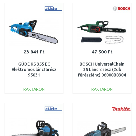
Összehasonlítás
Összehasonlítás
23 841 Ft
47 500 Ft
GÜDE KS 355 EC
BOSCH UniversalChain
Elektromos láncfűrész
35 Láncfűrész (2db
95031
fűrészlánc) 06008B8304
RAKTÁRON
RAKTÁRON
KOSÁRBA
KOSÁRBA
Összehasonlítás
Összehasonlítás