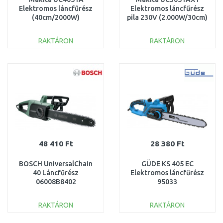
Elektromos láncfűrész
Elektromos láncfűrész
(40cm/2000W)
pila 230V (2.000W/30cm)
(ES2141TLCX)
RAKTÁRON
RAKTÁRON
KOSÁRBA
KOSÁRBA
Összehasonlítás
Összehasonlítás
48 410 Ft
28 380 Ft
BOSCH UniversalChain
GÜDE KS 405 EC
40 Láncfűrész
Elektromos láncfűrész
06008B8402
95033
RAKTÁRON
RAKTÁRON
KOSÁRBA
KOSÁRBA