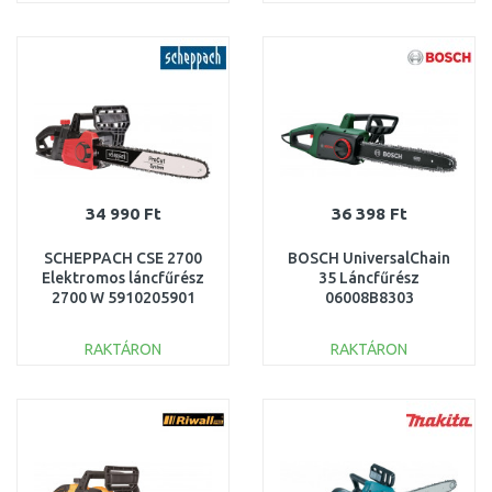
KOSÁRBA
KOSÁRBA
Összehasonlítás
Összehasonlítás
34 990 Ft
36 398 Ft
SCHEPPACH CSE 2700
BOSCH UniversalChain
Elektromos láncfűrész
35 Láncfűrész
2700 W 5910205901
06008B8303
RAKTÁRON
RAKTÁRON
KOSÁRBA
KOSÁRBA
Összehasonlítás
Összehasonlítás