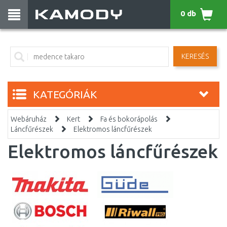
0 db
KERESÉS
KATEGÓRIÁK
Webáruház
Kert
Fa és bokorápolás
Láncfűrészek
Elektromos láncfűrészek
Elektromos láncfűrészek