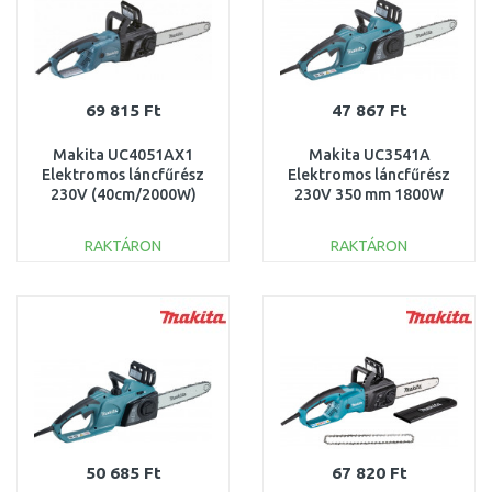
69 815 Ft
47 867 Ft
Makita UC4051AX1
Makita UC3541A
Elektromos láncfűrész
Elektromos láncfűrész
230V (40cm/2000W)
230V 350 mm 1800W
(ES2141TLCX)
RAKTÁRON
RAKTÁRON
KOSÁRBA
KOSÁRBA
Összehasonlítás
Összehasonlítás
50 685 Ft
67 820 Ft