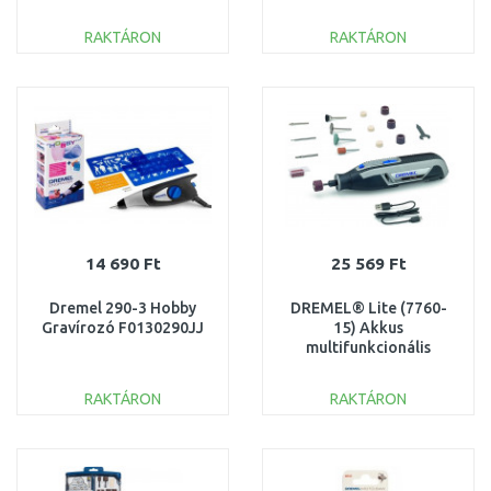
RAKTÁRON
RAKTÁRON
KOSÁRBA
KOSÁRBA
Összehasonlítás
Összehasonlítás
14 690 Ft
25 569 Ft
Dremel 290-3 Hobby
DREMEL® Lite (7760-
Gravírozó F0130290JJ
15) Akkus
multifunkcionális
szerszám 15
tartozékkal
RAKTÁRON
RAKTÁRON
F0137760JA
KOSÁRBA
KOSÁRBA
Összehasonlítás
Összehasonlítás