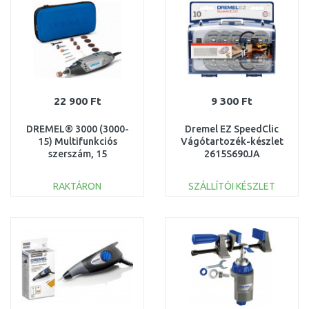
Összehasonlítás
Összehasonlítás
22 900 Ft
9 300 Ft
DREMEL® 3000 (3000-
Dremel EZ SpeedClic
15) Multifunkciós
Vágótartozék-készlet
szerszám, 15
2615S690JA
tartozékkal F0133000JC
RAKTÁRON
SZÁLLÍTÓI KÉSZLET
KOSÁRBA
KOSÁRBA
Összehasonlítás
Összehasonlítás