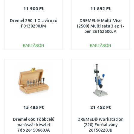
11 900 Ft
11 892 Ft
Dremel 290-1 Gravírozó
DREMEL® Multi-Vise
F0130290JM
(2500) Multi satu 3 az 1-
ben 26152500JA
RAKTÁRON
RAKTÁRON
KOSÁRBA
KOSÁRBA
Összehasonlítás
Összehasonlítás
15 485 Ft
21 452 Ft
Dremel 660 Többcélú
DREMEL® Workstation
marószár készlet
(220) Fúróállvány
7db 26150660JA
26150220JB