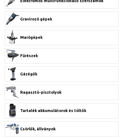
Elektromos multifunkcionális szerszámok
Gravírozó gépek
Marógépek
Fűrészek
Gázégők
Ragasztó-pisztolyok
Tartalék akkumulátorok és töltők
Csörlők, állványok