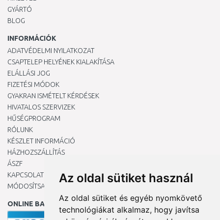
GYÁRTÓ
BLOG
INFORMÁCIÓK
ADATVÉDELMI NYILATKOZAT
CSAPTELEP HELYÉNEK KIALAKÍTÁSA
ELÁLLÁSI JOG
FIZETÉSI MÓDOK
GYAKRAN ISMÉTELT KÉRDÉSEK
HIVATALOS SZERVIZEK
HŰSÉGPROGRAM
RÓLUNK
KÉSZLET INFORMÁCIÓ
HÁZHOZSZÁLLÍTÁS
ÁSZF
KAPCSOLAT
Az oldal sütiket használ
MÓDOSÍTSA A COOKIE-BEÁLLÍTÁSAIMAT
Az oldal sütiket és egyéb nyomkövető
ONLINE BANKKÁRTYÁVAL
technológiákat alkalmaz, hogy javítsa