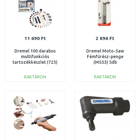
11 690 Ft
2 896 Ft
Dremel 100 darabos
Dremel Moto-Saw
multifunkciós
Fémfűrész-penge
tartozékkészlet (723)
(MS53) 5db
2615S723JA
2615MS53JA
RAKTÁRON
RAKTÁRON
KOSÁRBA
KOSÁRBA
Összehasonlítás
Összehasonlítás