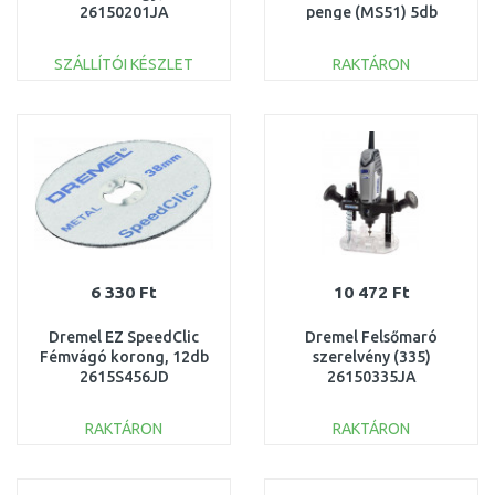
26150201JA
penge (MS51) 5db
2615MS51JA
SZÁLLÍTÓI KÉSZLET
RAKTÁRON
KOSÁRBA
KOSÁRBA
Összehasonlítás
Összehasonlítás
6 330 Ft
10 472 Ft
Dremel EZ SpeedClic
Dremel Felsőmaró
Fémvágó korong, 12db
szerelvény (335)
2615S456JD
26150335JA
RAKTÁRON
RAKTÁRON
KOSÁRBA
KOSÁRBA