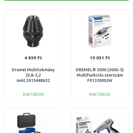
4 899 Ft
19 031 Ft
Dremel Multitokmány
DREMEL® 3000 (3000-5)
(0,8-3,2
Multifunkciós szerszám
mm) 2615448632
F0133000JW
RAKTÁRON
RAKTÁRON
KOSÁRBA
KOSÁRBA
Összehasonlítás
Összehasonlítás