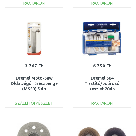
RAKTÁRON
RAKTÁRON
KOSÁRBA
KOSÁRBA
Összehasonlítás
Összehasonlítás
3 767 Ft
6 750 Ft
Dremel Moto-Saw
Dremel 684
Oldalvágó fűrészpenge
Tisztító/polírozó
(MS50) 5 db
készlet 20db
2615MS50JA
26150684JA
SZÁLLÍTÓI KÉSZLET
RAKTÁRON
KOSÁRBA
KOSÁRBA
Összehasonlítás
Összehasonlítás