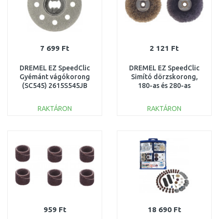
7 699 Ft
2 121 Ft
DREMEL EZ SpeedClic
DREMEL EZ SpeedClic
Gyémánt vágókorong
Simító dörzskorong,
(SC545) 2615S545JB
180-as és 280-as
szemcseméret
2615S511JA
RAKTÁRON
RAKTÁRON
KOSÁRBA
KOSÁRBA
Összehasonlítás
Összehasonlítás
959 Ft
18 690 Ft