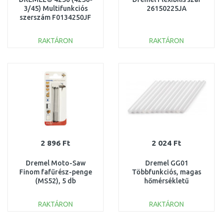
3/45) Multifunkciós
26150225JA
szerszám F0134250JF
RAKTÁRON
RAKTÁRON
KOSÁRBA
KOSÁRBA
Összehasonlítás
Összehasonlítás
2 896 Ft
2 024 Ft
Dremel Moto-Saw
Dremel GG01
Finom fafűrész-penge
Többfunkciós, magas
(MS52), 5 db
hőmérsékletű
2615MS52JA
ragasztórúd, 7mm, 12db
2615GG01JA
RAKTÁRON
RAKTÁRON
KOSÁRBA
KOSÁRBA