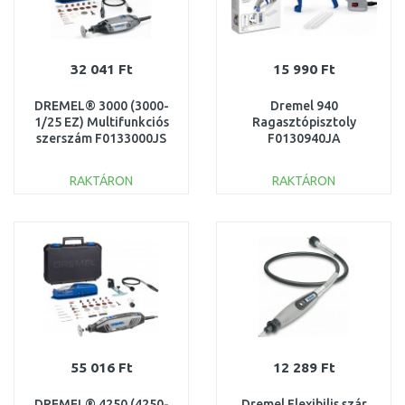
32 041 Ft
15 990 Ft
DREMEL® 3000 (3000-
Dremel 940
1/25 EZ) Multifunkciós
Ragasztópisztoly
szerszám F0133000JS
F0130940JA
RAKTÁRON
RAKTÁRON
KOSÁRBA
KOSÁRBA
Összehasonlítás
Összehasonlítás
55 016 Ft
12 289 Ft
DREMEL® 4250 (4250-
Dremel Flexibilis szár