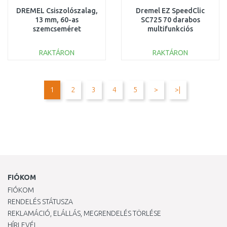
DREMEL Csiszolószalag,
Dremel EZ SpeedClic
13 mm, 60-as
SC725 70 darabos
szemcseméret
multifunkciós
2615040832
tartozékkészlet
2615E725JA
RAKTÁRON
RAKTÁRON
KOSÁRBA
KOSÁRBA
Összehasonlítás
Összehasonlítás
1
2
3
4
5
>
>|
FIÓKOM
FIÓKOM
RENDELÉS STÁTUSZA
REKLAMÁCIÓ, ELÁLLÁS, MEGRENDELÉS TÖRLÉSE
HÍRLEVÉL