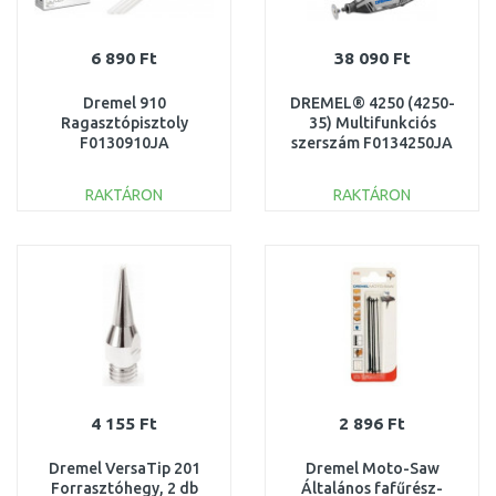
6 890 Ft
38 090 Ft
Dremel 910
DREMEL® 4250 (4250-
Ragasztópisztoly
35) Multifunkciós
F0130910JA
szerszám F0134250JA
RAKTÁRON
RAKTÁRON
KOSÁRBA
KOSÁRBA
Összehasonlítás
Összehasonlítás
4 155 Ft
2 896 Ft
Dremel VersaTip 201
Dremel Moto-Saw
Forrasztóhegy, 2 db
Általános fafűrész-