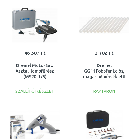
Összehasonlítás
Összehasonlítás
46 307 Ft
2 702 Ft
Dremel Moto-Saw
Dremel
Asztali lombfűrész
GG11Többfunkciós,
(MS20-1/5)
magas hőmérsékletű
F013MS20JA
ragasztórúd, 11mm,
12db 2615GG11JA
SZÁLLÍTÓI KÉSZLET
RAKTÁRON
KOSÁRBA
KOSÁRBA
Összehasonlítás
Összehasonlítás