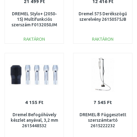
21 499 Ft
12 416 Ft
DREMEL Stylo+ (2050-
Dremel 575 Derékszögű
15) Multifunkciós
szerelvény 26150575JB
szerszám F0132050JM
RAKTÁRON
RAKTÁRON
KOSÁRBA
KOSÁRBA
Összehasonlítás
Összehasonlítás
4 155 Ft
7 545 Ft
Dremel Befogóhüvely
DREMEL® Függesztett
készlet anyával, 3,2 mm
szerszámtartó
2615448532
2615222232