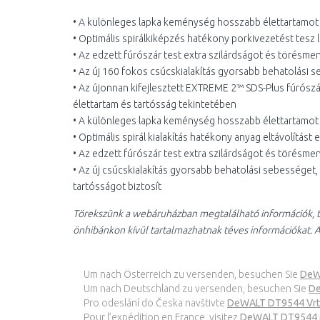
• A különleges lapka keménység hosszabb élettartamot
• Optimális spirálkiképzés hatékony porkivezetést tesz 
• Az edzett fúrószár test extra szilárdságot és törésmen
• Az új 160 fokos csúcskialakítás gyorsabb behatolási s
• Az újonnan kifejlesztett EXTREME 2™ SDS-Plus fúrószá
élettartam és tartósság tekintetében
• A különleges lapka keménység hosszabb élettartamo
• Optimális spirál kialakítás hatékony anyag eltávolítás
• Az edzett fúrószár test extra szilárdságot és törésme
• Az új csúcskialakítás gyorsabb behatolási sebessége
tartósságot biztosít
Törekszünk a webáruházban megtalálható információk, t
önhibánkon kívül tartalmazhatnak téves információkat. A
Um nach Österreich zu versenden, besuchen Sie
DeW
Um nach Deutschland zu versenden, besuchen Sie
De
Pro odeslání do Česka navštivte
DeWALT DT9544 Vrtá
Pour l’expédition en France, visitez
DeWALT DT9544 M