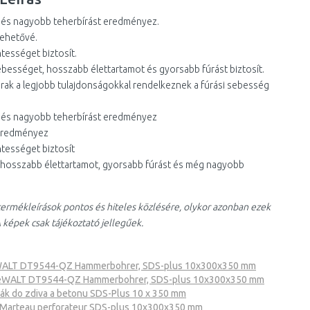
 és nagyobb teherbírást eredményez.
lehetővé.
tességet biztosít.
ebességet, hosszabb élettartamot és gyorsabb fúrást biztosít.
rak a legjobb tulajdonságokkal rendelkeznek a fúrási sebesség
t és nagyobb teherbírást eredményez
t eredményez
ntességet biztosít
t, hosszabb élettartamot, gyorsabb fúrást és még nagyobb
ermékleírások pontos és hiteles közlésére, olykor azonban ezek
 képek csak tájékoztató jellegűek.
ALT DT9544-QZ Hammerbohrer, SDS-plus 10x300x350 mm
WALT DT9544-QZ Hammerbohrer, SDS-plus 10x300x350 mm
k do zdiva a betonu SDS-Plus 10 x 350 mm
arteau perforateur SDS-plus 10x300x350 mm