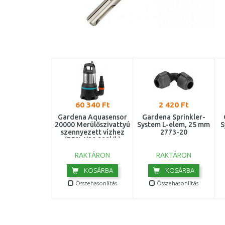
60 340 Ft
2 420 Ft
Gardena Aquasensor
Gardena Sprinkler-
20000 Merülőszivattyú
System L-elem, 25 mm
S
szennyezett vízhez
2773-20
(750W/20 000l/h)
9044-20
RAKTÁRON
RAKTÁRON
KOSÁRBA
KOSÁRBA
Összehasonlítás
Összehasonlítás