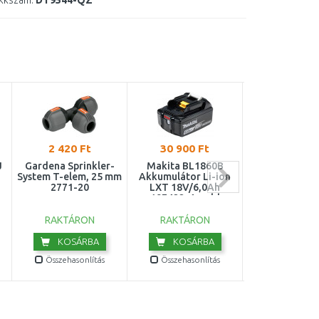
kkszám:
DT9544-QZ
2 420 Ft
30 900 Ft
27 118 
J
Gardena Sprinkler-
Makita BL1860B
Makita BL1
System T-elem, 25 mm
Akkumulátor Li-ion
Akkumulátor 
2771-20
LXT 18V/6,0Ah
18V/5,0 Ah 19
197422-4 = old
632F69-8
RAKTÁRON
RAKTÁRON
RAKTÁRO
KOSÁRBA
KOSÁRBA
KOSÁR
Összehasonlítás
Összehasonlítás
Összehasonl