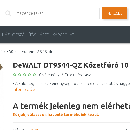
KERESÉS
HÁZHOZSZÁLLÍTÁS
ÁSZF
KAPCSOLAT
0 x 350 mm Extreme2 SDS-plus
DeWALT DT9544-QZ Kőzetfúró 10 
0 vélemény
/
Értékelés írása
• A különleges lapka keménység hosszabb élettartamot és nagyobb
információ »
A termék jelenleg nem elérhető
Kérjük, válasszon hasonló termékeink közül.