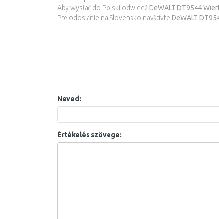
Aby wysłać do Polski odwiedź
DeWALT DT9544 Wiertł
Pre odoslanie na Slovensko navštívte
DeWALT DT9544
Neved:
Értékelés szövege: