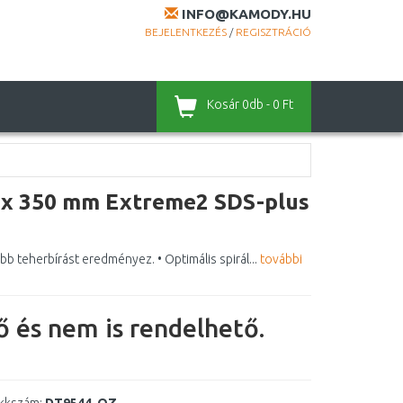
INFO@KAMODY.HU
BEJELENTKEZÉS
/
REGISZTRÁCIÓ
Kosár
0db - 0 Ft
x 350 mm Extreme2 SDS-plus
 teherbírást eredményez. • Optimális spirál...
további
 és nem is rendelhető.