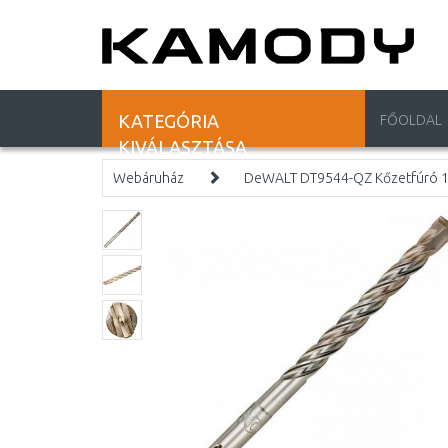
KATEGÓRIA
FŐOLDAL
KIVÁLASZTÁSA
Webáruház
DeWALT DT9544-QZ Kőzetfúró 1