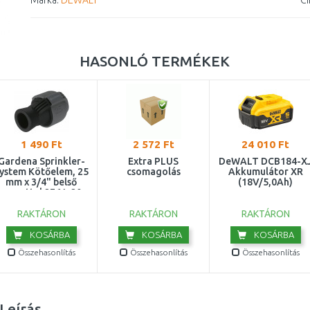
Márka:
DEWALT
Ci
HASONLÓ TERMÉKEK
1 490 Ft
2 572 Ft
24 010 Ft
Gardena Sprinkler-
Extra PLUS
DeWALT DCB184-X
ystem Kötőelem, 25
csomagolás
Akkumulátor XR
mm x 3/4" belső
(18V/5,0Ah)
menettel 2761-20
RAKTÁRON
RAKTÁRON
RAKTÁRON
KOSÁRBA
KOSÁRBA
KOSÁRBA
Összehasonlítás
Összehasonlítás
Összehasonlítás
Leírás