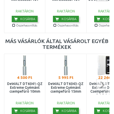
RAKTÁRON
RAKTÁRON
RAKTÁRO
KOSÁRBA
KOSÁRBA
KOSÁR
Összehasonlítás
Összehasonlítás
Összehasonl
MÁS VÁSÁRLÓK ÁLTAL VÁSÁROLT EGYÉB
TERMÉKEK
4 500 Ft
5 995 Ft
22 266 F
DeWALT DT6041-QZ
DeWALT DT6043-QZ
DeWALT DT60
Extreme Gyémánt
Extreme Gyémánt
Extreme Dia
csempefúró 10mm
csempefúró 15mm
Csempefúró k
5,6,7,8,1
RAKTÁRON
RAKTÁRON
RAKTÁRO
KOSÁRBA
KOSÁRBA
KOSÁR