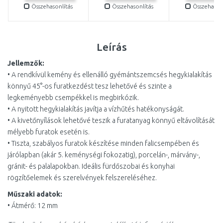
Összehasonlítás
Összehasonlítás
Összehasonl
Leírás
Jellemzők:
• A rendkívül kemény és ellenálló gyémántszemcsés hegykialakítás
könnyű 45°-os furatkezdést tesz lehetővé és szinte a
legkeményebb csempékkel is megbirkózik.
• A nyitott hegykialakítás javítja a vízhűtés hatékonyságát.
• A kivetőnyílások lehetővé teszik a furatanyag könnyű eltávolítását
mélyebb furatok esetén is.
• Tiszta, szabályos furatok készítése minden falicsempében és
járólapban (akár 5. keménységi fokozatig), porcelán-, márvány-,
gránit- és palalapokban. Ideális fürdőszobai és konyhai
rögzítőelemek és szerelvények felszereléséhez.
Műszaki adatok:
• Átmérő: 12 mm