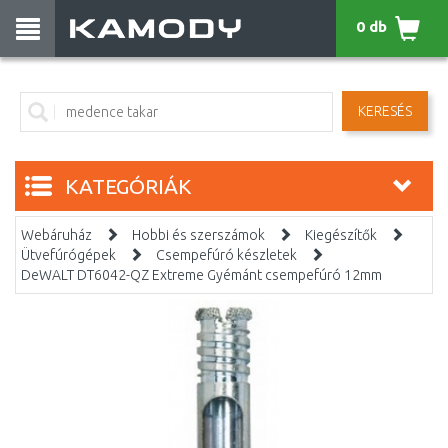
0 db
KERESÉS
KATEGÓRIÁK
Webáruház
Hobbi és szerszámok
Kiegészítők
Ütvefúrógépek
Csempefúró készletek
DeWALT DT6042-QZ Extreme Gyémánt csempefúró 12mm