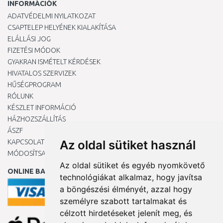
INFORMÁCIÓK
ADATVÉDELMI NYILATKOZAT
CSAPTELEP HELYÉNEK KIALAKÍTÁSA
ELÁLLÁSI JOG
FIZETÉSI MÓDOK
GYAKRAN ISMÉTELT KÉRDÉSEK
HIVATALOS SZERVIZEK
HŰSÉGPROGRAM
RÓLUNK
KÉSZLET INFORMÁCIÓ
HÁZHOZSZÁLLÍTÁS
ÁSZF
KAPCSOLAT
Az oldal sütiket használ
MÓDOSÍTSA A COOKIE-BEÁLLÍTÁSAIMAT
Az oldal sütiket és egyéb nyomkövető
ONLINE BANKKÁRTYÁVAL
technológiákat alkalmaz, hogy javítsa
a böngészési élményét, azzal hogy
személyre szabott tartalmakat és
célzott hirdetéseket jelenít meg, és