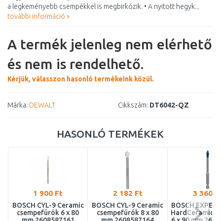
a legkeményebb csempékkel is megbirkózik. • A nyitott hegyk...
további információ »
A termék jelenleg nem elérhető
és nem is rendelhető.
Kérjük, válasszon hasonló termékeink közül.
Márka:
DEWALT
Cikkszám:
DT6042-QZ
HASONLÓ TERMÉKEK
1 900 Ft
2 182 Ft
3 360 F
BOSCH CYL-9 Ceramic
BOSCH CYL-9 Ceramic
BOSCH EXPERT
csempefúrók 6 x 80
csempefúrók 8 x 80
HardCeramic fú
mm 2608587161
mm 2608587164
6 x 90 mm 260