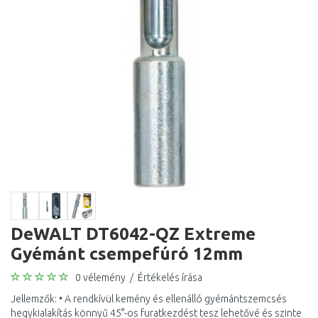
DeWALT DT6042-QZ Extreme
Gyémánt csempefúró 12mm
0 vélemény
/
Értékelés írása
Jellemzők: • A rendkívül kemény és ellenálló gyémántszemcsés
hegykialakítás könnyű 45°-os furatkezdést tesz lehetővé és szinte