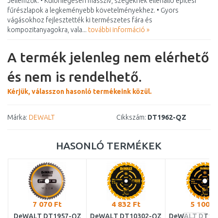
Jellemzők: • Különlegesen masszív, szegeknek ellenálló építési
fűrészlapok a legkeményebb követelményekhez. • Gyors
vágásokhoz fejlesztették ki természetes fára és
kompozitanyagokra, vala...
további információ »
A termék jelenleg nem elérhető
és nem is rendelhető.
Kérjük, válasszon hasonló termékeink közül.
Márka:
DEWALT
Cikkszám:
DT1962-QZ
HASONLÓ TERMÉKEK
7 070 Ft
4 832 Ft
5 100 F
DeWALT DT1957-QZ
DeWALT DT10302-QZ
DeWALT DT10