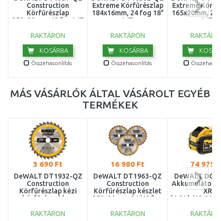
Construction
Extreme Körfűrészlap
Extreme Körfű
Körfűrészlap
184x16mm, 24 fog 18°
165x20mm, 24 
250x30mm, 48 fog WZ
WZ
WZ
-10°
RAKTÁRON
RAKTÁRON
RAKTÁRO
KOSÁRBA
KOSÁRBA
KOSÁR
Összehasonlítás
Összehasonlítás
Összehasonl
MÁS VÁSÁRLÓK ÁLTAL VÁSÁROLT EGYÉB
TERMÉKEK
3 690 Ft
16 980 Ft
74 975 F
DeWALT DT1932-QZ
DeWALT DT1963-QZ
DeWALT DCB5
Construction
Construction
Akkumulátor F
Körfűrészlap kézi
Körfűrészlap készlet
XR
körfűrészekhez
250x30mm, 24/48 fog
(4,0Ah/12,0Ah
160x20mm, 30 fog WZ
WZ 10° 3db
10°
RAKTÁRON
RAKTÁRON
RAKTÁRO