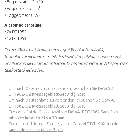
• Fogak száma: 24/40
• Fogderékszög: -5°
• Foggeometria: WZ
A csomag tartalma:
• 2x DT1952
• 1x DT1953
Törekszünk a webáruházban megtalálható információk,
termékleírások pontos és hiteles közlésére, olykor azonban ezek
önhibánkon kívül tartalmazhatnak téves információkat. A képek csak
tájékoztató jellegűek.
Um nach Österreich zu versenden, besuchen Sie
DeWALT
DT1962-QZ Kreissägeblatt-Set 3-tlg. Stat.
Um nach Deutschland zu versenden, besuchen Sie
DeWALT
DT1962-QZ Kreissägeblatt-Set 3-tlg. Stat.
Pro odeslání do Česka navštivte
DeWALT DT1962 Sada 3 ks
pilových kotoučů 216 × 30 mm
Pour l’expédition en France, visitez
DeWALT DT1962 Jeu des
lames de scie circulaire, 3-pcs