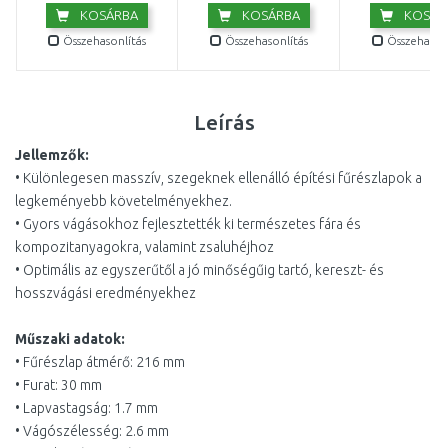
KOSÁRBA
KOSÁRBA
KOSÁR
Összehasonlítás
Összehasonlítás
Összehasonl
Leírás
Jellemzők:
• Különlegesen masszív, szegeknek ellenálló építési fűrészlapok a
legkeményebb követelményekhez.
• Gyors vágásokhoz fejlesztették ki természetes fára és
kompozitanyagokra, valamint zsaluhéjhoz
• Optimális az egyszerűtől a jó minőségűig tartó, kereszt- és
hosszvágási eredményekhez
Műszaki adatok:
• Fűrészlap átmérő: 216 mm
• Furat: 30 mm
• Lapvastagság: 1.7 mm
• Vágószélesség: 2.6 mm