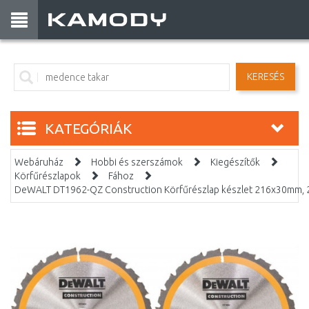
KERESÉS
KATEGÓRIÁK
Webáruház
Hobbi és szerszámok
Kiegészítők
Körfűrészlapok
Fához
DeWALT DT1962-QZ Construction Körfűrészlap készlet 216x30mm, 2