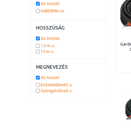
Az összes
GARDENA
(4)
HOSSZÚSÁG
Az összes
Gard
7,5 m
(2)
15 m
(1)
MEGNEVEZÉS
Az összes
Esőztetőtömlő
(2)
Gyöngyözőcső
(1)