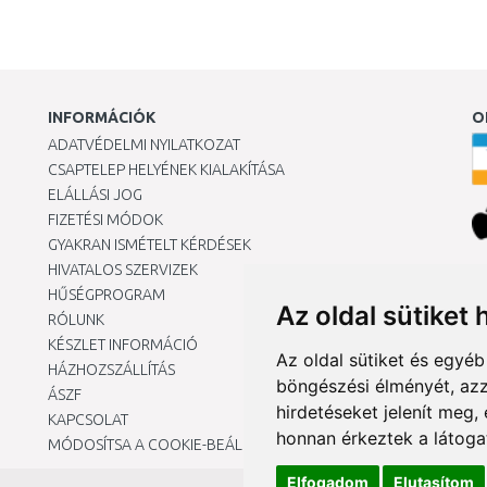
INFORMÁCIÓK
O
ADATVÉDELMI NYILATKOZAT
CSAPTELEP HELYÉNEK KIALAKÍTÁSA
ELÁLLÁSI JOG
FIZETÉSI MÓDOK
GYAKRAN ISMÉTELT KÉRDÉSEK
HIVATALOS SZERVIZEK
Ár
HŰSÉGPROGRAM
Az oldal sütiket 
RÓLUNK
KÉSZLET INFORMÁCIÓ
Az oldal sütiket és egyé
HÁZHOZSZÁLLÍTÁS
böngészési élményét, azz
ÁSZF
hirdetéseket jelenít meg
KAPCSOLAT
honnan érkeztek a látoga
MÓDOSÍTSA A COOKIE-BEÁLLÍTÁSAIMAT
Elfogadom
Elutasítom