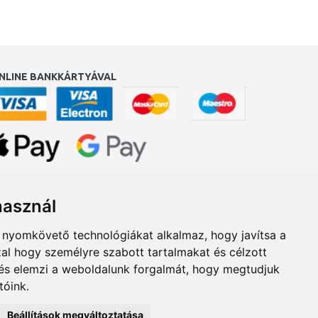
NLINE BANKKÁRTYÁVAL
ukereső.hu
használ
b nyomkövető technológiákat alkalmaz, hogy javítsa a
al hogy személyre szabott tartalmakat és célzott
, és elemzi a weboldalunk forgalmát, hogy megtudjuk
tóink.
Beállítások megváltoztatása