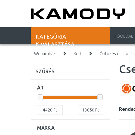
KATEGÓRIA
FŐOLDAL
KIVÁLASZTÁSA
Webáruház
Kert
Öntözés és mosás
Cs
SZŰRÉS
ÁR
Rendez
4420
Ft
13050
Ft
MÁRKA