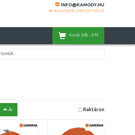
INFO@KAMODY.HU
BEJELENTKEZÉS
/
REGISZTRÁCIÓ
Kosár
0db - 0 Ft
 tömlők
Raktáron
Ár