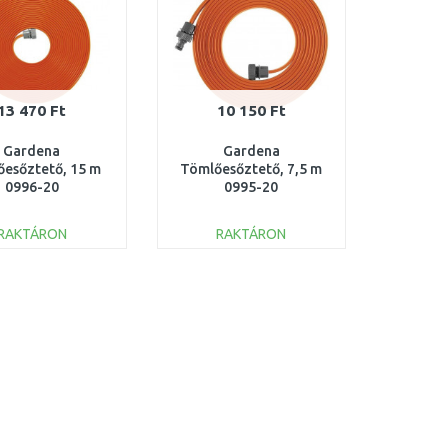
13 470 Ft
10 150 Ft
Gardena
Gardena
esőztető, 15 m
Tömlőesőztető, 7,5 m
0996-20
0995-20
RAKTÁRON
RAKTÁRON
KOSÁRBA
KOSÁRBA
Összehasonlítás
Összehasonlítás