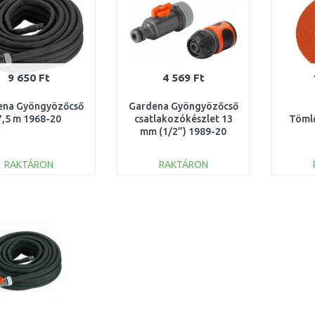
9 650 Ft
4 569 Ft
ena Gyöngyözőcső
Gardena Gyöngyözőcső
7,5 m 1968-20
csatlakozókészlet 13
Tömlő
mm (1/2”) 1989-20
RAKTÁRON
RAKTÁRON
KOSÁRBA
KOSÁRBA
Összehasonlítás
Összehasonlítás