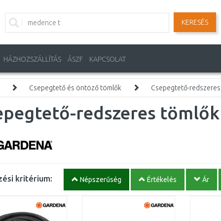
KERESÉS
HÁZHOZSZÁLLÍTÁS
ÁSZF
KAPCSOLAT
Csepegtető és öntöző tömlők
Csepegtető-redszeres
epegtető-redszeres tömlők
ési kritérium:
Népszerűség
Értékelés
Ár